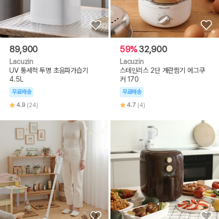
89,900
59%
32,900
Lacuzin
Lacuzin
UV 통세척 투명 초음파가습기
스테인리스 2단 계란찜기 에그쿠
4.5L
커 170
무료배송
무료배송
4.9
(24)
4.7
(4)