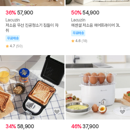
36%
57,900
50%
54,900
Lacuzin
Lacuzin
저소음 무선 진공청소기 집들이 자
에센셜 저소음 에어프라이어 3L
취
무료배송
무료배송
4.6
(18)
4.7
(50)
34%
58,900
46%
37,900