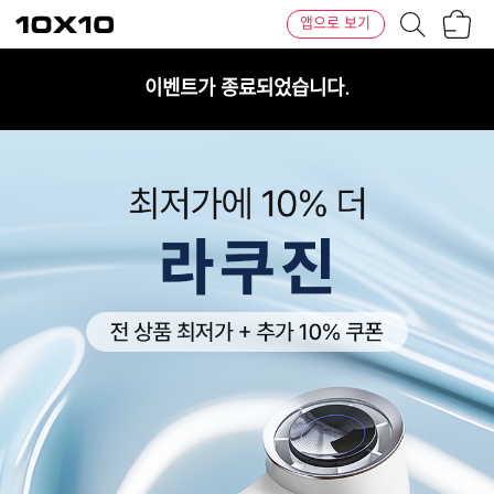
장
텐
앱으로 보기
바
바
구
이
니
텐
이벤트가 종료되었습니다.