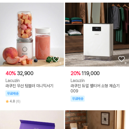
40%
32,900
20%
119,000
Lacuzin
Lacuzin
라쿠진 무선 텀블러 미니믹서기
라쿠진 듀얼 펠티어 소형 제습기
009
무료배송
무료배송
4.8
(6)