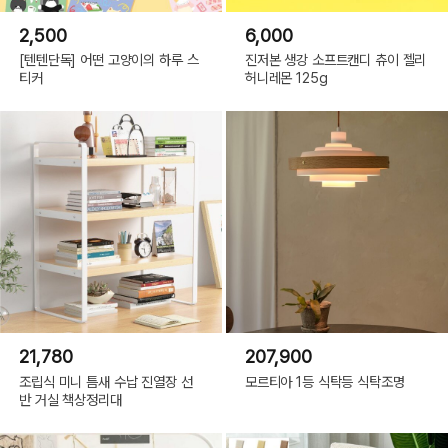
2,500
6,000
[텐텐단독] 어떤 고양이의 하루 스
진저본 생강 소프트캔디 츄이 젤리
티커
허니레몬 125g
21,780
207,900
조립식 미니 틈새 수납 진열장 선
모르티아 1등 식탁등 식탁조명
반 거실 책상정리대