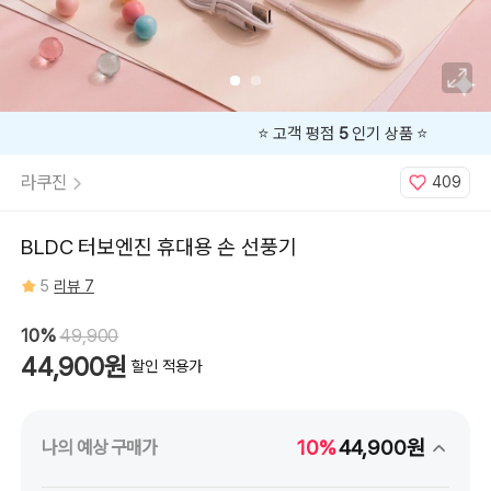
⭐️ 고객 평점
5
인기 상품 ⭐️
라쿠진
409
BLDC 터보엔진 휴대용 손 선풍기
5
리뷰 7
10%
49,900
44,900원
할인 적용가
10%
44,900원
나의 예상 구매가