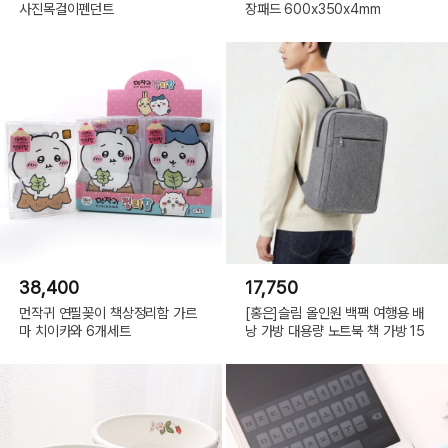
사진목걸이펜던트
장패드 600x350x4mm
38,400
17,750
먼작귀 연필꽂이 책상정리함 가르
[홍은]슬림 올인원 백팩 여행용 배
마 치이카와 6개세트
낭 가방 대용량 노트북 책 가방 15