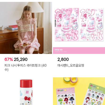
67%
25,290
2,800
피크 나시 투피스 라이트핑크 (40
마시랜드_오르골요정
수)