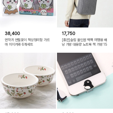
38,400
17,750
먼작귀 연필꽂이 책상정리함 가르
[홍은]슬림 올인원 백팩 여행용 배
마 치이카와 6개세트
낭 가방 대용량 노트북 책 가방 15