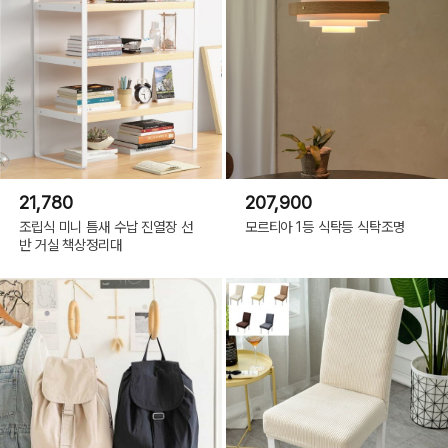
21,780
207,900
조립식 미니 틈새 수납 진열장 선
모르티아 1등 식탁등 식탁조명
반 거실 책상정리대