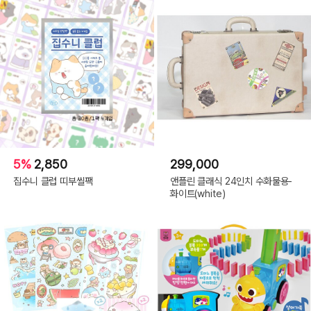
5%
2,850
299,000
집수니 클럽 띠부씰팩
앤플린 클래식 24인치 수화물용-
화이트(white)