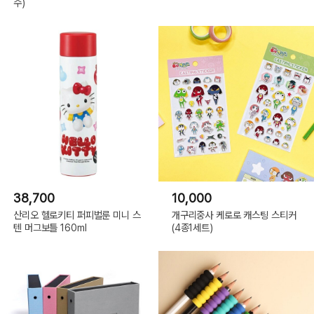
수)
38,700
10,000
산리오 헬로키티 퍼피벌룬 미니 스
개구리중사 케로로 캐스팅 스티커
텐 머그보틀 160ml
(4종1세트)