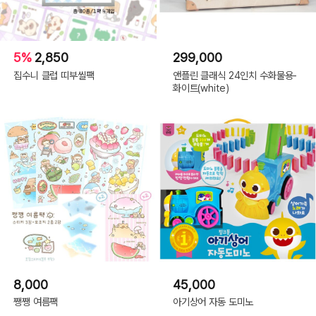
5%
2,850
299,000
집수니 클럽 띠부씰팩
앤플린 클래식 24인치 수화물용-
화이트(white)
8,000
45,000
쨍쨍 여름팩
아기상어 자동 도미노