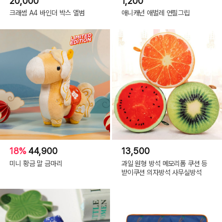
20,000
1,200
크래썸 A4 바인더 박스 앨범
애니캐넌 애벌레 연필그립
18%
44,900
13,500
미니 황금 말 금마리
과일 원형 방석 메모리폼 쿠션 등
받이쿠션 의자방석 사무실방석