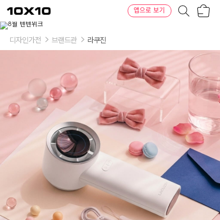
장
텐
앱으로 보기
바
바
구
이
이
니
텐
상
품
디자인가전
브랜드관
라쿠진
의
옵
션
-
색
상:
화
이
트
(white)