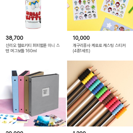
38,700
10,000
산리오 헬로키티 퍼피벌룬 미니 스
개구리중사 케로로 캐스팅 스티커
텐 머그보틀 160ml
(4종1세트)