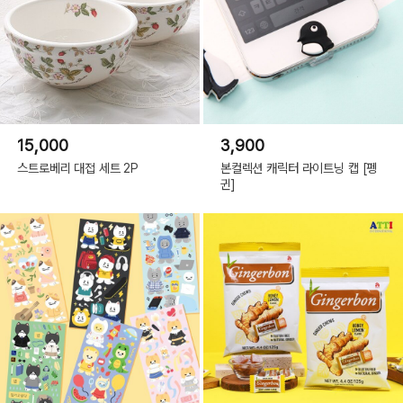
15,000
3,900
스트로베리 대접 세트 2P
본컬렉션 캐릭터 라이트닝 캡 [펭
귄]