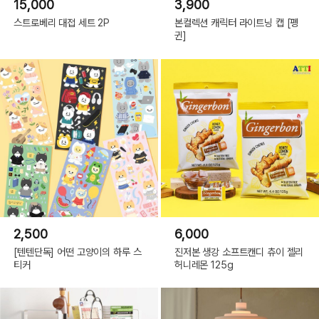
15,000
3,900
스트로베리 대접 세트 2P
본컬렉션 캐릭터 라이트닝 캡 [펭
귄]
2,500
6,000
[텐텐단독] 어떤 고양이의 하루 스
진저본 생강 소프트캔디 츄이 젤리
티커
허니레몬 125g