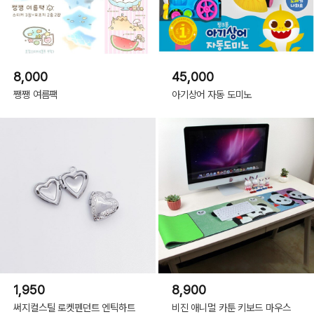
8,000
45,000
쨍쨍 여름팩
아기상어 자동 도미노
1,950
8,900
써지컬스틸 로켓펜던트 엔틱하트
비진 애니멀 카툰 키보드 마우스