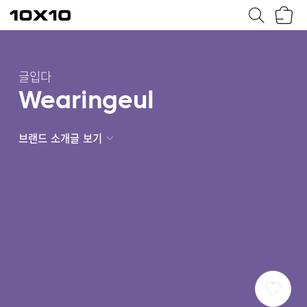
장
텐
바
바
구
이
니
텐
글입다
Wearingeul
브랜드 소개글 보기