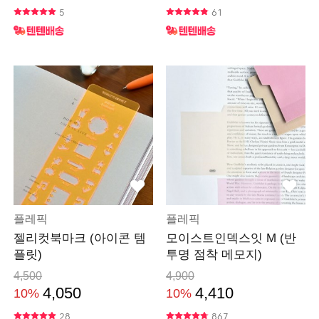
5
61
플레픽
플레픽
젤리컷북마크 (아이콘 템
모이스트인덱스잇 M (반
플릿)
투명 점착 메모지)
4,500
4,900
4,050
4,410
10%
10%
28
867