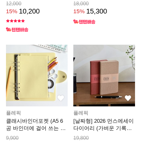
12,000
18,000
10,200
15,300
15%
15%
플레픽
플레픽
클래시바인더포켓 (A5 6
[날짜형] 2026 먼스에세이
공 바인더에 걸어 쓰는 포
다이어리 (가벼운 기록의
켓)
힘)
9,900
19,800