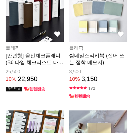
플레픽
플레픽
[만년형] 올인체크플래너
썸네일스티키북 (접어 쓰
(B6 타임 체크리스트 다이
는 점착 메모지)
어리)
25,500
3,500
22,950
3,150
10%
10%
192
무료배송