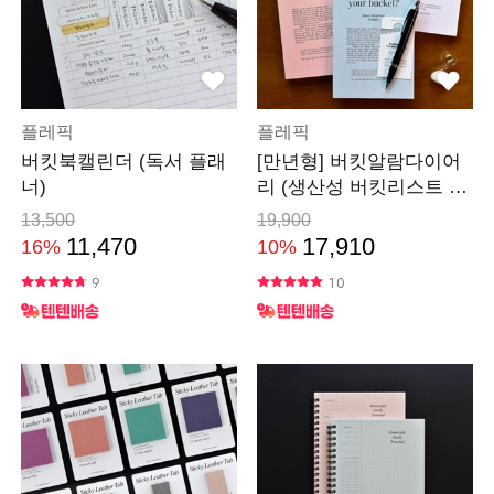
플레픽
플레픽
버킷북캘린더 (독서 플래
[만년형] 버킷알람다이어
너)
리 (생산성 버킷리스트 플
랜)
13,500
19,900
11,470
17,910
16%
10%
9
10