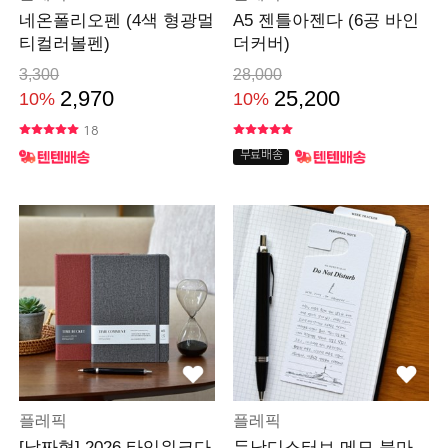
네온폴리오펜 (4색 형광멀
A5 젠틀아젠다 (6공 바인
티컬러볼펜)
더커버)
3,300
28,000
2,970
25,200
10%
10%
18
무료배송
플레픽
플레픽
[날짜형] 2026 타임위크다
두낫디스터브 메모 북마