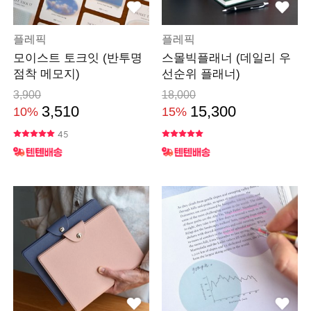
플레픽
플레픽
모이스트 토크잇 (반투명
스몰빅플래너 (데일리 우
점착 메모지)
선순위 플래너)
3,900
18,000
3,510
15,300
10%
15%
45