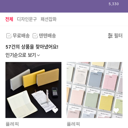
5,330
전체
디자인문구
패션잡화
무료배송
텐텐배송
필터
57건의 상품을 찾아냈어요!
인기순으로 보기
플레픽
플레픽