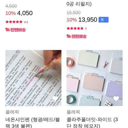
0공 리필지)
4,500
4,050
10%
15,500
13,950
10%
특
44
가
9
플레픽
플레픽
네온샤인펜 (형광/레드/블
콜라주폴더잇-와이드 (3
랙 3색 볼펜)
단 점착 메모지)