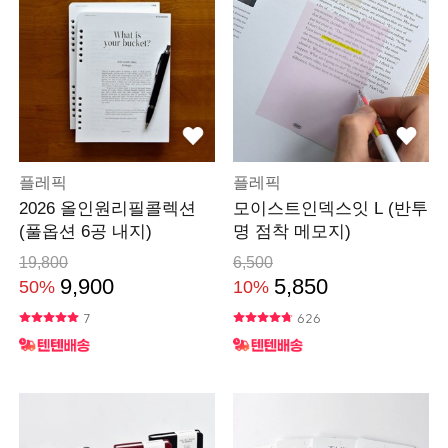
플레픽
플레픽
2026 올인원리필콜렉션
모이스트인덱스잇 L (반투
(풀옵션 6공 내지)
명 점착 메모지)
19,800
6,500
9,900
5,850
50%
10%
7
626