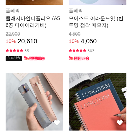
플레픽
플레픽
클래시바인더폴리오 (A5
모이스트 어라운드잇 (반
6공 다이어리커버)
투명 점착 메모지)
22,900
4,500
20,610
4,050
10%
10%
35
303
무료배송