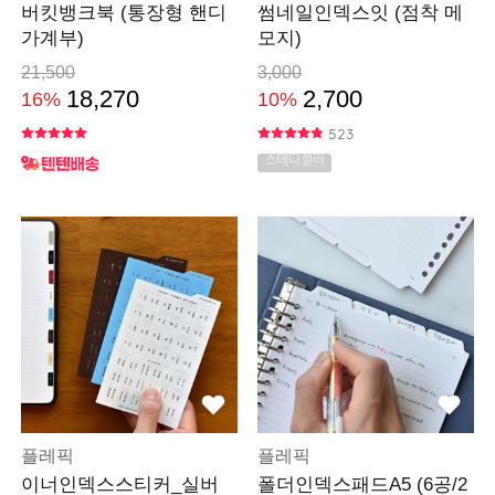
버킷뱅크북 (통장형 핸디
썸네일인덱스잇 (점착 메
가계부)
모지)
21,500
3,000
18,270
2,700
16%
10%
523
스테디셀러
플레픽
플레픽
이너인덱스스티커_실버
폴더인덱스패드A5 (6공/2