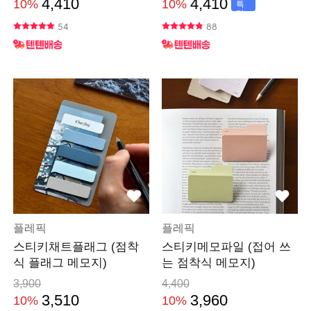
4,410
4,410
10%
10%
특
가
54
88
플레픽
플레픽
스티키채트플래그 (점착
스티키메모파일 (접어 쓰
식 플래그 메모지)
는 점착식 메모지)
3,900
4,400
3,510
3,960
10%
10%