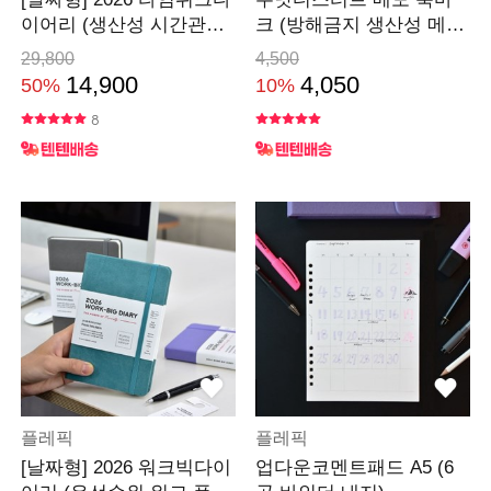
이어리 (생산성 시간관리
크 (방해금지 생산성 메모
플래너)
플래너)
29,800
4,500
14,900
4,050
50%
10%
8
플레픽
플레픽
[날짜형] 2026 워크빅다이
업다운코멘트패드 A5 (6