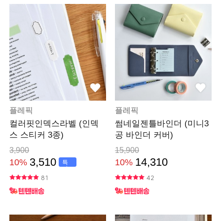
플레픽
플레픽
컬러핏인덱스라벨 (인덱
썸네일젠틀바인더 (미니3
스 스티커 3종)
공 바인더 커버)
3,900
15,900
3,510
14,310
10%
10%
특
가
81
42