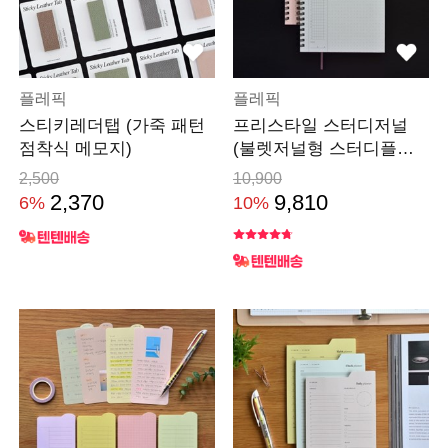
플레픽
플레픽
스티키레더탭 (가죽 패턴
프리스타일 스터디저널
점착식 메모지)
(불렛저널형 스터디플래
너)
2,500
10,900
2,370
9,810
6%
10%