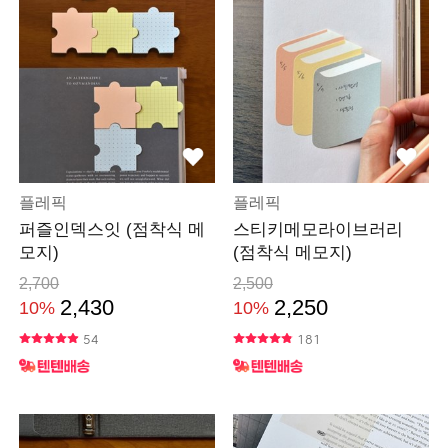
플레픽
플레픽
퍼즐인덱스잇 (점착식 메
스티키메모라이브러리
모지)
(점착식 메모지)
2,700
2,500
2,430
2,250
10%
10%
54
181