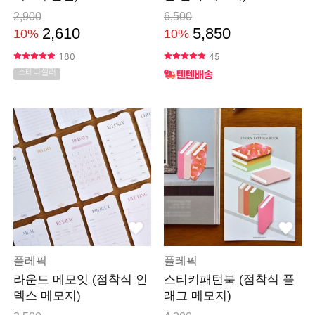
2,900
6,500
2,610
5,850
10%
10%
180
45
스테디셀러
플레픽
플레픽
라운드 메모잇 (점착식 인
스티키패턴북 (점착식 플
덱스 메모지)
래그 메모지)