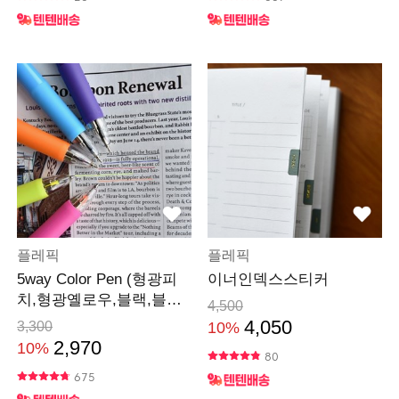
플레픽
플레픽
5way Color Pen (형광피
이너인덱스스티커
치,형광옐로우,블랙,블루,
4,500
레드 5색심)
4,050
3,300
10%
2,970
10%
80
675