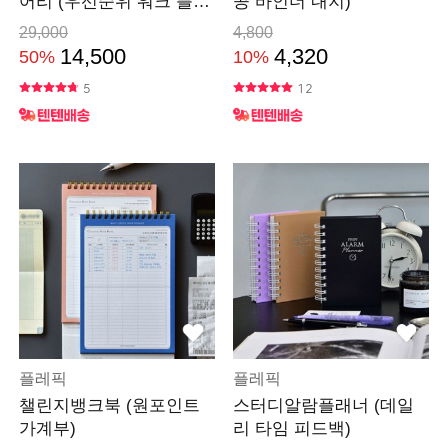
어리 (우선순위 워크 플래
공 바인더 내지)
너)
29,000
4,800
14,500
4,320
50%
10%
5
12
플레픽
플레픽
챌린지뱅크북 (원포인트
스터디알람플래너 (데일
가계부)
리 타임 피드백)