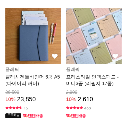
플레픽
플레픽
클래시젠틀바인더 6공 A5
프리스타일 인덱스패드 -
(다이어리 커버)
미니3공 (리필지 17종)
26,500
2,900
23,850
2,610
10%
10%
16
468
무료배송