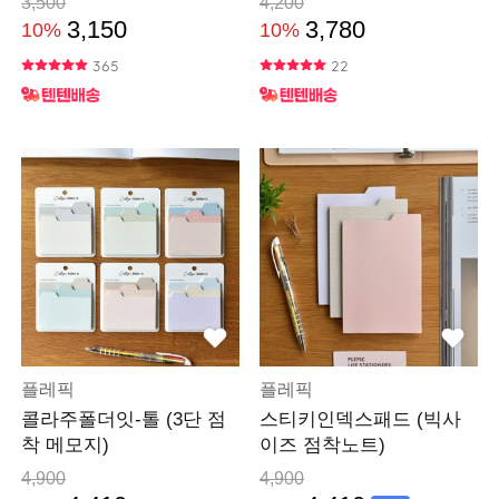
3,500
4,200
3,150
3,780
10%
10%
365
22
플레픽
플레픽
콜라주폴더잇-톨 (3단 점
스티키인덱스패드 (빅사
착 메모지)
이즈 점착노트)
4,900
4,900