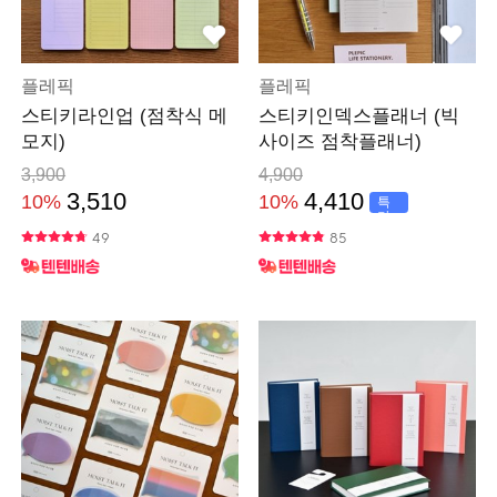
플레픽
플레픽
스티키라인업 (점착식 메
스티키인덱스플래너 (빅
모지)
사이즈 점착플래너)
3,900
4,900
3,510
4,410
10%
10%
특
가
49
85