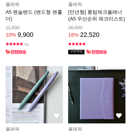
플레픽
플레픽
A5 펜슬밴드 (밴드형 펜홀
[만년형] 롱텀체크플래너
더)
(A5 우선순위 체크리스트)
11,000
26,500
9,900
22,520
10%
16%
56
무료배송
플레픽
플레픽