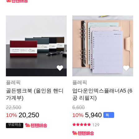
플레픽
플레픽
골든뱅크북 (올인원 핸디
업다운인덱스플래너A5 (6
가계부)
공 리필지)
22,500
6,600
20,250
5,940
10%
10%
특
가
129
무료배송