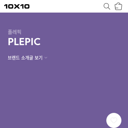
장
텐
바
바
구
이
니
텐
플레픽
PLEPIC
브랜드 소개글 보기