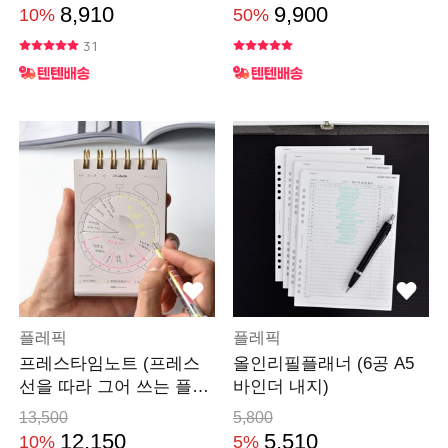
8,910
9,900
10%
50%
31
플레픽
플레픽
프레스타임노트 (프레스
올인리필플래너 (6공 A5
선을 따라 그어 쓰는 플래
바인더 내지)
너)
13,500
5,800
12,150
5,510
10%
5%