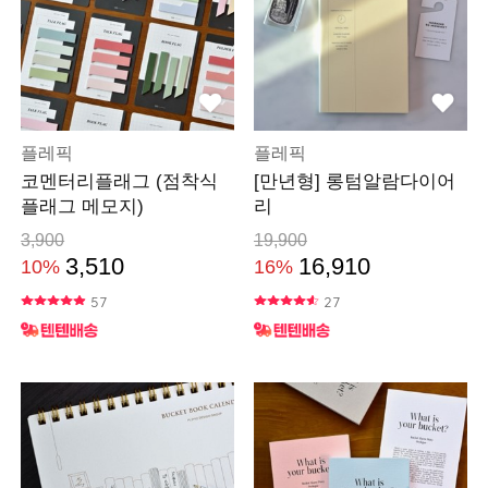
플레픽
플레픽
코멘터리플래그 (점착식
[만년형] 롱텀알람다이어
플래그 메모지)
리
3,900
19,900
3,510
16,910
10%
16%
57
27