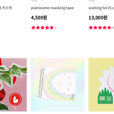
무톳
무톳
활 키스컷
pianissimo masking tape
waiting for25.
4,500원
13,000원
2