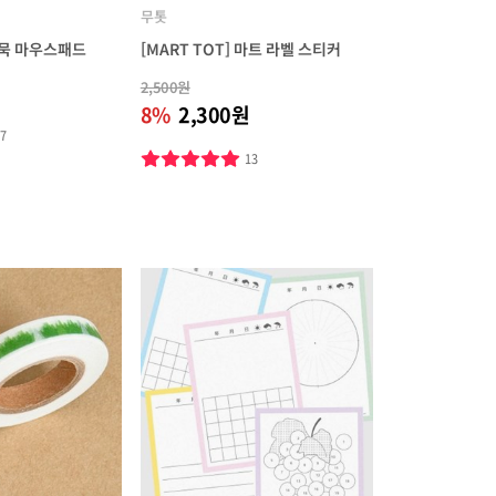
무톳
 어묵 마우스패드
[MART TOT] 마트 라벨 스티커
2,500원
8%
2,300원
27
13