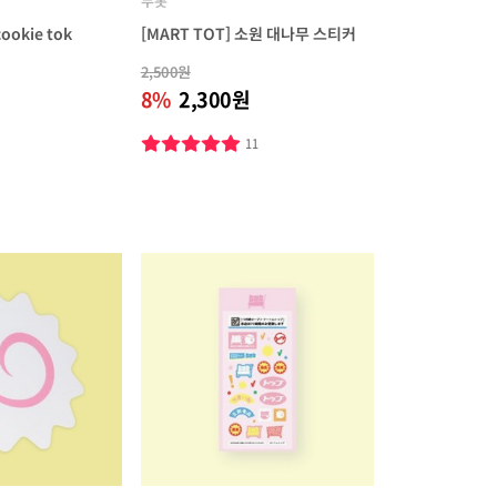
무톳
cookie tok
[MART TOT] 소원 대나무 스티커
2,500원
8%
2,300원
8
11