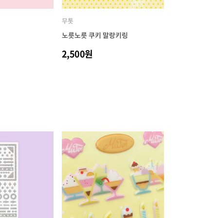
무톳
노릇노릇 쿠키 말랑키링
2,500원