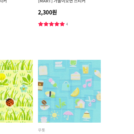
스티커
[MART] 가을이오면 스티커
2,300원
6
4
무톳