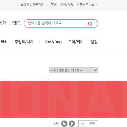
로그인
/
회원가입
알림
주문/배송
장바구니
0
특가
브랜드
뷰티
주얼리/시계
Cat&Dog
토이/취미
캠핑
공유
388
트위터
페이스북