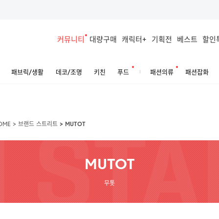
커뮤니티
대량구매
캐릭터+
기획전
베스트
할인
패브릭/생활
데코/조명
키친
푸드
패션의류
패션잡화
OME
>
브랜드 스트리트
>
MUTOT
MUTOT
무톳