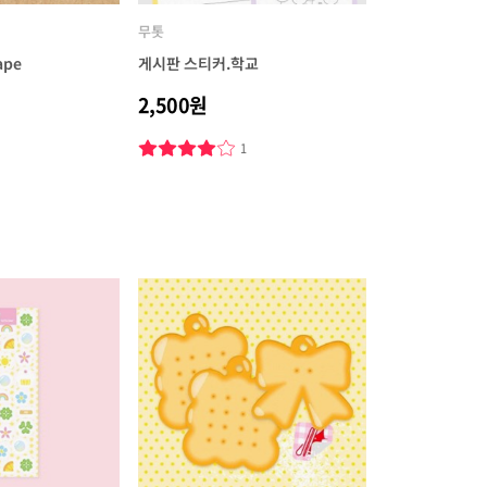
무톳
ape
게시판 스티커.학교
2,500원
3
1