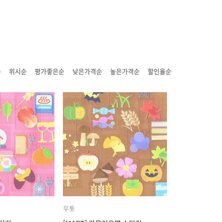
순
위시순
평가좋은순
낮은가격순
높은가격순
할인율순
무톳