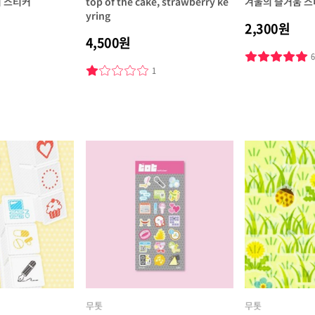
기 스티커
top of the cake, strawberry ke
겨울의 즐거움 
yring
2,300원
4,500원
1
무톳
무톳