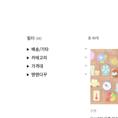
필터
총 49개
(49)
배송/기타
카테고리
가격대
텐텐다꾸
무톳