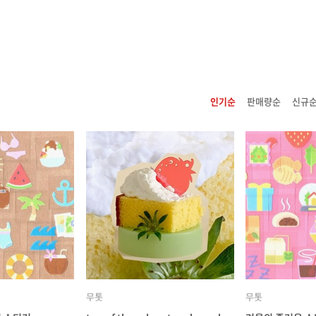
인기순
판매량순
신규
무톳
무톳