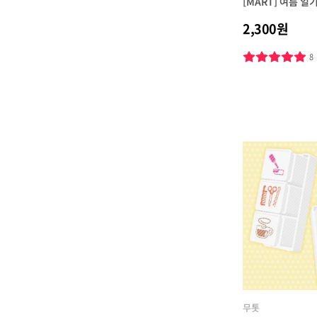
[MART] 여름 일
2,300원
8
무톳