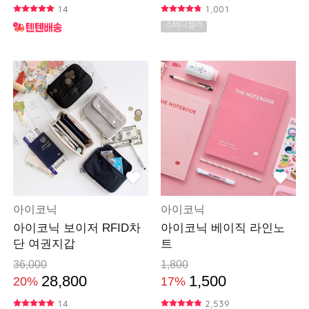
14
1,001
스테디셀러
아이코닉
아이코닉
아이코닉 보이저 RFID차
아이코닉 베이직 라인노
단 여권지갑
트
36,000
1,800
28,800
1,500
20%
17%
14
2,539