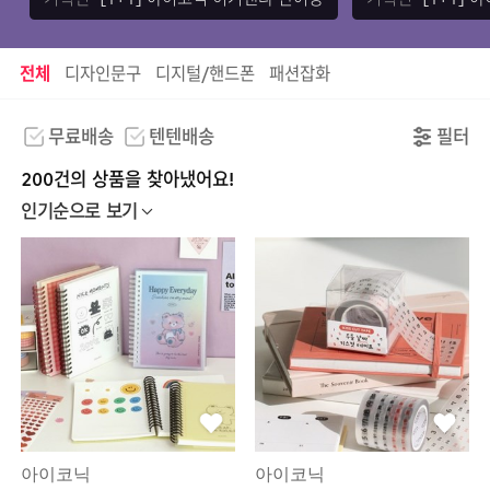
[1+1] 아이코닉 이겨낸다 단어장
[1+1]
기획전
기획전
전체
디자인문구
디지털/핸드폰
패션잡화
무료배송
텐텐배송
필터
200건의 상품을 찾아냈어요!
인기순으로 보기
아이코닉
아이코닉