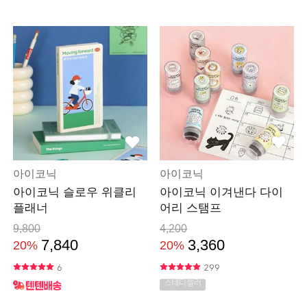
아이코닉
아이코닉
아이코닉 슬로우 위클리
아이코닉 이겨낸다 다이
플래너
어리 스탬프
9,800
4,200
7,840
3,360
20%
20%
6
299
스테디셀러