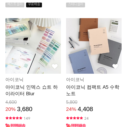
베스트셀러
무료배송
스테디셀러
아이코닉
아이코닉
아이코닉 인덱스 쇼트 하
아이코닉 컴팩트 A5 수학
이라이터 Blur
노트
4,600
5,800
3,680
4,408
20%
24%
149
24