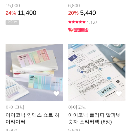
15,000
6,800
11,400
5,440
24%
20%
신상품
1,137
아이코닉
아이코닉
아이코닉 인덱스 쇼트 하
아이코닉 플러피 알파벳
이라이터
숫자 스티커팩 (6장)
4,600
5,800