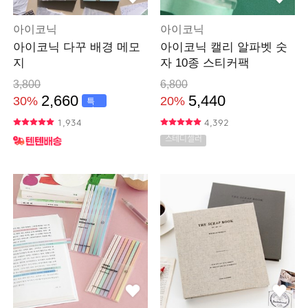
아이코닉
아이코닉
아이코닉 다꾸 배경 메모
아이코닉 캘리 알파벳 숫
지
자 10종 스티커팩
3,800
6,800
2,660
5,440
30%
20%
특
가
1,934
4,392
스테디셀러