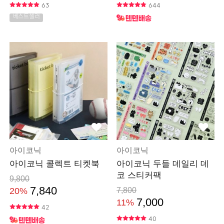
63
644
베스트셀러
아이코닉
아이코닉
아이코닉 콜렉트 티켓북
아이코닉 두들 데일리 데
코 스티커팩
9,800
7,840
20%
7,800
7,000
11%
42
40