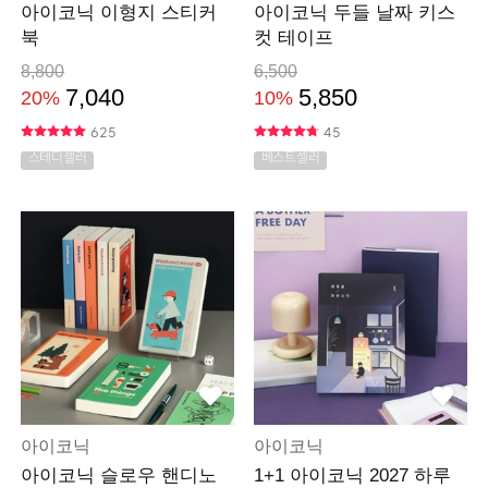
아이코닉 이형지 스티커
아이코닉 두들 날짜 키스
북
컷 테이프
8,800
6,500
7,040
5,850
20%
10%
625
45
스테디셀러
베스트셀러
아이코닉
아이코닉
아이코닉 슬로우 핸디노
1+1 아이코닉 2027 하루