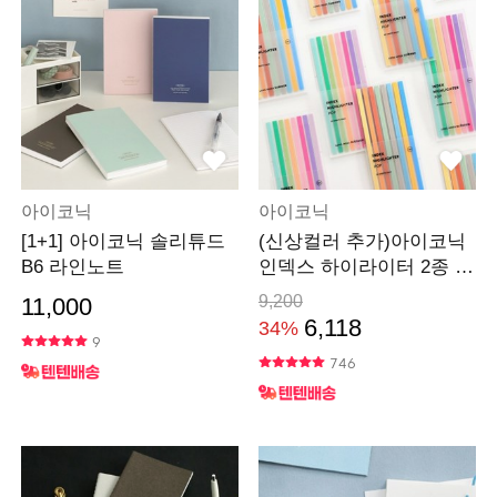
아이코닉
아이코닉
[1+1] 아이코닉 솔리튜드
(신상컬러 추가)아이코닉
B6 라인노트
인덱스 하이라이터 2종 세
트(플래그스티커)
9,200
11,000
6,118
34%
9
746