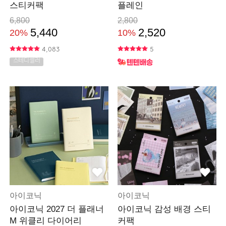
스티커팩
플레인
6,800
2,800
5,440
2,520
20%
10%
4,083
5
스테디셀러
아이코닉
아이코닉
아이코닉 2027 더 플래너
아이코닉 감성 배경 스티
M 위클리 다이어리
커팩