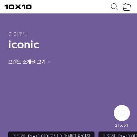
장
텐
바
바
구
이
니
텐
아이코닉
iconic
브랜드 소개글 보기
21,651
기획전 바로가기
기획전 바로가기