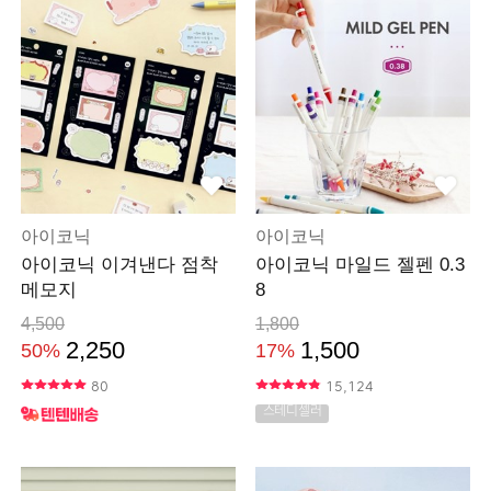
아이코닉
아이코닉
아이코닉 이겨낸다 점착
아이코닉 마일드 젤펜 0.3
메모지
8
4,500
1,800
2,250
1,500
50%
17%
80
15,124
스테디셀러