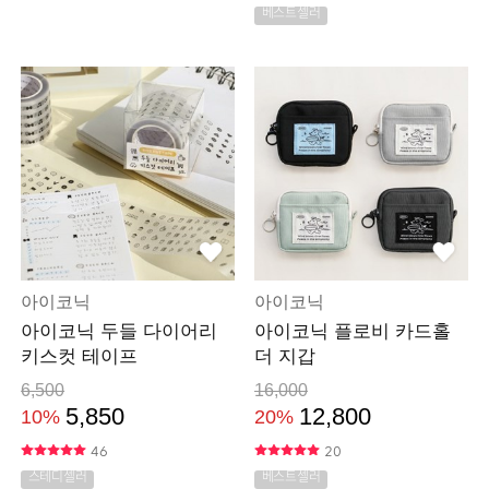
베스트셀러
아이코닉
아이코닉
아이코닉 두들 다이어리
아이코닉 플로비 카드홀
키스컷 테이프
더 지갑
6,500
16,000
5,850
12,800
10%
20%
46
20
스테디셀러
베스트셀러