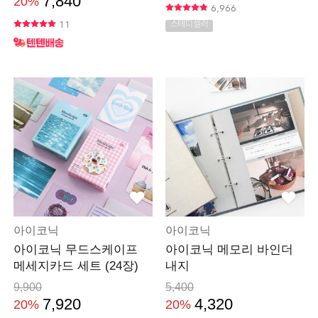
7,840
20%
6,966
11
스테디셀러
아이코닉
아이코닉
아이코닉 무드스케이프
아이코닉 메모리 바인더
메세지카드 세트 (24장)
내지
9,900
5,400
7,920
4,320
20%
20%