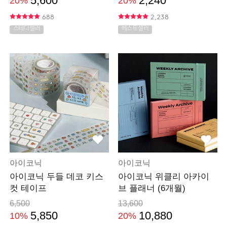
5,600
2,240
20%
20%
688
2,238
스테디셀러
베스트셀러
아이코닉
아이코닉
아이코닉 두들 데코 키스
아이코닉 위클리 아카이
컷 테이프
브 플래너 (6개월)
6,500
13,600
5,850
10,880
10%
20%