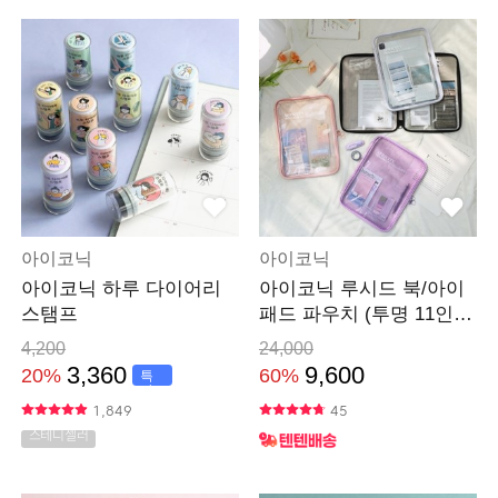
아이코닉
아이코닉
아이코닉 하루 다이어리
아이코닉 루시드 북/아이
스탬프
패드 파우치 (투명 11인치
13인치)
4,200
24,000
3,360
9,600
20%
60%
특
가
1,849
45
스테디셀러