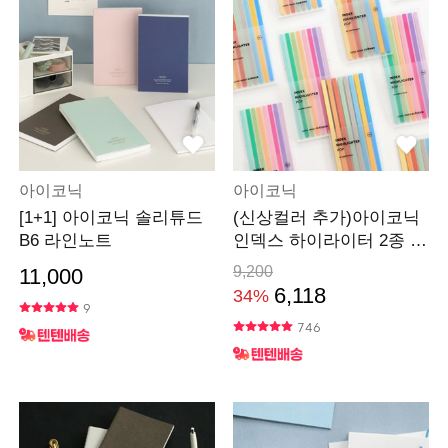
아이코닉
아이코닉
[1+1] 아이코닉 솔리튜드
(신상컬러 추가)아이코닉
B6 라인노트
인덱스 하이라이터 2종 세
트(플래그스티커)
9,200
11,000
6,118
34%
9
746