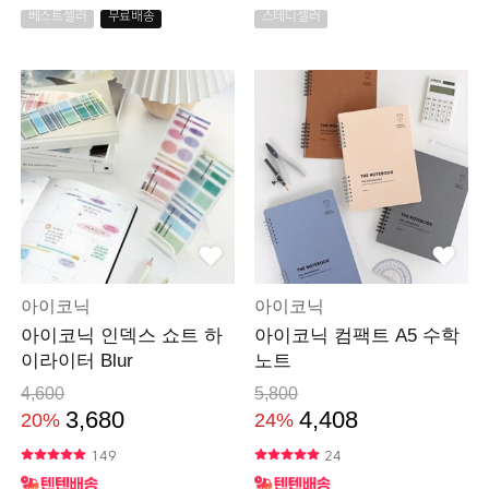
베스트셀러
무료배송
스테디셀러
아이코닉
아이코닉
아이코닉 인덱스 쇼트 하
아이코닉 컴팩트 A5 수학
이라이터 Blur
노트
4,600
5,800
3,680
4,408
20%
24%
149
24