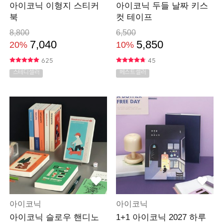
아이코닉 이형지 스티커
아이코닉 두들 날짜 키스
북
컷 테이프
8,800
6,500
7,040
5,850
20%
10%
625
45
스테디셀러
베스트셀러
아이코닉
아이코닉
아이코닉 슬로우 핸디노
1+1 아이코닉 2027 하루