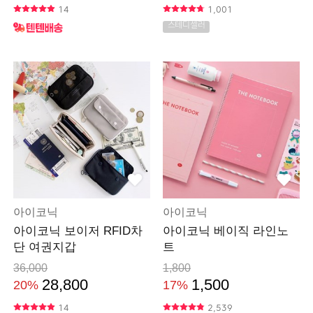
14
1,001
스테디셀러
아이코닉
아이코닉
아이코닉 보이저 RFID차
아이코닉 베이직 라인노
단 여권지갑
트
36,000
1,800
28,800
1,500
20%
17%
14
2,539