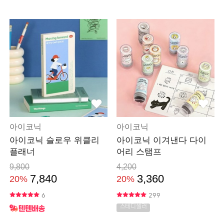
아이코닉
아이코닉
아이코닉 슬로우 위클리
아이코닉 이겨낸다 다이
플래너
어리 스탬프
9,800
4,200
7,840
3,360
20%
20%
6
299
스테디셀러