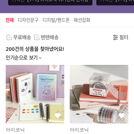
[1+1] 아이코닉 이겨낸다 단어장
[1+1]
기획전
기획전
전체
디자인문구
디지털/핸드폰
패션잡화
무료배송
텐텐배송
필터
200건의 상품을 찾아냈어요!
인기순으로 보기
아이코닉
아이코닉