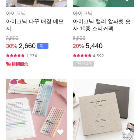
아이코닉
아이코닉
아이코닉 다꾸 배경 메모
아이코닉 캘리 알파벳 숫
지
자 10종 스티커팩
3,800
6,800
2,660
5,440
30%
20%
특
가
1,934
4,392
스테디셀러