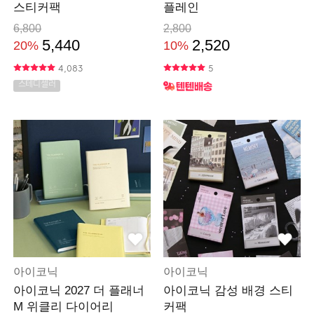
스티커팩
플레인
6,800
2,800
5,440
2,520
20%
10%
4,083
5
스테디셀러
아이코닉
아이코닉
아이코닉 2027 더 플래너
아이코닉 감성 배경 스티
M 위클리 다이어리
커팩