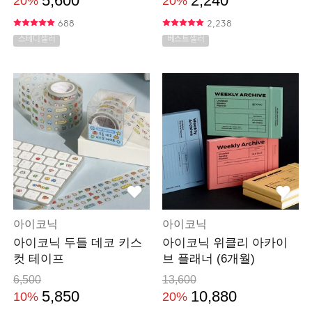
5,600
2,240
20%
20%
688
2,238
스테디셀러
베스트셀러
아이코닉
아이코닉
아이코닉 두들 데코 키스
아이코닉 위클리 아카이
컷 테이프
브 플래너 (6개월)
6,500
13,600
5,850
10,880
10%
20%