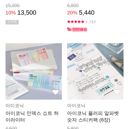
15,000
6,800
13,500
5,440
10%
20%
신상품
1,137
아이코닉
아이코닉
아이코닉 인덱스 쇼트 하
아이코닉 플러피 알파벳
이라이터
숫자 스티커팩 (6장)
4,600
5,800