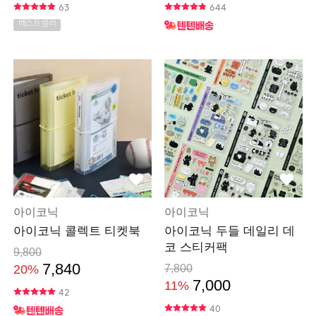
63
644
베스트셀러
아이코닉
아이코닉
아이코닉 콜렉트 티켓북
아이코닉 두들 데일리 데
코 스티커팩
9,800
7,840
20%
7,800
7,000
11%
42
40