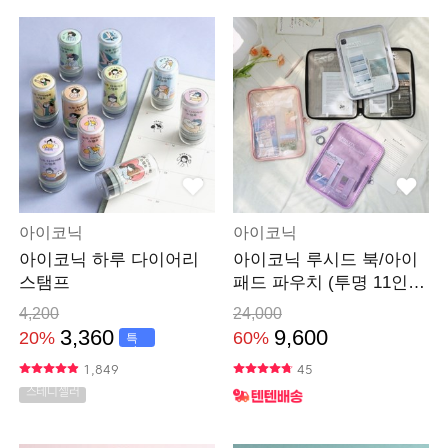
아이코닉
아이코닉
아이코닉 하루 다이어리
아이코닉 루시드 북/아이
스탬프
패드 파우치 (투명 11인치
13인치)
4,200
24,000
3,360
9,600
20%
60%
특
가
1,849
45
스테디셀러