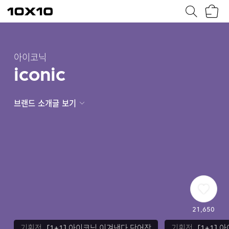
장
텐
바
바
구
이
니
텐
아이코닉
iconic
브랜드 소개글 보기
21,650
기획전 바로가기
기획전 바로가기