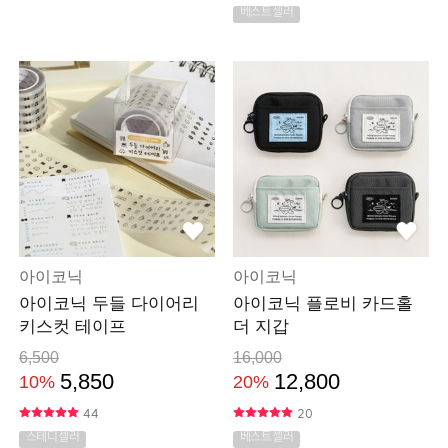
베스트셀러
아이코닉
아이코닉
아이코닉 두들 다이어리
아이코닉 플로비 카드홀
키스컷 테이프
더 지갑
6,500
16,000
5,850
12,800
10%
20%
44
20
스테디셀러
베스트셀러