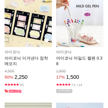
아이코닉
아이코닉
아이코닉 이겨낸다 점착
아이코닉 마일드 젤펜 0.3
메모지
8
4,500
1,800
2,250
1,500
50%
17%
80
15,124
스테디셀러