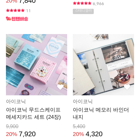
7,840
20%
6,966
11
스테디셀러
아이코닉
아이코닉
아이코닉 무드스케이프
아이코닉 메모리 바인더
메세지카드 세트 (24장)
내지
9,900
5,400
7,920
4,320
20%
20%