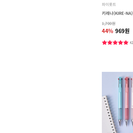
파이롯트
키레나(KIRE-NA
1,700원
44%
969원
4