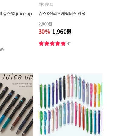
파이롯트
쥬스업 juice up
쥬스X산리오캐릭터즈 한정
2,800원
30%
1,960원
47
869