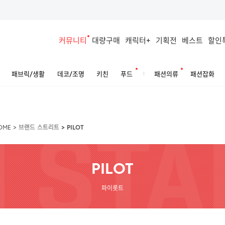
커뮤니티
대량구매
캐릭터+
기획전
베스트
할인
패브릭/생활
데코/조명
키친
푸드
패션의류
패션잡화
OME
>
브랜드 스트리트
>
PILOT
PILOT
파이롯트