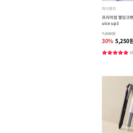
파이롯트
프리미엄 젤잉크펜 
uice up3
7,500원
30%
5,250
5