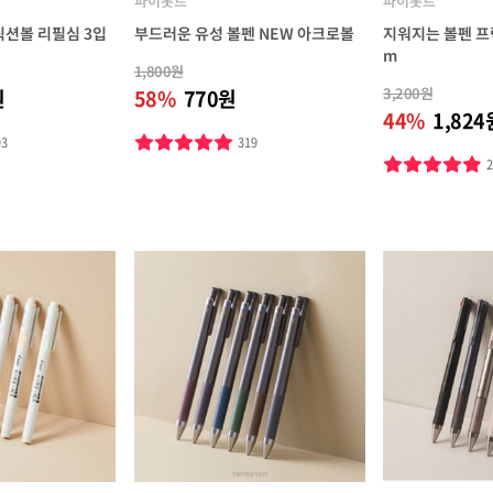
파이롯트
파이롯트
릭션볼 리필심 3입
부드러운 유성 볼펜 NEW 아크로볼
지워지는 볼펜 프
m
1,800원
3,200원
원
58%
770원
44%
1,824
93
319