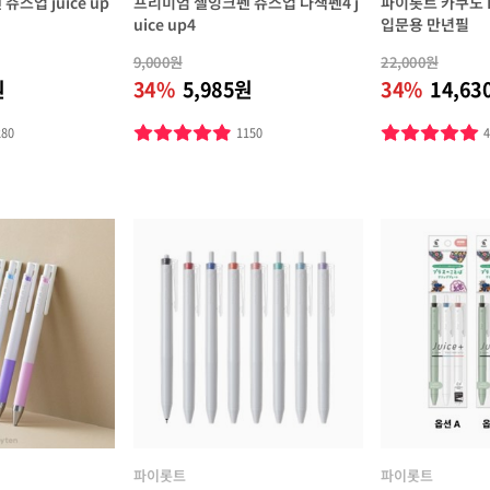
스업 juice up
프리미엄 젤잉크펜 쥬스업 다색펜4 j
파이롯트 카쿠노 
uice up4
입문용 만년필
9,000원
22,000원
원
34%
5,985원
34%
14,63
280
1150
파이롯트
파이롯트