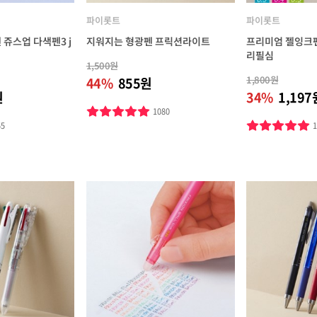
파이롯트
파이롯트
쥬스업 다색펜3 j
지워지는 형광펜 프릭션라이트
프리미엄 젤잉크펜 
리필심
1,500원
1,800원
44%
855원
원
34%
1,197
1080
55