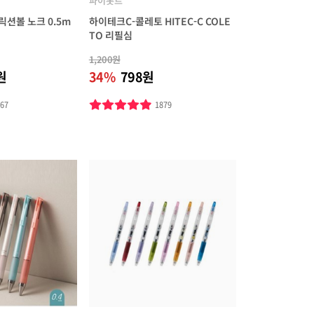
파이롯트
릭션볼 노크 0.5m
하이테크C-콜레토 HITEC-C COLE
TO 리필심
1,200원
원
34%
798원
267
1879