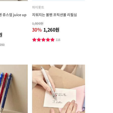
파이롯트
쥬스업 juice up
지워지는 볼펜 프릭션볼 리필심
1,800원
30%
1,260원
원
116
1090