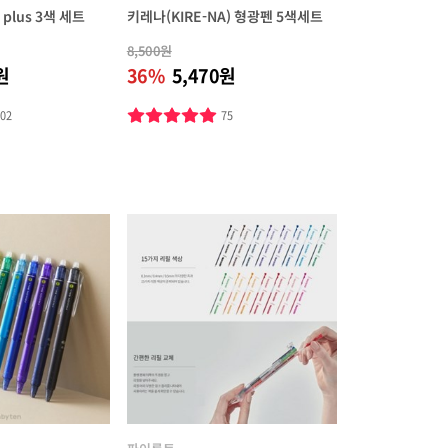
 plus 3색 세트
키레나(KIRE-NA) 형광펜 5색세트
8,500원
원
36%
5,470원
102
75