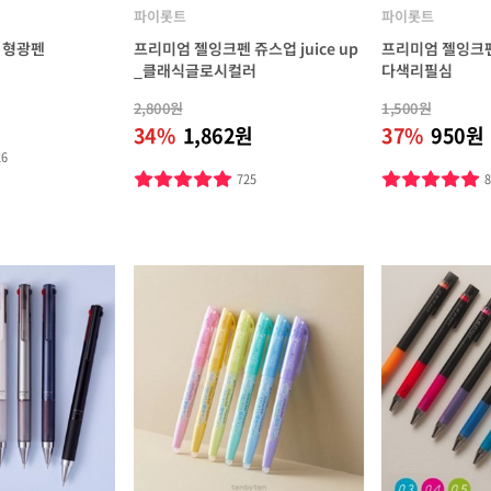
파이롯트
파이롯트
) 형광펜
프리미엄 젤잉크펜 쥬스업 juice up
프리미엄 젤잉크펜 
_클래식글로시컬러
다색리필심
2,800원
1,500원
34%
1,862원
37%
950원
26
725