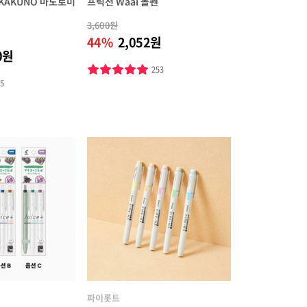
KAKUNO 마도로미
프릭션 Waai 볼펜
3,600원
44%
2,052원
0원
253
45
파이롯트