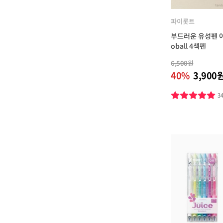
파이롯트
부드러운 유성펜 아
oball 4색펜
6,500원
40%
3,900
3