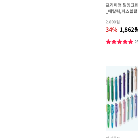
프리미엄 젤잉크펜 쥬
_메탈릭,파스텔컬
2,800원
34%
1,862
2