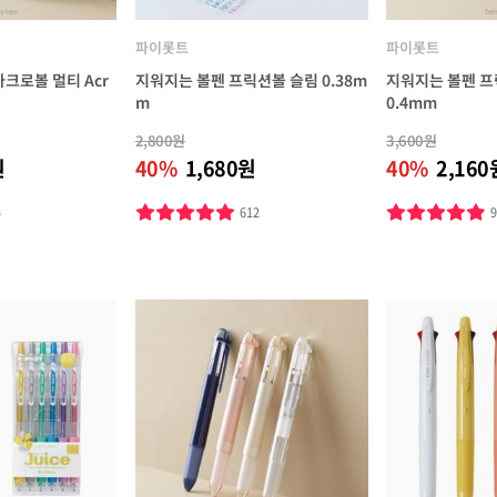
파이롯트
파이롯트
크로볼 멀티 Acr
지워지는 볼펜 프릭션볼 슬림 0.38m
지워지는 볼펜 프
m
0.4mm
2,800원
3,600원
원
40%
1,680원
40%
2,160
4
612