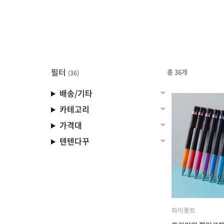
필터
총 36개
(36)
배송/기타
카테고리
가격대
텐텐다꾸
파이롯트