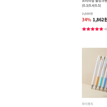
프리미엄 젤잉크펜 쥬
(0.3/0.4/0.5)
2,800원
34%
1,862
4
파이롯트