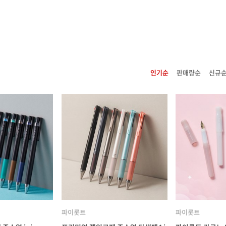
인기순
판매량순
신규
파이롯트
파이롯트