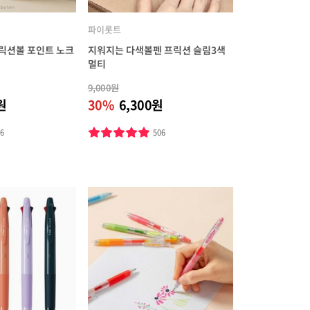
파이롯트
릭션볼 포인트 노크
지워지는 다색볼펜 프릭션 슬림3색
멀티
9,000원
원
30%
6,300원
96
506