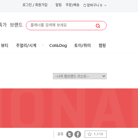
로그인
/
회원가입
알림
주문/배송
장바구니
0
특가
브랜드
뷰티
주얼리/시계
Cat&Dog
토이/취미
캠핑
공유
1,115
트위터
페이스북