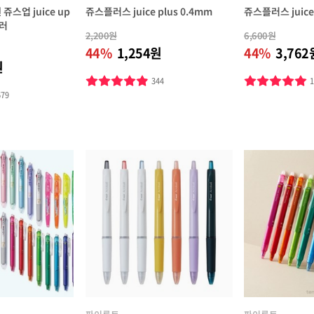
스업 juice up
쥬스플러스 juice plus 0.4mm
쥬스플러스 juice
러
2,200원
6,600원
44%
1,254원
44%
3,762
원
344
679