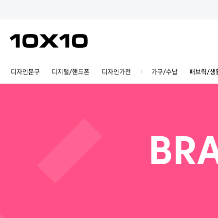
디자인문구
디지털/핸드폰
디자인가전
가구/수납
패브릭/생
BRA