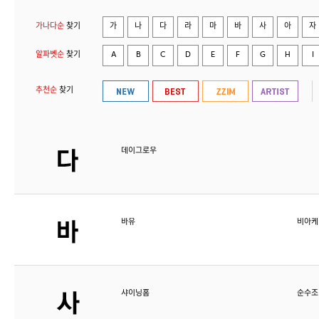
가나다순
찾기
가
나
다
라
마
바
사
아
자
알파벳순
찾기
A
B
C
D
E
F
G
H
I
추천순
찾기
데이그로우
바유
비아케
샤이닝홈
순수조