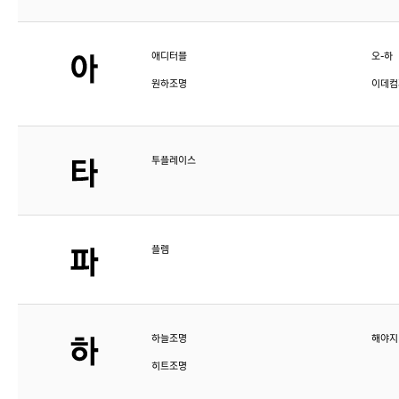
애디터블
오-하
원하조명
이데컴
투플레이스
플렘
하늘조명
해야지
히트조명