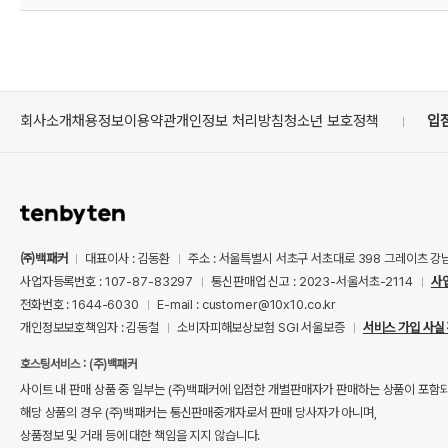
회사소개
채용정보
이용약관
개인정보 처리방침
청소년 보호정책
입
㈜백패커
대표이사 : 김동환
주소 : 서울특별시 서초구 서초대로 398 그레이츠 강
사업자등록번호 : 107-87-83297
통신판매업 신고 : 2023-서울서초-2114
사
전화번호 : 1644-6030
E-mail : customer@10x10.co.kr
개인정보보호책임자 : 김동철
소비자피해보상보험 SGI 서울보증
서비스 가입 사실
호스팅서비스 : (주)백패커
사이트 내 판매 상품 중 일부는 (주)백패커에 입점한 개별판매자가 판매하는 상품이 포함
해당 상품의 경우 (주)백패커는 통신판매중개자로서 판매 당사자가 아니며,
상품정보 및 거래 등에 대한 책임을 지지 않습니다.