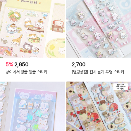
5%
2,850
2,700
냥이네서 뒹굴 뒹굴 스티커
[별긍상점] 천사 날개 투명 스티커