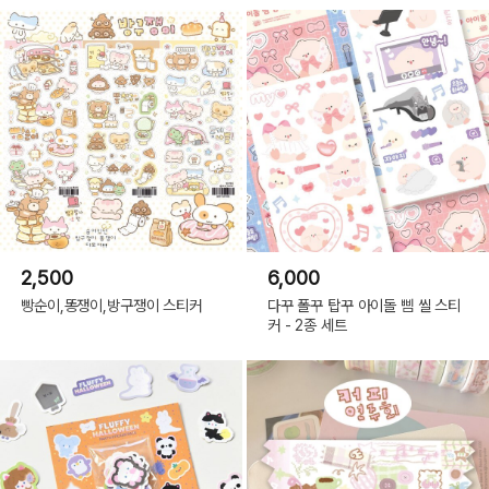
2,500
6,000
빵순이,똥쟁이,방구쟁이 스티커
다꾸 폴꾸 탑꾸 아이돌 삠 씰 스티
커 - 2종 세트