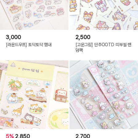
3,000
2,500
[라운드우프] 토닥토닥 햄내
[고운그림] 단추OOTD 띠부씰 랜
덤팩
5%
2,850
2,700