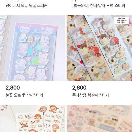
냥이네서 뒹굴 뒹굴 스티커
[별긍상점] 천사 날개 투명 스티커
2,800
2,800
눈꽃 오로라박 씰스티커
쿠니상점_복숭아스티커