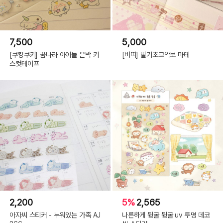
7,500
5,000
[쿠킹쿠키] 꿈나라 아이들 은박 키
[버띠] 딸기초코악보 마테
스컷테이프
2,200
5%
2,565
아자씨 스티커 - 누워있는 가족 AJ
나른하게 뒹굴 뒹굴 uv 투명 데코