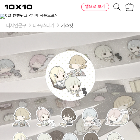
장
텐
앱으로 보기
바
바
구
이
니
텐
디자인문구
다꾸/스티커
키스컷