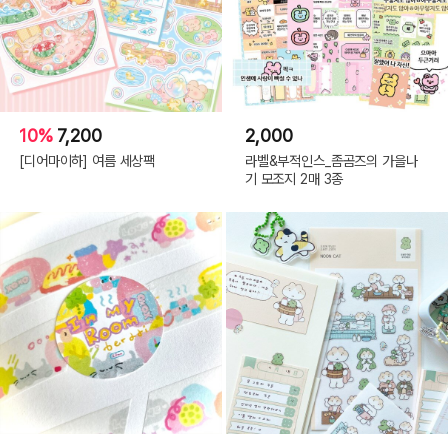
10%
7,200
2,000
[디어마이하] 여름 세상팩
라벨&부적인스_좀곰즈의 가을나
기 모조지 2매 3종