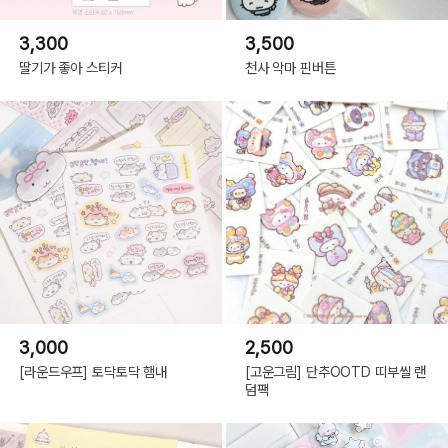
3,300
3,500
딸기가 좋아 스티커
천사 악마 핀버튼
3,000
2,500
[라운드우프] 토닥토닥 햄내
[고운그림] 단추OOTD 띠부씰 랜
덤팩