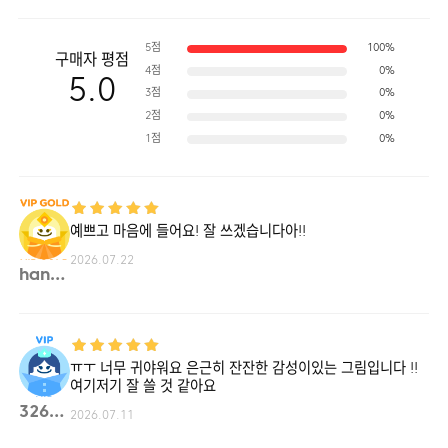
5점
100%
구매자 평점
4점
0%
5.0
3점
0%
2점
0%
1점
0%
예쁘고 마음에 들어요! 잘 쓰겠습니다아!!
2026.07.22
hanna**
ㅠㅜ 너무 귀야워요 은근히 잔잔한 감성이있는 그림입니다 !!
여기저기 잘 쓸 것 같아요
326da**
2026.07.11