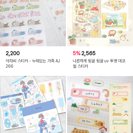
2,200
5%
2,565
아자씨 스티커 - 누워있는 가족 AJ
나른하게 뒹굴 뒹굴 uv 투명 데코
266
씰 스티커