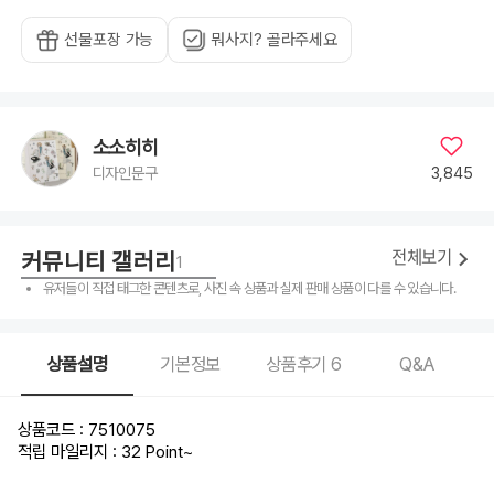
선물포장 가능
뭐사지? 골라주세요
소소히히
3,845
디자인문구
적립금 털기
적립금 3000원 1000원 들어온 거 오늘까지 써야해서 샀는데 딱 마음에 드는 제품이 아니
커뮤니티 갤러리
3
9
전체보기
1
유저들이 직접 태그한 콘텐츠로, 사진 속 상품과 실제 판매 상품이 다를 수 있습니다.
상품설명
기본정보
상품후기
6
Q&A
상품코드 : 7510075
적립 마일리지 : 32 Point
~