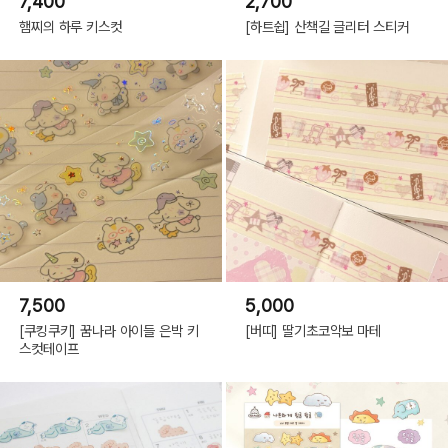
7,400
2,700
햄찌의 하루 키스컷
[하트쉽] 산책길 글리터 스티커
7,500
5,000
[쿠킹쿠키] 꿈나라 아이들 은박 키
[버띠] 딸기초코악보 마테
스컷테이프