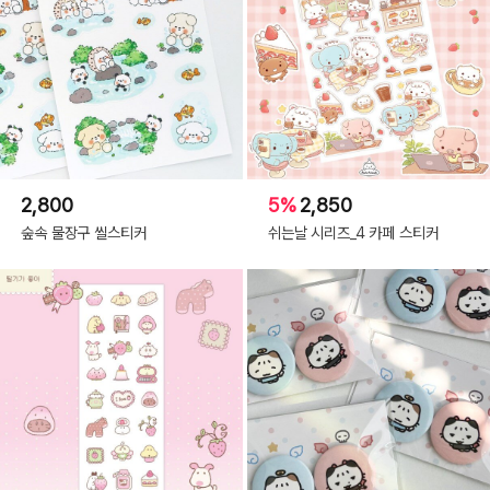
2,800
5%
2,850
숲속 물장구 씰스티커
쉬는날 시리즈_4 카페 스티커