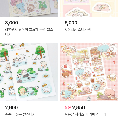
3,000
6,000
라연팬시 휴식이 필요해 무광 씰스
자장자장 스티커팩
티커
2,800
5%
2,850
숲속 물장구 씰스티커
쉬는날 시리즈_4 카페 스티커