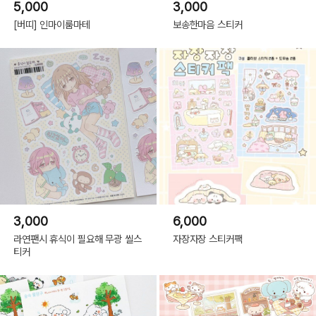
5,000
3,000
[버띠] 인마이룸마테
보송한마음 스티커
3,000
6,000
라연팬시 휴식이 필요해 무광 씰스
자장자장 스티커팩
티커