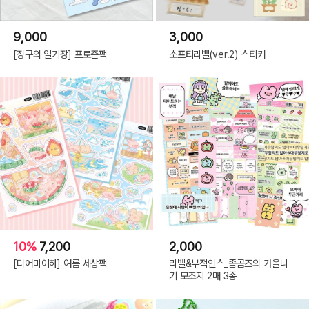
9,000
3,000
[징구의 일기장] 프로즌팩
소프티라벨(ver.2) 스티커
10%
7,200
2,000
[디어마이하] 여름 세상팩
라벨&부적인스_좀곰즈의 가을나
기 모조지 2매 3종