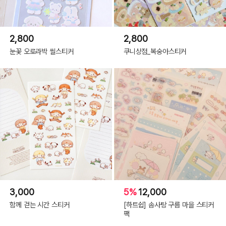
2,800
2,800
눈꽃 오로라박 씰스티커
쿠니상점_복숭아스티커
3,000
5%
12,000
함께 걷는 시간 스티커
[하트쉽] 솜사탕 구름 마을 스티커
팩