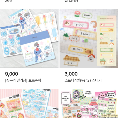
266
씰 스티커
9,000
3,000
[징구의 일기장] 프로즌팩
소프티라벨(ver.2) 스티커