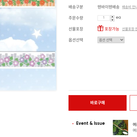
배송구분
텐바이텐배송
배송비 안
ea
주문수량
선물포장
포장가능
선물포장 
옵션선택
바로구매
Event & Issue
여
여