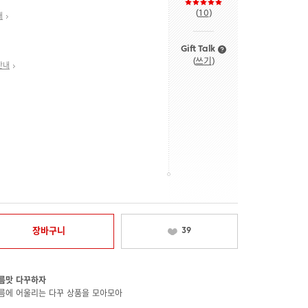
(
10
)
내
Gift Talk
(
쓰기
)
안내
장바구니
39
름맛 다꾸하자
름에 어울리는 다꾸 상품을 모아모아