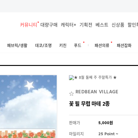
커뮤니티
대량구매
캐릭터+
기획전
베스트
신상품
할인
패브릭/생활
데코/조명
키친
푸드
패션의류
패션잡화
REDBEAN VILLAGE
꽃 필 무렵 마테 2종
판매가
5,000원
마일리지
25 Point ~