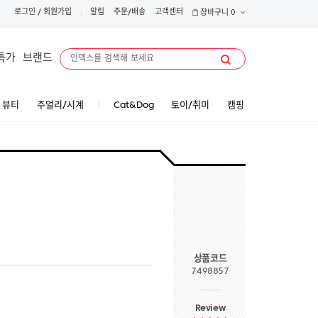
로그인
/
회원가입
알림
주문/배송
고객센터
장바구니
0
특가
브랜드
뷰티
주얼리/시계
Cat&Dog
토이/취미
캠핑
상품코드
7498857
Review