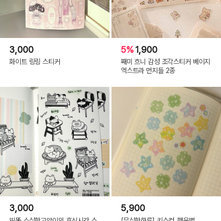
3,000
5%
1,900
화이트 링링 스티커
째미 흐니 감성 조각스티커 베이지
엑스트라 먼지들 2종
3,000
5,900
띵똥 소심한고양이의 휴식시간 스
[무심한하루] 키스컷_행운별