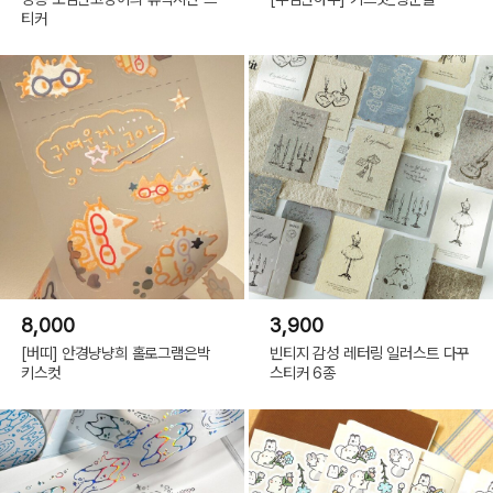
티커
8,000
3,900
[버띠] 안경냥냥희 홀로그램은박
빈티지 감성 레터링 일러스트 다꾸
키스컷
스티커 6종