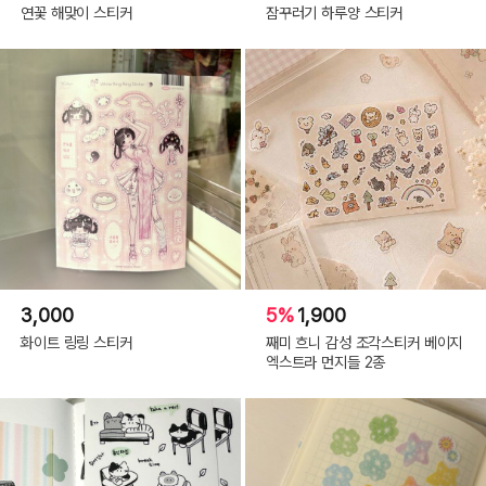
연꽃 해맞이 스티커
잠꾸러기 하루양 스티커
3,000
5%
1,900
화이트 링링 스티커
째미 흐니 감성 조각스티커 베이지
엑스트라 먼지들 2종