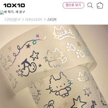
장
텐
앱으로 보기
바
바
구
이
니
텐
디자인문구
다꾸/스티커
스티커