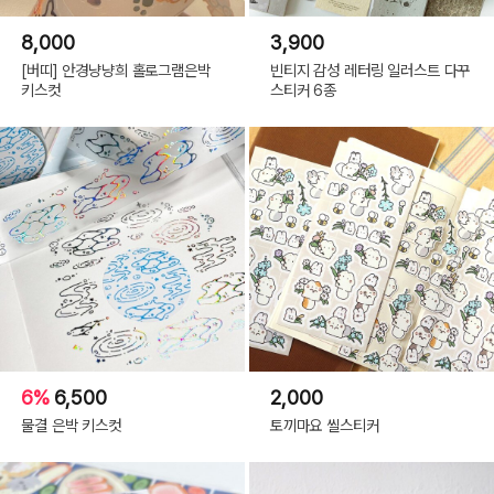
8,000
3,900
[버띠] 안경냥냥희 홀로그램은박
빈티지 감성 레터링 일러스트 다꾸
키스컷
스티커 6종
6%
6,500
2,000
물결 은박 키스컷
토끼마요 씰스티커