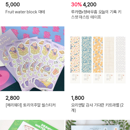
5,000
30%
4,200
Fruit water block 마테
루카랩x졍바우홈 오늘의 기록 키
스컷 마스킹 테이프
2,800
1,800
[메리웨더] 토리의주말 씰스티커
오리엔탈 감사 기다란 키트라벨 (2
개)