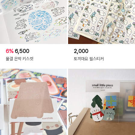
6%
6,500
2,000
물결 은박 키스컷
토끼마요 씰스티커