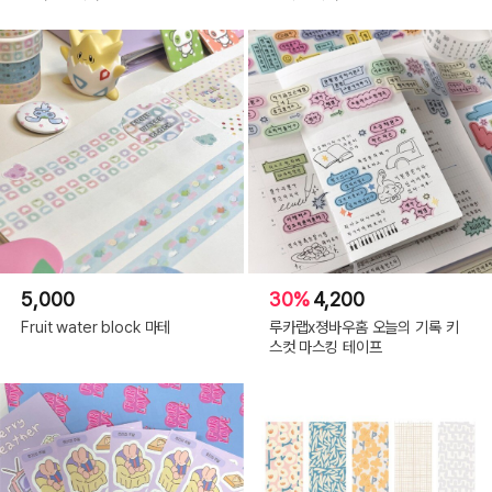
5,000
30%
4,200
Fruit water block 마테
루카랩x졍바우홈 오늘의 기록 키
스컷 마스킹 테이프