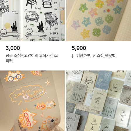
3,000
5,900
띵똥 소심한고양이의 휴식시간 스
[무심한하루] 키스컷_행운별
티커