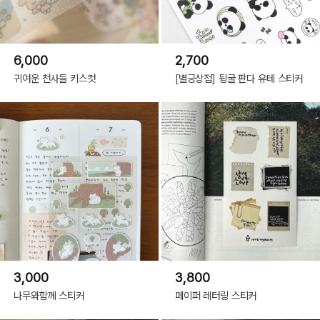
6,000
2,700
귀여운 천사들 키스컷
[별긍상점] 뒹굴 판다 유테 스티커
3,000
3,800
나무와함께 스티커
페이퍼 레터링 스티커