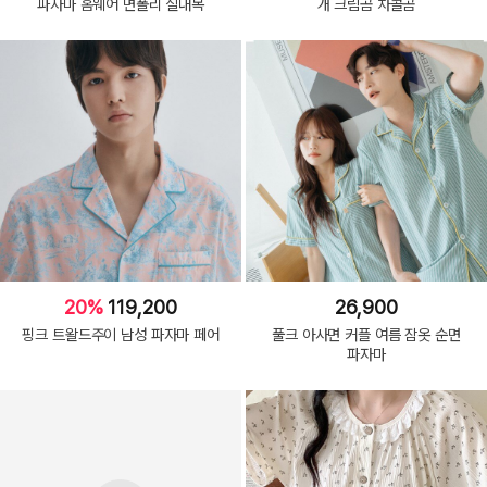
파자마 홈웨어 면폴리 실내복
개 크림곰 차콜곰
20%
119,200
26,900
핑크 트왈드주이 남성 파자마 페어
풀크 아사면 커플 여름 잠옷 순면
파자마