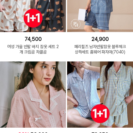
74,500
24,900
여성 가을 반팔 바지 잠옷 세트 2
페리힐즈 남자반팔잠옷 블루체크
개 크림곰 차콜곰
상하세트 홈웨어 파자마(7040)