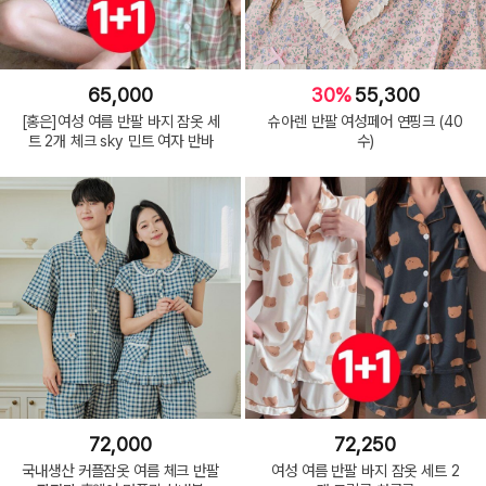
65,000
30%
55,300
[홍은]여성 여름 반팔 바지 잠옷 세
슈아렌 반팔 여성페어 연핑크 (40
트 2개 체크 sky 민트 여자 반바
수)
72,000
72,250
국내생산 커플잠옷 여름 체크 반팔
여성 여름 반팔 바지 잠옷 세트 2