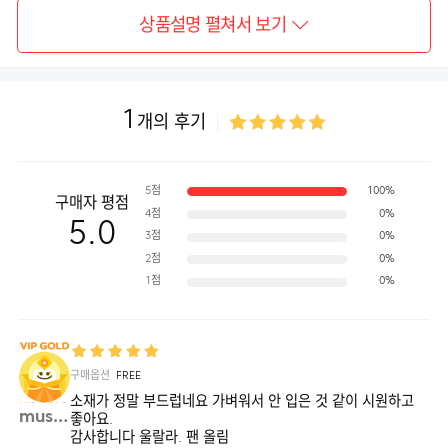
상품설명 펼쳐서 보기
1
개의 후기
5점
100%
구매자 평점
4점
0%
5.0
3점
0%
2점
0%
1점
0%
구매옵션
FREE
소재가 정말 부드럽네요 가벼워서 안 입은 것 같이 시원하고
mush0**
좋아요.
감사합니다 울랄라. 팬 올림