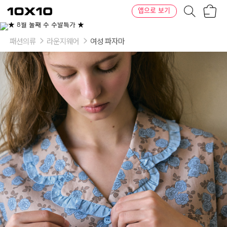
장
텐
앱으로 보기
바
바
구
이
이
니
텐
상
품
패션의류
라운지웨어
여성 파자마
의
옵
션
-
사
이
즈:
FREE