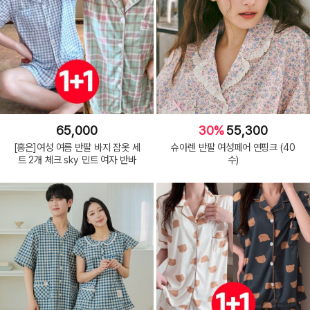
65,000
30%
55,300
[홍은]여성 여름 반팔 바지 잠옷 세
슈아렌 반팔 여성페어 연핑크 (40
트 2개 체크 sky 민트 여자 반바
수)