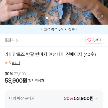
⭐️ 고객 평점
5
인기 상품 ⭐️
울랄라
3,397
라비앙로즈 반팔 반바지 여성페어 진베이지 (40수)
5
리뷰 1
30%
77,000
53,900원
할인 적용가
30%
53,900원
나의 예상 구매가