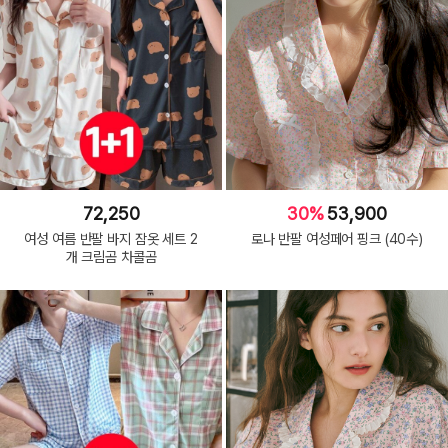
72,250
30%
53,900
여성 여름 반팔 바지 잠옷 세트 2
로나 반팔 여성페어 핑크 (40수)
개 크림곰 차콜곰