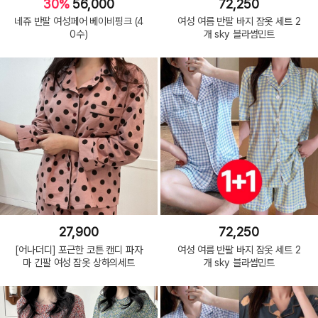
30%
56,000
72,250
네쥬 반팔 여성페어 베이비핑크 (4
여성 여름 반팔 바지 잠옷 세트 2
0수)
개 sky 블라썸민트
27,900
72,250
[어나더디] 포근한 코튼 캔디 파자
여성 여름 반팔 바지 잠옷 세트 2
마 긴팔 여성 잠옷 상하의세트
개 sky 블라썸민트