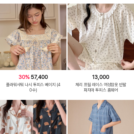
30%
57,400
13,000
플라워샤워 나시 투피스 베이지 (4
체리 프릴 레이스 여성잠옷 반팔
0수)
파자마 투피스 홈웨어