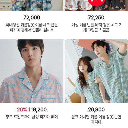
72,000
72,250
국내생산 커플잠옷 여름 체크 반팔
여성 여름 반팔 바지 잠옷 세트 2
파자마 홈웨어 면폴리 실내복
개 크림곰 차콜곰
20%
119,200
26,900
핑크 트왈드주이 남성 파자마 페어
풀크 아사면 커플 여름 잠옷 순면
파자마