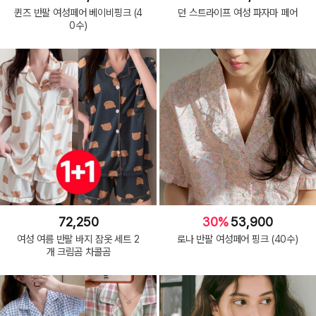
퀸즈 반팔 여성페어 베이비핑크 (4
던 스트라이프 여성 파자마 페어
0수)
72,250
30%
53,900
여성 여름 반팔 바지 잠옷 세트 2
로나 반팔 여성페어 핑크 (40수)
개 크림곰 차콜곰