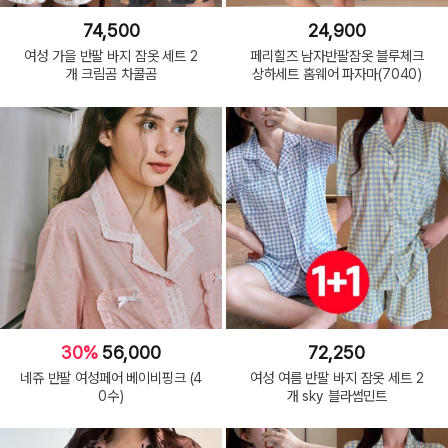
74,500
24,900
여성 가을 반팔 바지 잠옷 세트 2
페리힐즈 남자반팔잠옷 블루체크
개 크림곰 차콜곰
상하세트 홈웨어 파자마(7040)
30%
56,000
72,250
네쥬 반팔 여성페어 베이비핑크 (4
여성 여름 반팔 바지 잠옷 세트 2
0수)
개 sky 블라썸민트