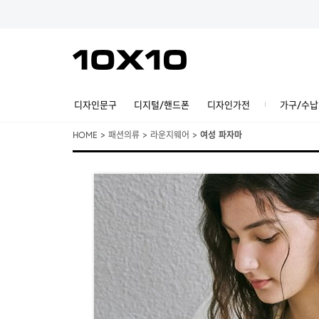
디자인문구
디지털/핸드폰
디자인가전
가구/수납
HOME
>
패션의류
>
라운지웨어
>
여성 파자마