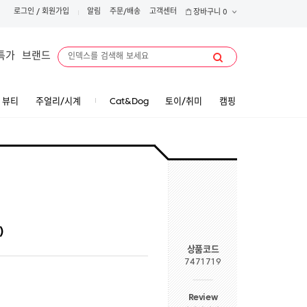
로그인
/
회원가입
알림
주문/배송
고객센터
장바구니
0
특가
브랜드
뷰티
주얼리/시계
Cat&Dog
토이/취미
캠핑
)
상품코드
7471719
Review