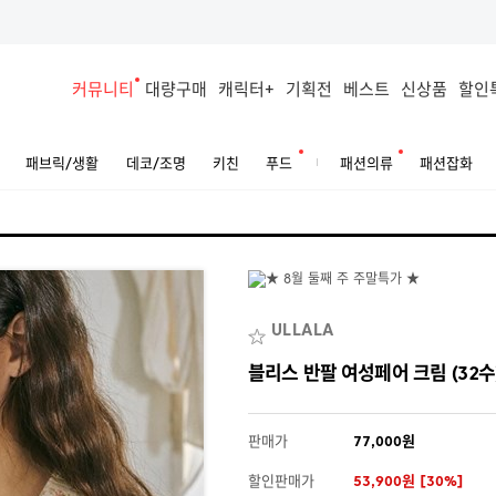
커뮤니티
대량구매
캐릭터+
기획전
베스트
신상품
할인
패브릭/생활
데코/조명
키친
푸드
패션의류
패션잡화
ULLALA
블리스 반팔 여성페어 크림 (32수
판매가
77,000원
할인판매가
53,900원 [30%]