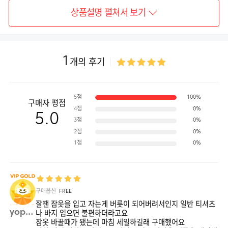
상품설명 펼쳐서 보기
1
개의 후기
5점
100%
구매자 평점
4점
0%
5.0
3점
0%
2점
0%
1점
0%
구매옵션
FREE
잘땐 잠옷을 입고 자는게 버릇이 되어버려서인지 일반 티셔츠
yoppy**
나 바지 입으면 불편하더라고요
잠옷 바꿀때가 됐는데 마침 세일하길래 구매했어요