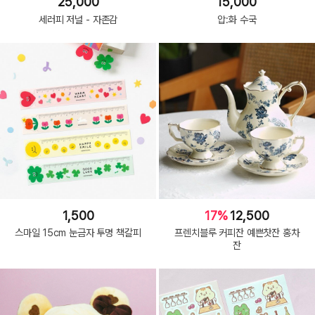
25,000
15,000
세러피 저널 - 자존감
압:화 수국
1,500
17%
12,500
스마일 15cm 눈금자 투명 책갈피
프렌치블루 커피잔 예쁜찻잔 홍차
잔