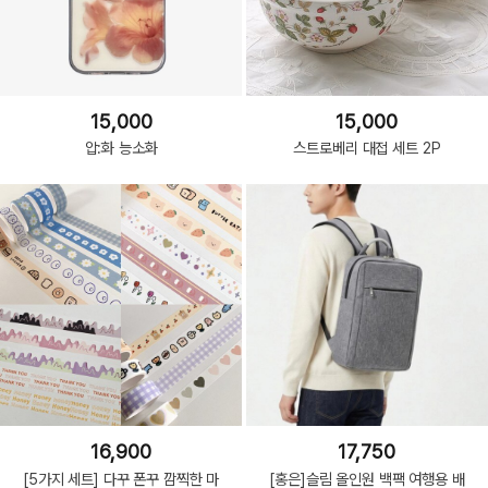
15,000
15,000
압:화 능소화
스트로베리 대접 세트 2P
16,900
17,750
[5가지 세트] 다꾸 폰꾸 깜찍한 마
[홍은]슬림 올인원 백팩 여행용 배