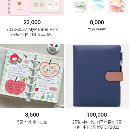
23,000
8,000
2026-2027 MyPlanner_Pink
쨍쨍 여름팩
(굿노트다이어리 & 스티커)
3,500
109,000
5공 사과 체크 노트
25절 사피아노 가죽 버튼형 6공
다이어리(스틸블루)D72822