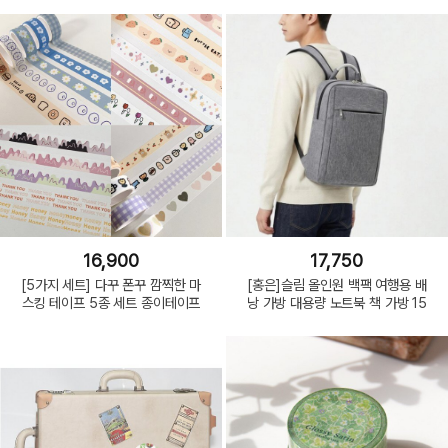
16,900
17,750
[5가지 세트] 다꾸 폰꾸 깜찍한 마
[홍은]슬림 올인원 백팩 여행용 배
스킹 테이프 5종 세트 종이테이프
낭 가방 대용량 노트북 책 가방 15