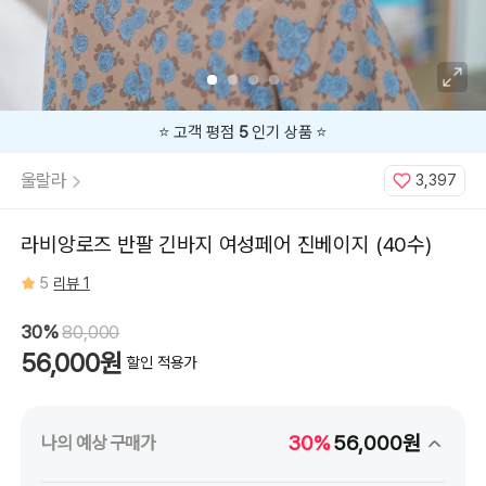
지금
30%
할인 중 🔥
울랄라
3,397
라비앙로즈 반팔 긴바지 여성페어 진베이지 (40수)
5
리뷰 1
30%
80,000
56,000원
할인 적용가
30%
56,000원
나의 예상 구매가