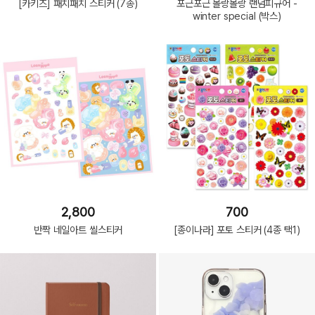
[카키즈] 패치패치 스티커 (7종)
포근포근 몰랑몰랑 랜덤피규어 -
winter special (박스)
2,800
700
반짝 네일아트 씰스티커
[종이나라] 포토 스티커 (4종 택1)