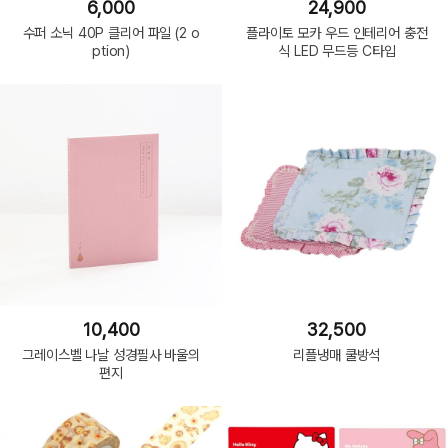
6,000
24,900
수퍼 소닉 40P 클리어 파일 (2 o
플라이토 모카 우드 인테리어 충전
ption)
식 LED 무드등 C타입
10,400
32,500
그레이스벨 나날 성경필사 바울의
리플냉매 쿨방석
편지