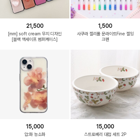
21,500
1,500
[mm] soft cream 무지 디자인
사쿠라 젤리롤 문라이트Fine 젤잉
[블랙 맥세이프 범퍼케이스]
크펜
15,000
15,000
압:화 능소화
스트로베리 대접 세트 2P