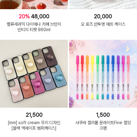
20%
48,000
20,000
벨류세라믹 다이애나 카페 브런치
오 로즈 반투명 매트 케이스
빈티지 티팟 860ml
21,500
1,500
[mm] soft cream 무지 디자인
사쿠라 젤리롤 문라이트Fine 젤잉
[블랙 맥세이프 범퍼케이스]
크펜