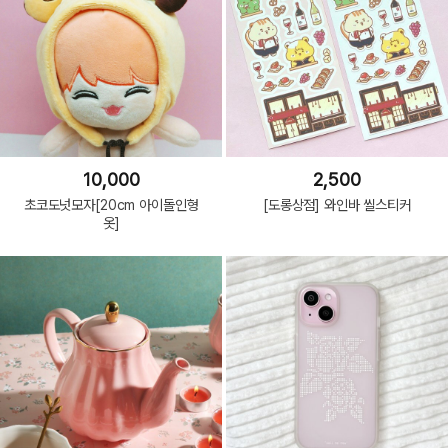
10,000
2,500
초코도넛모자[20cm 아이돌인형
[도롱상점] 와인바 씰스티커
옷]