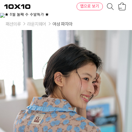
장
텐
앱으로 보기
바
바
구
이
이
니
텐
상
품
패션의류
라운지웨어
여성 파자마
의
옵
션
-
사
이
즈:
FREE