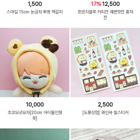
1,500
17%
12,500
스마일 15cm 눈금자 투명 책갈피
프렌치블루 커피잔 예쁜찻잔 홍차
잔
10,000
2,500
초코도넛모자[20cm 아이돌인형
[도롱상점] 와인바 씰스티커
옷]