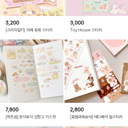
3,200
3,000
[크리미밀키] 카페 로제 스티커
Toy House 스티커
7,800
2,800
[하트쉽] 토닥토닥 반창고 키스컷
[표범과복숭아] 테디베어 씰스티커