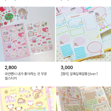
2,800
3,000
라연팬시 내가 좋아하는 것 무광
[햄리] 알록달록말풍선ver.1
씰스티커