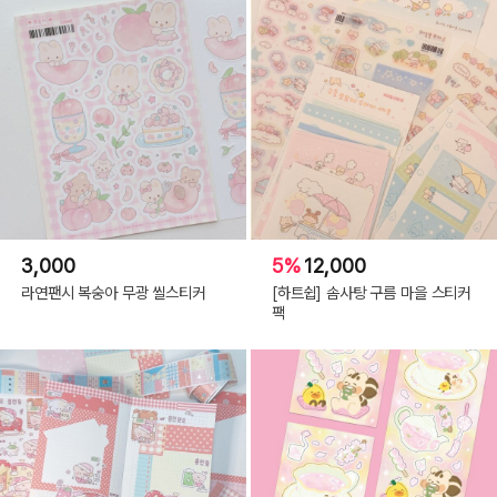
3,000
5%
12,000
라연팬시 복숭아 무광 씰스티커
[하트쉽] 솜사탕 구름 마을 스티커
팩