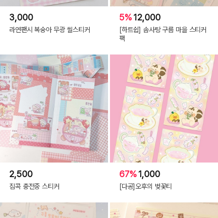
3,000
5%
12,000
라연팬시 복숭아 무광 씰스티커
[하트쉽] 솜사탕 구름 마을 스티커
팩
2,500
67%
1,000
집콕 충전중 스티커
[다공]오후의 벚꽃티