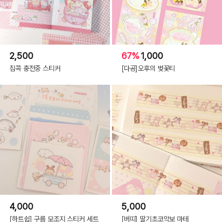
2,500
67%
1,000
집콕 충전중 스티커
[다공]오후의 벚꽃티
4,000
5,000
[하트쉽] 구름 모조지 스티커 세트
[버띠] 딸기초코악보 마테