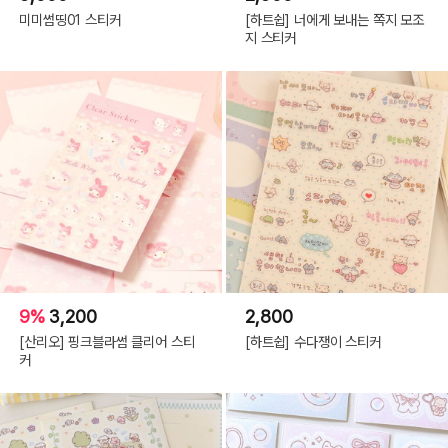
미미썸띵01 스티커
[하트쉽] 너에게 보내는 쪽지 모조
지 스티커
9%
3,200
2,800
[산리오] 핑크블라썸 클리어 스티
[하트쉽] 수다쟁이 스티커
커