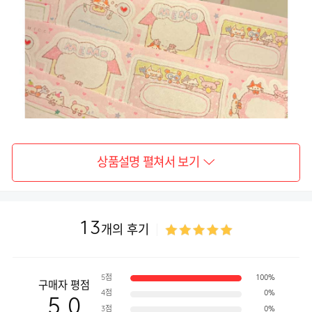
상품설명 펼쳐서 보기
13
개의 후기
5점
100%
구매자 평점
4점
0%
5.0
3점
0%