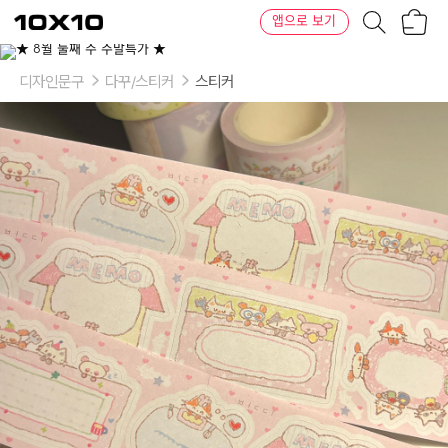
장
텐
앱으로 보기
바
바
구
이
니
텐
디자인문구
다꾸/스티커
스티커