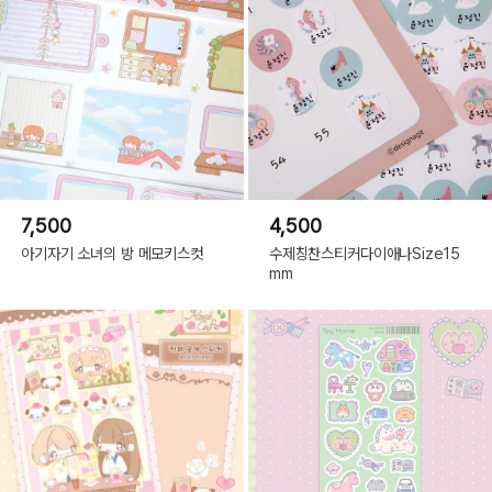
7,500
4,500
아기자기 소녀의 방 메모키스컷
수제칭찬스티커다이애나Size15
mm