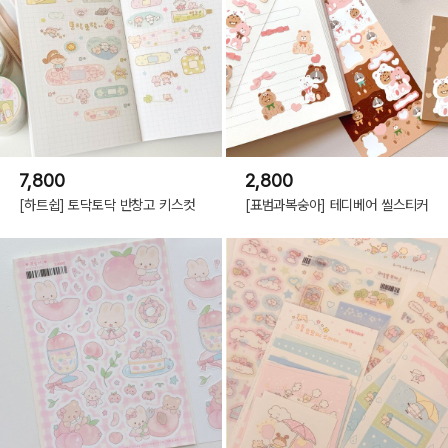
7,800
2,800
[하트쉽] 토닥토닥 반창고 키스컷
[표범과복숭아] 테디베어 씰스티커