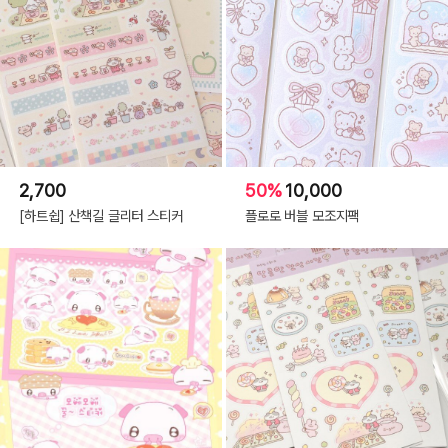
2,700
50%
10,000
[하트쉽] 산책길 글리터 스티커
플로로 버블 모조지팩