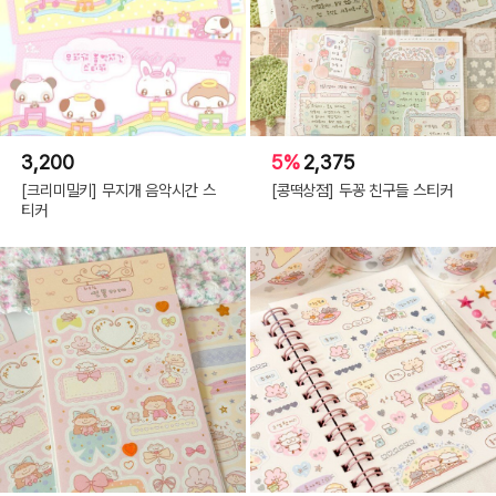
3,200
5%
2,375
[크리미밀키] 무지개 음악시간 스
[콩떡상점] 두꽁 친구들 스티커
티커