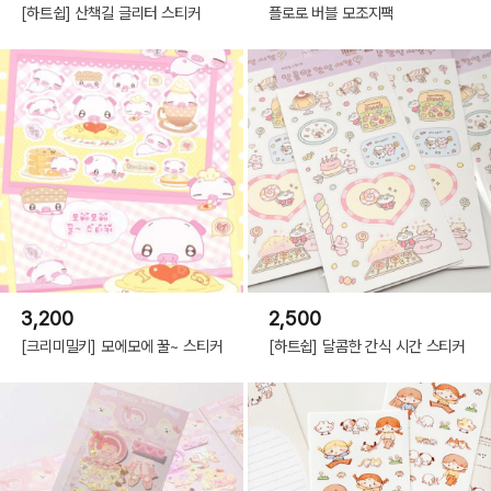
[하트쉽] 산책길 글리터 스티커
플로로 버블 모조지팩
3,200
2,500
[크리미밀키] 모에모에 꿀~ 스티커
[하트쉽] 달콤한 간식 시간 스티커