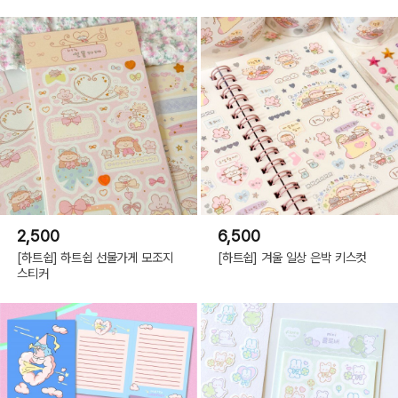
2,500
6,500
[하트쉽] 하트쉽 선물가게 모조지
[하트쉽] 겨울 일상 은박 키스컷
스티커