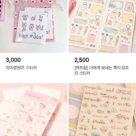
3,000
2,500
미미썸띵01 스티커
[하트쉽] 너에게 보내는 쪽지 모조
지 스티커