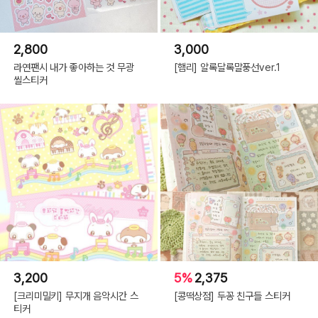
2,800
3,000
라연팬시 내가 좋아하는 것 무광
[햄리] 알록달록말풍선ver.1
씰스티커
3,200
5%
2,375
[크리미밀키] 무지개 음악시간 스
[콩떡상점] 두꽁 친구들 스티커
티커