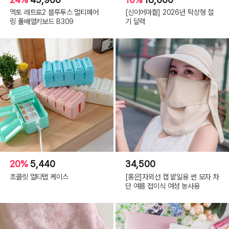
엑토 레트로2 블루투스 멀티페어
[신이어마켙] 2026년 탁상형 절
링 풀배열키보드 B309
기 달력
20%
5,440
34,500
초콜릿 멀티탭 케이스
[홍은]자외선 캡 밭일용 썬 모자 차
단 여름 접이식 여성 농사용