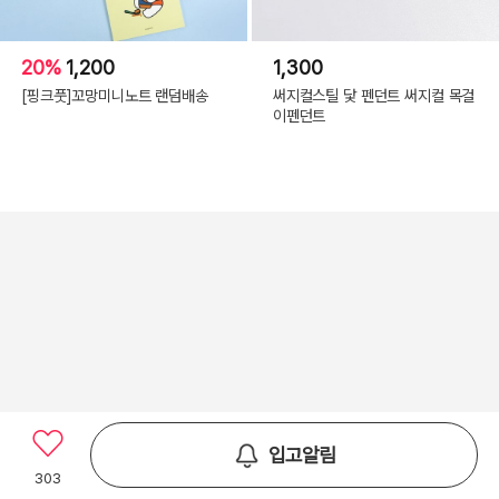
20%
1,200
1,300
[핑크풋]꼬망미니노트 랜덤배송
써지컬스틸 닻 펜던트 써지컬 목걸
이펜던트
입고알림
303