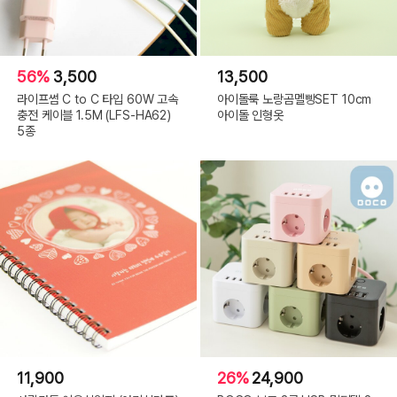
56%
3,500
13,500
라이프썸 C to C 타입 60W 고속
아이돌룩 노랑곰멜빵SET 10cm
충전 케이블 1.5M (LFS-HA62)
아이돌 인형옷
5종
11,900
26%
24,900