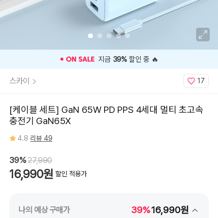
⭐️ 고객 평점
4.8
인기 상품 ⭐️
스카이
17
[케이블 세트] GaN 65W PD PPS 4세대 멀티 초고속
충전기 GaN65X
4.8
리뷰 49
39%
27,990
16,990원
할인 적용가
39%
16,990원
나의 예상 구매가