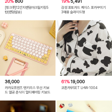
20%
800
19%
5,491
[핑크풋]12간지랜덤아크릴키링5
감성 포토카드 케이스 포카꾸미기
탄(랜덤발송)
3매용 슬라이드형
36,000
61%
19,000
카카오프렌즈 텐키리스 무선 키보
코튼카우SET LHW-1004
드 열공 춘식이 멀티페어링 키보드