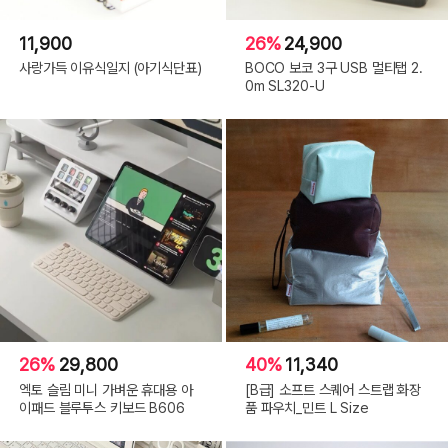
11,900
26%
24,900
사랑가득 이유식일지 (아기식단표)
BOCO 보코 3구 USB 멀티탭 2.
0m SL320-U
26%
29,800
40%
11,340
엑토 슬림 미니 가벼운 휴대용 아
[B급] 소프트 스퀘어 스트랩 화장
이패드 블루투스 키보드 B606
품 파우치_민트 L Size