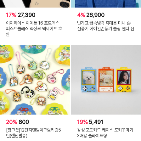
17%
27,390
4%
26,900
아이페이스 아이폰 16 프로맥스
번개표 급속냉각 휴대용 미니 손
퍼스트클래스 맥싱크 맥세이프 호
선풍기 에어컨손풍기 쿨링 핸디 선
환
20%
800
19%
5,491
[핑크풋]12간지랜덤아크릴키링5
감성 포토카드 케이스 포카꾸미기
탄(랜덤발송)
3매용 슬라이드형