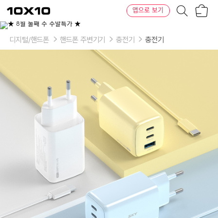
장
텐
앱으로 보기
바
바
구
이
이
니
텐
상
품
디지털/핸드폰
핸드폰 주변기기
충전기
충전기
의
옵
션
-
색
상:
화
이
트,
옐
로
우