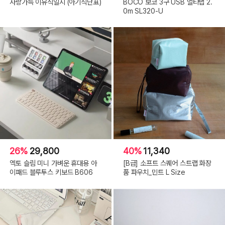
사랑가득 이유식일지 (아기식단표)
BOCO 보코 3구 USB 멀티탭 2.
0m SL320-U
26%
29,800
40%
11,340
엑토 슬림 미니 가벼운 휴대용 아
[B급] 소프트 스퀘어 스트랩 화장
이패드 블루투스 키보드 B606
품 파우치_민트 L Size