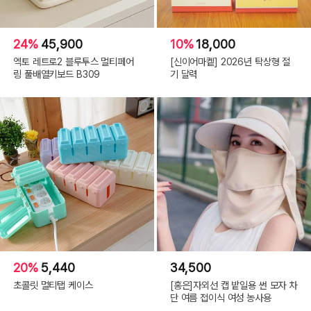
24%
45,900
10%
18,000
엑토 레트로2 블루투스 멀티페어
[신이어마켙] 2026년 탁상형 절
링 풀배열키보드 B309
기 달력
20%
5,440
34,500
초콜릿 멀티탭 케이스
[홍은]자외선 캡 밭일용 썬 모자 차
단 여름 접이식 여성 농사용