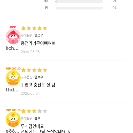
2점
2%
1점
0%
구매옵션
옐로우
충전기너무이뻐여!!!
kch10**
2026.08.05
구매옵션
옐로우
귀엽고 충전도 잘 됨
thdnj**
2026.08.04
구매옵션
블루
무게감있네요.
e8601**
폰외에는 그닥 쓰질않네요.ㅎ