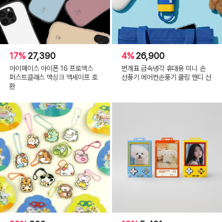
17%
27,390
4%
26,900
아이페이스 아이폰 16 프로맥스
번개표 급속냉각 휴대용 미니 손
퍼스트클래스 맥싱크 맥세이프 호
선풍기 에어컨손풍기 쿨링 핸디 선
환