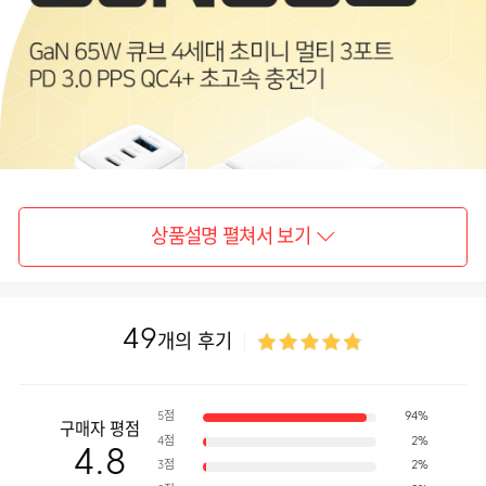
상품설명 펼쳐서 보기
49
개의 후기
5점
94%
구매자 평점
4점
2%
4.8
3점
2%