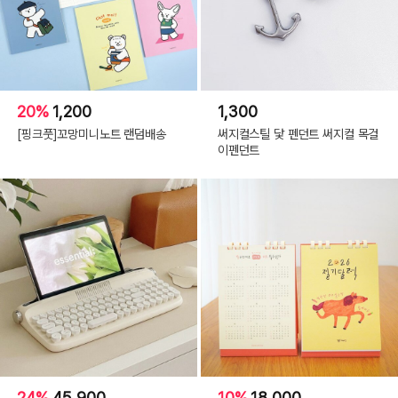
20%
1,200
1,300
[핑크풋]꼬망미니노트 랜덤배송
써지컬스틸 닻 펜던트 써지컬 목걸
이펜던트
24%
45,900
10%
18,000