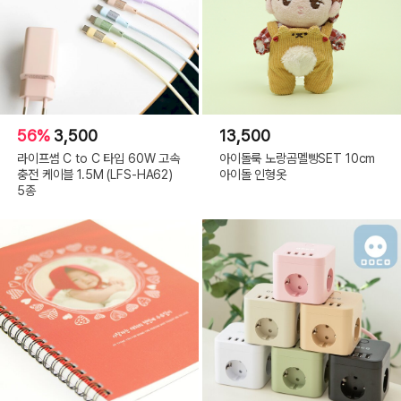
56%
3,500
13,500
라이프썸 C to C 타입 60W 고속
아이돌룩 노랑곰멜빵SET 10cm
충전 케이블 1.5M (LFS-HA62)
아이돌 인형옷
5종