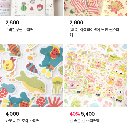
2,800
2,800
수박친구들 스티커
[버띠] 아침잠이많아 투명 씰스티
커
4,000
40%
5,400
바닷속 12 조각 스티커
날 좋은 날 스티커팩