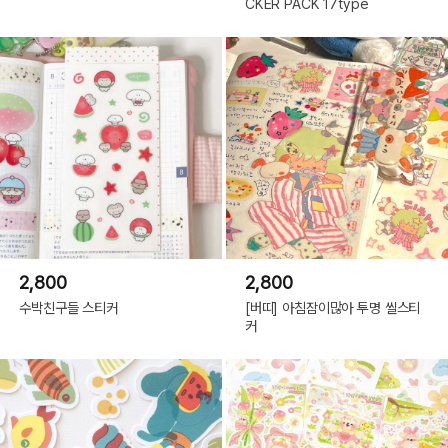
CKER PACK 17type
2,800
2,800
수박친구들 스티커
[버띠] 아침잠이많아 투명 씰스티
커