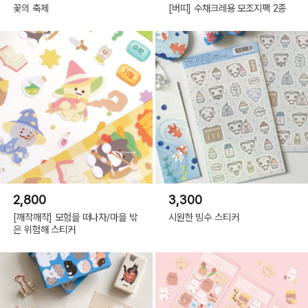
꽃의 축제
[버띠] 수채크레용 모조지팩 2종
2,800
3,300
[깨작깨작] 모험을 떠나자/마을 밖
시원한 빙수 스티커
은 위험해 스티커