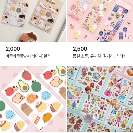
2,000
2,500
바글바글뚱냥이(베이지)씰스
폼실 소풍, 유치원, 길거리, 스티커