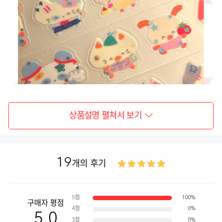
상품설명 펼쳐서 보기
19
개의 후기
5점
100%
구매자 평점
4점
0%
5.0
3점
0%