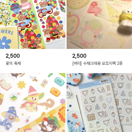
2,500
2,500
꽃의 축제
[버띠] 수채크레용 모조지팩 2종