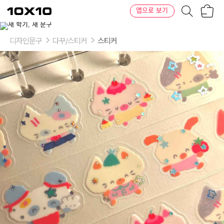
장
텐
앱으로 보기
바
바
구
이
니
텐
디자인문구
다꾸/스티커
스티커