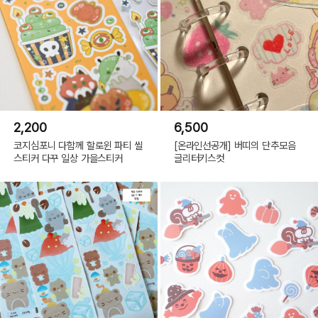
2,200
6,500
코지심포니 다함께 할로윈 파티 씰
[온라인선공개] 버띠의 단추모음
스티커 다꾸 일상 가을스티커
글리터키스컷