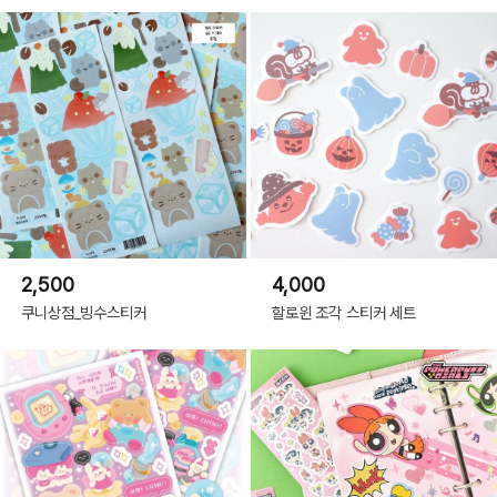
2,500
4,000
쿠니상점_빙수스티커
할로윈 조각 스티커 세트