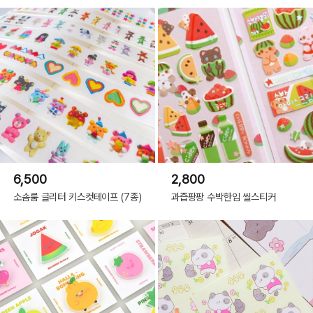
6,500
2,800
소솜룸 글리터 키스컷테이프 (7종)
과즙팡팡 수박한입 씰스티커