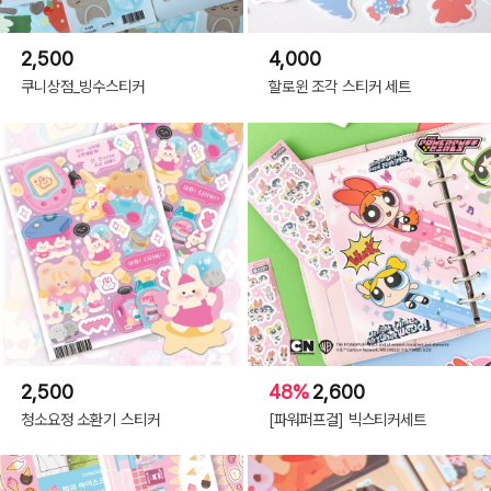
2,500
4,000
쿠니상점_빙수스티커
할로윈 조각 스티커 세트
2,500
48%
2,600
청소요정 소환기 스티커
[파워퍼프걸] 빅스티커세트