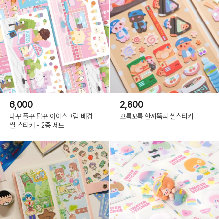
6,000
2,800
다꾸 폴꾸 탑꾸 아이스크림 배경
꼬륵꼬륵 한끼뚝딱 씰스티커
씰 스티커 - 2종 세트