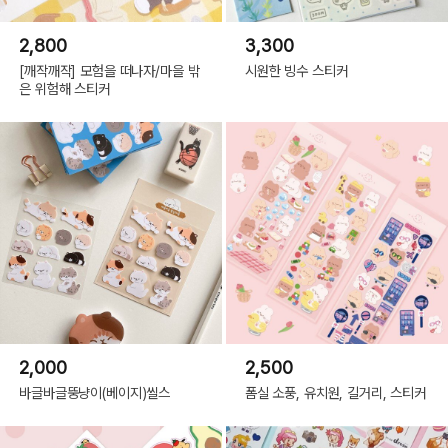
2,800
3,300
[깨작깨작] 모험을 떠나자/마을 밖
시원한 빙수 스티커
은 위험해 스티커
2,000
2,500
바글바글뚱냥이(베이지)씰스
폼실 소풍, 유치원, 길거리, 스티커