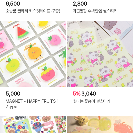
6,500
2,800
소솜룸 글리터 키스컷테이프 (7종)
과즙팡팡 수박한입 씰스티커
5,000
5%
3,040
MAGNET - HAPPY FRUITS 1
빛나는 꽃송이 씰스티커
7type