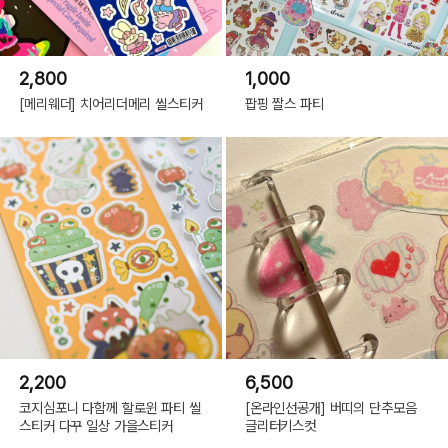
2,800
1,000
[메리웨더] 치어리더메리 씰스티커
팝핑 짤스 파티
2,200
6,500
코지심포니 다함께 할로윈 파티 씰
[온라인선공개] 버띠의 단추모음
스티커 다꾸 일상 가을스티커
글리터키스컷