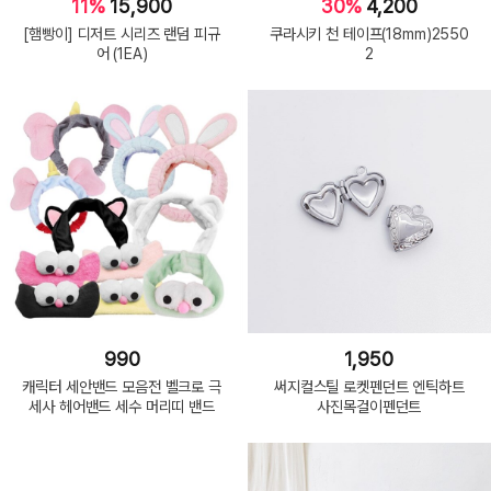
11%
15,900
30%
4,200
[햄빵이] 디저트 시리즈 랜덤 피규
쿠라시키 천 테이프(18mm)2550
어 (1EA)
2
990
1,950
캐릭터 세안밴드 모음전 벨크로 극
써지컬스틸 로켓펜던트 엔틱하트
세사 헤어밴드 세수 머리띠 밴드
사진목걸이펜던트