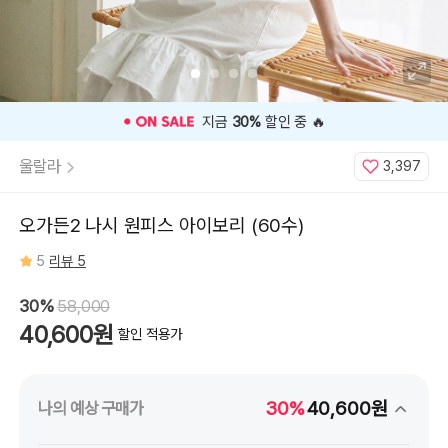
⭐️ 고객 평점
5
인기 상품 ⭐️
울랄라
3,397
오가든2 나시 원피스 아이보리 (60수)
5
리뷰 5
30%
58,000
40,600원
할인 적용가
30%
40,600원
나의 예상 구매가