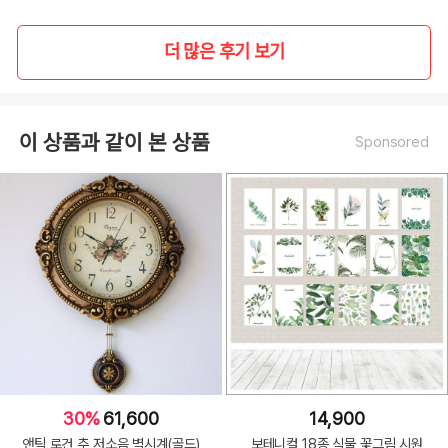
더 많은 후기 보기
이 상품과 같이 본 상품
Sponsored
30%
61,600
14,900
앤틱 로건 추 저소음 벽시계(골드)
보테니컬 18종 식물 꽃그림 시원