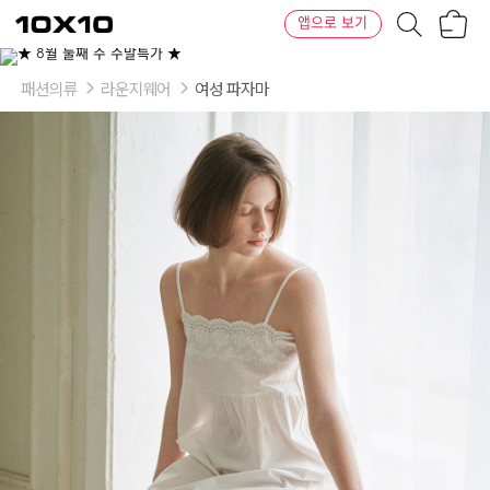
장
텐
앱으로 보기
바
바
구
이
이
니
텐
상
품
패션의류
라운지웨어
여성 파자마
의
옵
션
-
사
이
즈:
FREE