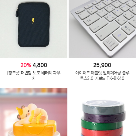
20%
4,800
25,900
[핑크풋]더반함 보조 배터리 파우
아이패드 태블릿 멀티페어링 블루
치
투스3.0 키보드 TK-BK40