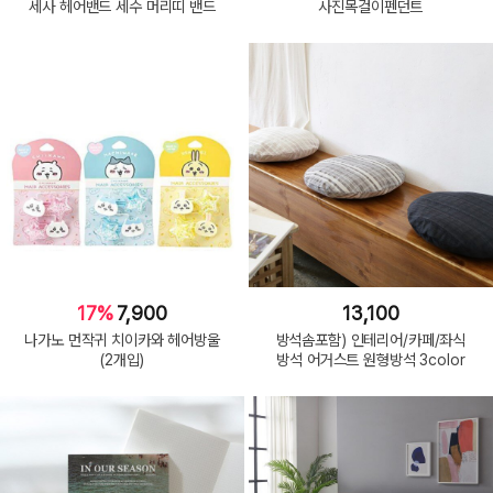
세사 헤어밴드 세수 머리띠 밴드
사진목걸이펜던트
17%
7,900
13,100
나가노 먼작귀 치이카와 헤어방울
방석솜포함) 인테리어/카페/좌식
(2개입)
방석 어거스트 원형방석 3color