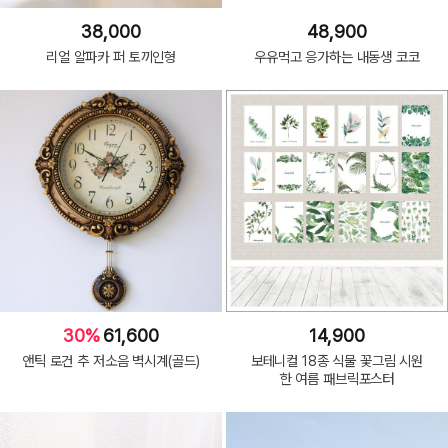
38,000
48,900
리얼 알파카 퍼 토끼인형
우유먹고 응가하는 내동생 코코
30%
61,600
14,900
앤틱 로건 추 저소음 벽시계(골드)
보테니컬 18종 식물 꽃그림 시원
한 여름 패브릭포스터