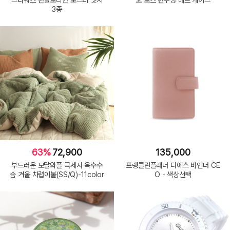
3종
63%
72,900
135,000
부드러운 모달와플 극세사 옥수수
프랭클린플래너 디에스 바인더 CE
솜 겨울 차렵이불(SS/Q)-11color
O - 색상선택