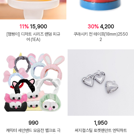
11%
15,900
30%
4,200
[햄빵이] 디저트 시리즈 랜덤 피규
쿠라시키 천 테이프(18mm)2550
어 (1EA)
2
990
1,950
캐릭터 세안밴드 모음전 벨크로 극
써지컬스틸 로켓펜던트 엔틱하트