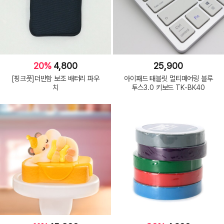
20%
4,800
25,900
[핑크풋]더반함 보조 배터리 파우
아이패드 태블릿 멀티페어링 블루
치
투스3.0 키보드 TK-BK40