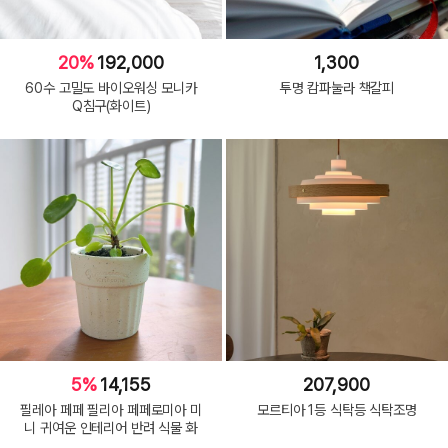
20%
192,000
1,300
60수 고밀도 바이오워싱 모니카
투명 캄파눌라 책갈피
Q침구(화이트)
5%
14,155
207,900
필레아 페페 필리아 페페로미아 미
모르티아 1등 식탁등 식탁조명
니 귀여운 인테리어 반려 식물 화