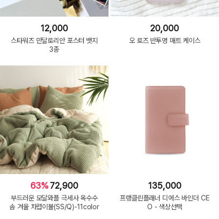
12,000
20,000
스타워즈 만달로리안 포스터 뱃지
오 로즈 반투명 매트 케이스
3종
63%
72,900
135,000
부드러운 모달와플 극세사 옥수수
프랭클린플래너 디에스 바인더 CE
솜 겨울 차렵이불(SS/Q)-11color
O - 색상선택