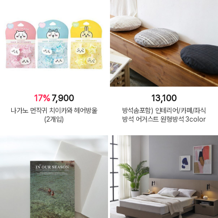
17%
7,900
13,100
나가노 먼작귀 치이카와 헤어방울
방석솜포함) 인테리어/카페/좌식
(2개입)
방석 어거스트 원형방석 3color