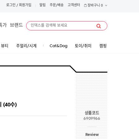
로그인
/
회원가입
알림
주문/배송
고객센터
장바구니
0
특가
브랜드
뷰티
주얼리/시계
Cat&Dog
토이/취미
캠핑
(40수)
상품코드
6909966
Review