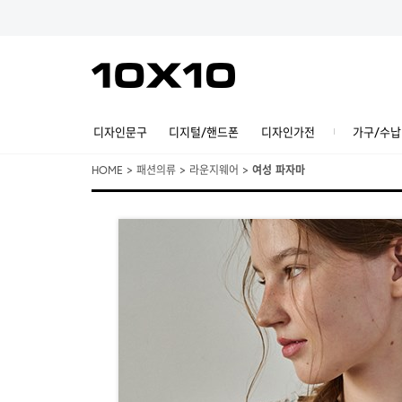
디자인문구
디지털/핸드폰
디자인가전
가구/수납
HOME
>
패션의류
>
라운지웨어
>
여성 파자마