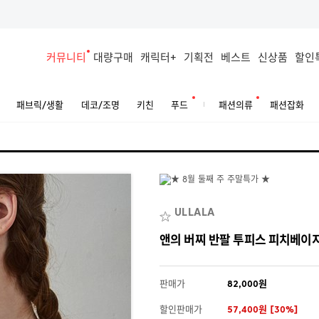
커뮤니티
대량구매
캐릭터+
기획전
베스트
신상품
할인
패브릭/생활
데코/조명
키친
푸드
패션의류
패션잡화
ULLALA
앤의 버찌 반팔 투피스 피치베이지 
판매가
82,000원
할인판매가
57,400원 [30%]