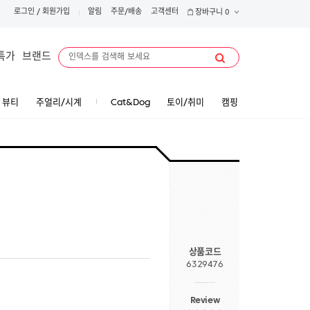
로그인
/
회원가입
알림
주문/배송
고객센터
장바구니
0
특가
브랜드
뷰티
주얼리/시계
Cat&Dog
토이/취미
캠핑
상품코드
6329476
Review