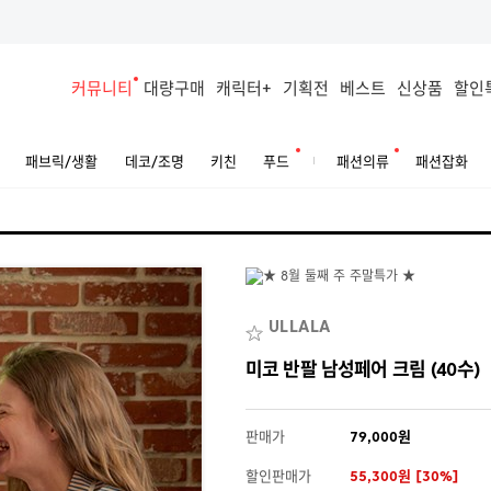
커뮤니티
대량구매
캐릭터+
기획전
베스트
신상품
할인
패브릭/생활
데코/조명
키친
푸드
패션의류
패션잡화
ULLALA
미코 반팔 남성페어 크림 (40수)
판매가
79,000원
할인판매가
55,300원 [30%]