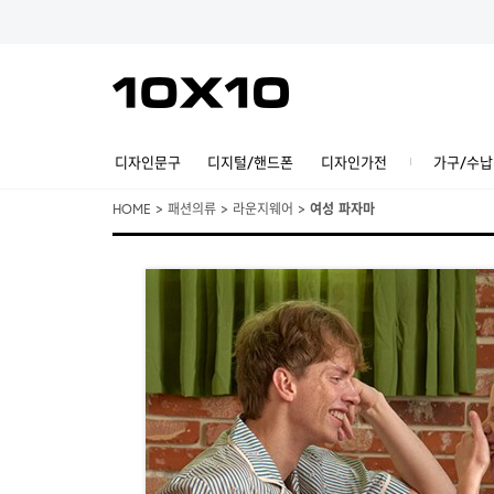
디자인문구
디지털/핸드폰
디자인가전
가구/수납
HOME
>
패션의류
>
라운지웨어
>
여성 파자마