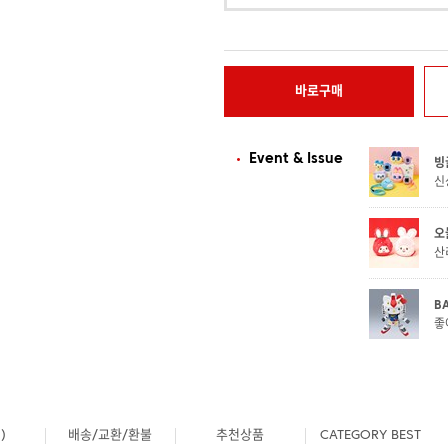
바로구매
Event & Issue
빙
신
오
산
B
좋
)
배송/교환/환불
추천상품
CATEGORY BEST
0