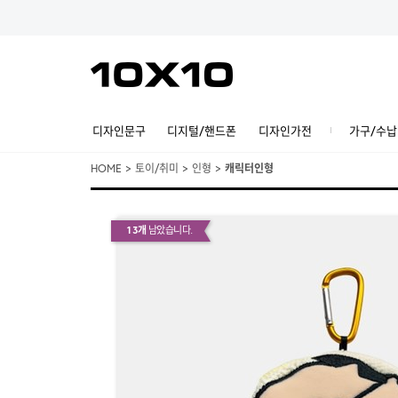
디자인문구
디지털/핸드폰
디자인가전
가구/수납
HOME
>
토이/취미
>
인형
>
캐릭터인형
13개
남았습니다.