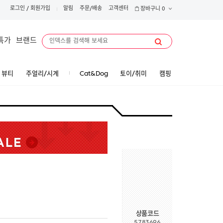
로그인
/
회원가입
알림
주문/배송
고객센터
장바구니
0
특가
브랜드
뷰티
주얼리/시계
Cat&Dog
토이/취미
캠핑
상품코드
5783696