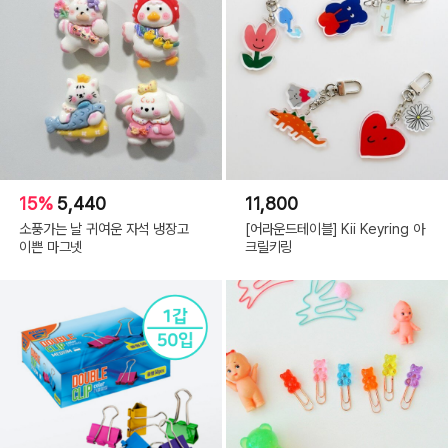
15%
5,440
11,800
소풍가는 날 귀여운 자석 냉장고
[어라운드테이블] Kii Keyring 아
이쁜 마그넷
크릴키링