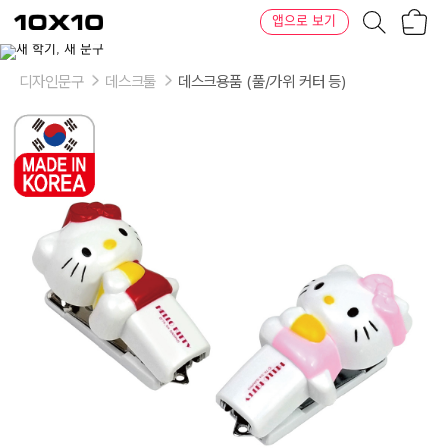
장
텐
앱으로 보기
바
바
구
이
이
니
텐
상
품
디자인문구
데스크툴
데스크용품 (풀/가위 커터 등)
의
옵
션
-
색
상:
레
드,
핑
크