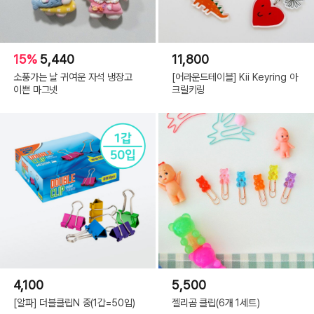
15%
5,440
11,800
소풍가는 날 귀여운 자석 냉장고
[어라운드테이블] Kii Keyring 아
이쁜 마그넷
크릴키링
4,100
5,500
[알파] 더블클립N 중(1갑=50입)
젤리곰 클립(6개 1세트)