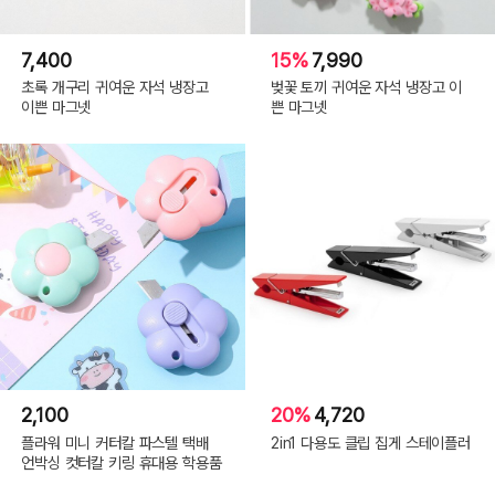
7,400
15%
7,990
초록 개구리 귀여운 자석 냉장고
벚꽃 토끼 귀여운 자석 냉장고 이
이쁜 마그넷
쁜 마그넷
2,100
20%
4,720
플라워 미니 커터칼 파스텔 택배
2in1 다용도 클립 집게 스테이플러
언박싱 컷터칼 키링 휴대용 학용품