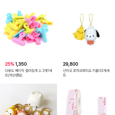
25%
1,350
29,800
다용도 베이직 컬러집게 소 3개1세
산리오 포차코와피요 키홀더2개세
트(색상랜덤)
트