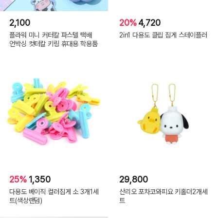
2,100
20%
4,720
플라워 미니 커터칼 파스텔 택배
2in1 다용도 클립 집게 스테이플러
언박싱 컷터칼 키링 휴대용 학용품
25%
1,350
29,800
다용도 베이직 컬러집게 소 3개1세
산리오 포차코와피요 키홀더2개세
트(색상랜덤)
트