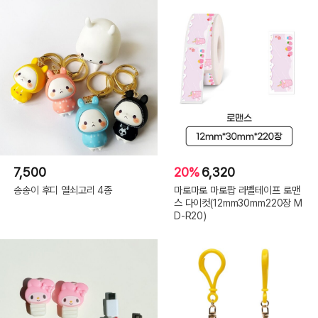
7,500
20%
6,320
송송이 후디 열쇠고리 4종
마로마로 마로팝 라벨테이프 로맨
스 다이컷(12mm30mm220장 M
D-R20)