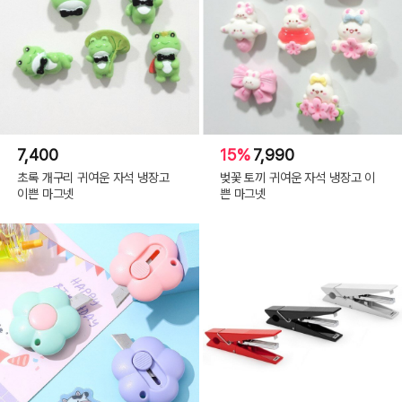
7,400
15%
7,990
초록 개구리 귀여운 자석 냉장고
벚꽃 토끼 귀여운 자석 냉장고 이
이쁜 마그넷
쁜 마그넷