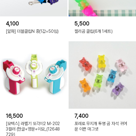
4,100
5,500
[알파] 더블클립N 중(1갑=50입)
젤리곰 클립(6개 1세트)
16,500
7,400
[모텍스] 라벨기 또각이2 M-202
포레로 무지개 투명 곰 자석 귀여
3컬러 (한글+영문+이모_(12648
운 이쁜 마그넷
729)