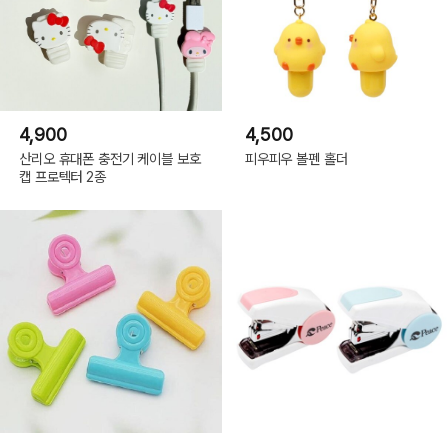
4,900
4,500
산리오 휴대폰 충전기 케이블 보호
피우피우 볼펜 홀더
캡 프로텍터 2종