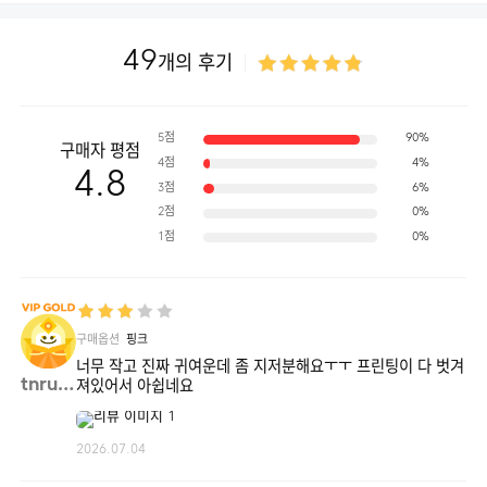
49
개의 후기
5점
90%
구매자 평점
4점
4%
4.8
3점
6%
2점
0%
1점
0%
구매옵션
핑크
너무 작고 진짜 귀여운데 좀 지저분해요ㅜㅜ 프린팅이 다 벗겨
tnrud**
져있어서 아쉽네요
2026.07.04