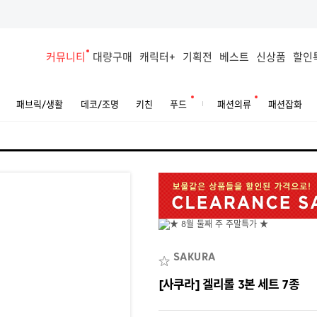
커뮤니티
대량구매
캐릭터+
기획전
베스트
신상품
할인
패브릭/생활
데코/조명
키친
푸드
패션의류
패션잡화
SAKURA
[사쿠라] 겔리롤 3본 세트 7종