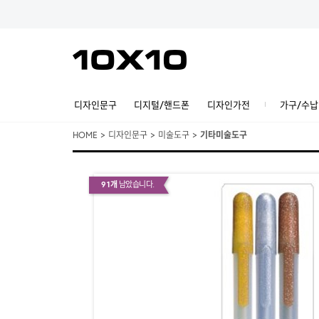
디자인문구
디지털/핸드폰
디자인가전
가구/수납
HOME
>
디자인문구
>
미술도구
>
기타미술도구
91개
남았습니다.