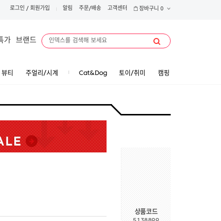
로그인
/
회원가입
알림
주문/배송
고객센터
장바구니
0
특가
브랜드
뷰티
주얼리/시계
Cat&Dog
토이/취미
캠핑
상품코드
5138899