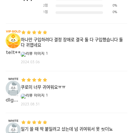
2점
0%
1점
0%
하나만 구입하려다 결정 장애로 결국 둘 다 구입했습니다 둘
다 귀엽네요
telt**
2024.03.06
쿠로미 너무 귀여워요ㅠㅠ
dlgml**
2023.08.31
일기 쓸 때 딱 붙일려고 샀는데 넘 귀여워서 못 썻더뇨