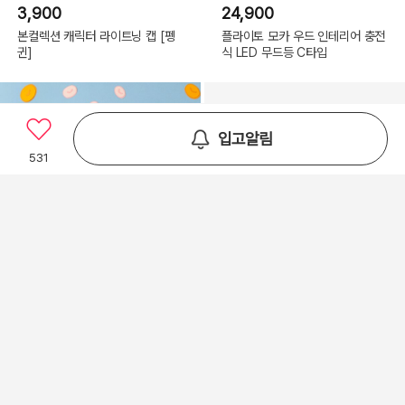
3,900
24,900
본컬렉션 캐릭터 라이트닝 캡 [펭
플라이토 모카 우드 인테리어 충전
귄]
식 LED 무드등 C타입
입고알림
531
35%
11,000
3,000
벨리 곰 봉제 인형 30cm
날짜 생일 편지지 세트