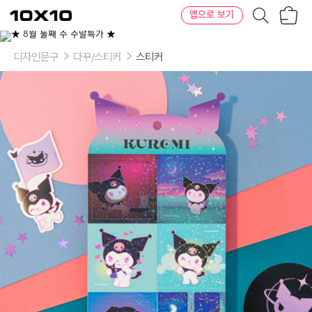
장
텐
앱으로 보기
바
바
구
이
니
텐
디자인문구
다꾸/스티커
스티커