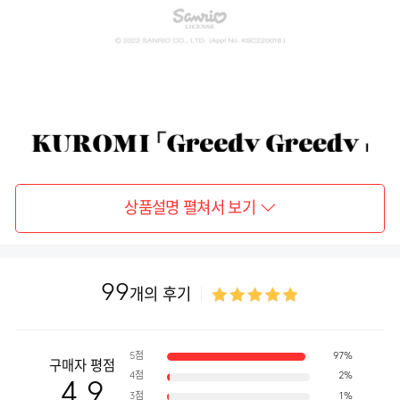
상품설명 펼쳐서 보기
99
개의 후기
5점
97%
구매자 평점
4점
2%
4.9
3점
1%