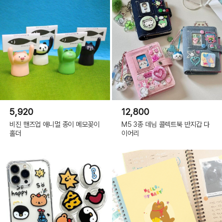
5,920
12,800
비진 핸즈업 애니멀 종이 메모꽂이
M5 3종 데님 콜렉트북 반지갑 다
홀더
이어리