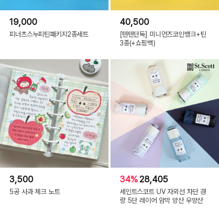
19,000
40,500
피너츠스누피틴패키지2종세트
[텐텐단독] 미니언즈코인뱅크+틴
3종(+쇼핑백)
3,500
34%
28,405
5공 사과 체크 노트
세인트스코트 UV 자외선 차단 경
량 5단 레이어 암막 양산 우양산