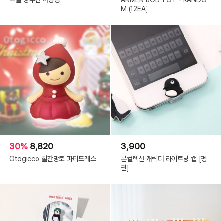
M (12EA)
30%
8,820
3,900
Otogicco 빨간망토 파티드레스
본컬렉션 캐릭터 라이트닝 캡 [펭
귄]