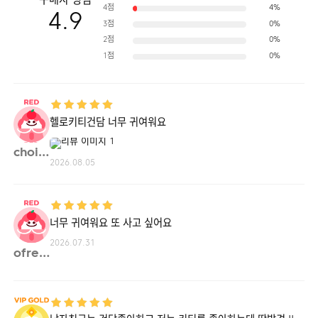
구매자 평점
4점
4%
4.9
3점
0%
2점
0%
1점
0%
헬로키티건담 너무 귀여워요
chois**
2026.08.05
너무 귀여워요 또 사고 싶어요
2026.07.31
ofree**