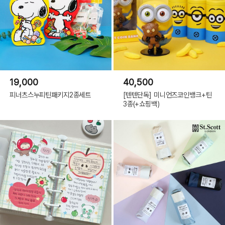
19,000
40,500
피너츠스누피틴패키지2종세트
[텐텐단독] 미니언즈코인뱅크+틴
3종(+쇼핑백)