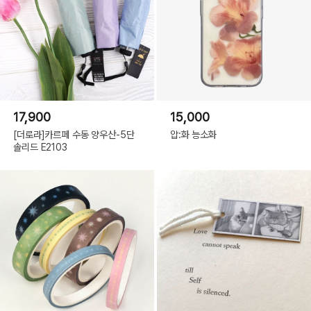
17,900
15,000
[더로라]카르페 수동 양우산-5단
압:화 능소화
솔리드 E2103