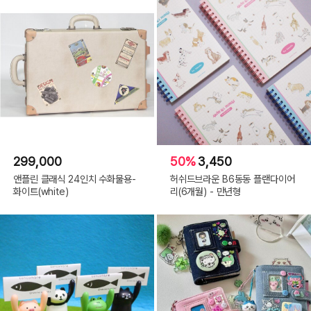
299,000
50%
3,450
앤플린 클래식 24인치 수화물용-
허쉬드브라운 B6동동 플랜다이어
화이트(white)
리(6개월) - 만년형