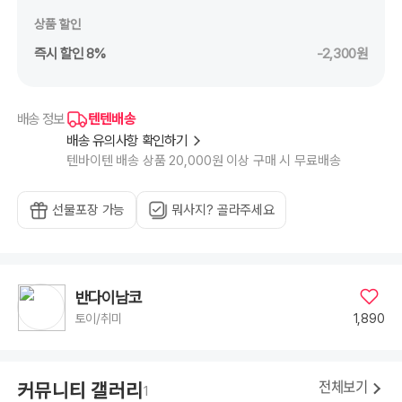
상품 할인
즉시 할인 8%
-2,300원
텐텐배송
배송 정보
배송 유의사항 확인하기
텐바이텐 배송 상품 20,000원 이상 구매 시 무료배송
선물포장 가능
뭐사지? 골라주세요
반다이남코
1,890
토이/취미
키티 조립을해야하는데..
커뮤니티 갤러리
5
3
전체보기
1