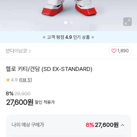
지금
8%
할인 중 🔥
반다이남코
1,890
헬로 키티/건담 (SD EX-STANDARD)
4.9
리뷰 51
8%
29,900
27,600원
할인 적용가
8%
27,600원
나의 예상 구매가