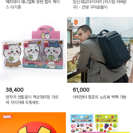
해피데이 애니멀톡 방탄 젤리 케이
임신 태교다이어리 (커스텀 커버문
스 다기종
구) - 안녕 구미곰돌이
38,400
61,000
먼작귀 연필꽂이 책상정리함 가르
아틱헌터 컴포트 노트북 백팩 가방
마 치이카와 6개세트