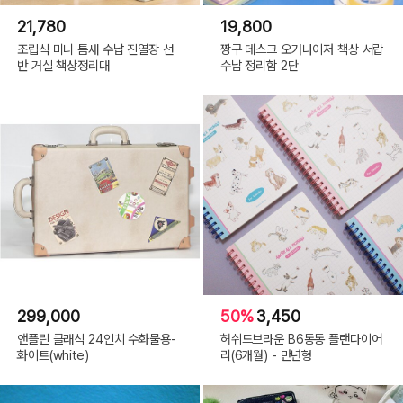
21,780
19,800
조립식 미니 틈새 수납 진열장 선
짱구 데스크 오거나이저 책상 서랍
반 거실 책상정리대
수납 정리함 2단
299,000
50%
3,450
앤플린 클래식 24인치 수화물용-
허쉬드브라운 B6동동 플랜다이어
화이트(white)
리(6개월) - 만년형