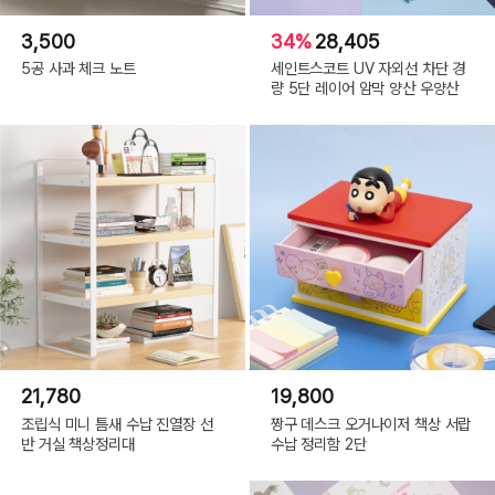
3,500
34%
28,405
5공 사과 체크 노트
세인트스코트 UV 자외선 차단 경
량 5단 레이어 암막 양산 우양산
21,780
19,800
조립식 미니 틈새 수납 진열장 선
짱구 데스크 오거나이저 책상 서랍
반 거실 책상정리대
수납 정리함 2단