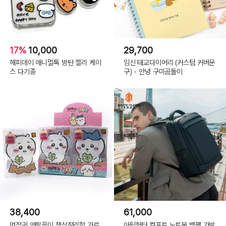
17%
10,000
29,700
해피데이 애니멀톡 방탄 젤리 케이
임신 태교다이어리 (커스텀 커버문
스 다기종
구) - 안녕 구미곰돌이
38,400
61,000
먼작귀 연필꽂이 책상정리함 가르
아틱헌터 컴포트 노트북 백팩 가방