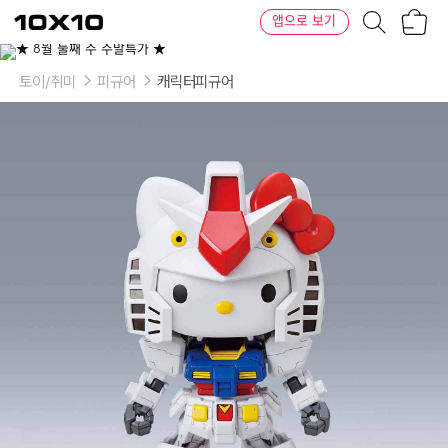
장
텐
앱으로 보기
바
바
구
이
니
텐
토이/취미
피규어
캐릭터피규어