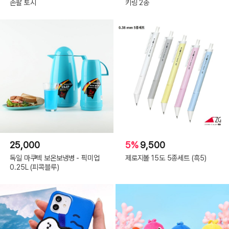
손팔 토시
키링 2종
25,000
5%
9,500
독일 마쿠텍 보온보냉병 - 픽미업
제로지볼 15도 5종세트 (흑5)
0.25L (피콕블루)