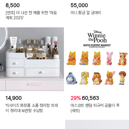
8,500
55,000
[연초] 더 나은 한 해를 위한 '마음
미니 황금 말 금마리
계획 2025'
14,900
29%
60,563
빅사이즈 화장품 소품 정리함 트레
마스코트 랜덤 피규어 곰돌이 푸
이 정리대 보관함 수납함
(세트)