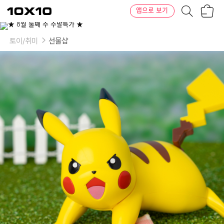
장
텐
앱으로 보기
바
바
구
이
니
텐
토이/취미
선물샵