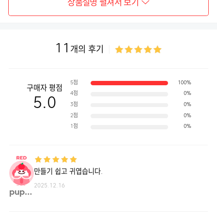
상품설명 펼쳐서 보기
11
개의 후기
5점
100%
구매자 평점
4점
0%
5.0
3점
0%
2점
0%
1점
0%
만들기 쉽고 귀엽습니다.
2025.12.16
pupu9**