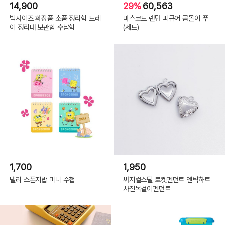
14,900
29%
60,563
빅사이즈 화장품 소품 정리함 트레
마스코트 랜덤 피규어 곰돌이 푸
이 정리대 보관함 수납함
(세트)
1,700
1,950
델리 스폰지밥 미니 수첩
써지컬스틸 로켓펜던트 엔틱하트
사진목걸이펜던트