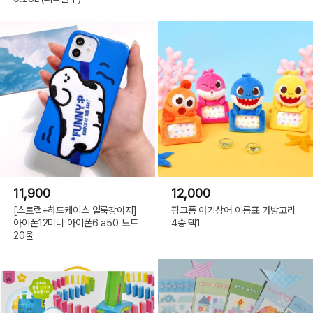
11,900
12,000
[스트랩+하드케이스 얼룩강아지]
핑크퐁 아기상어 이름표 가방고리
아이폰12미니 아이폰6 a50 노트
4종 택1
20울