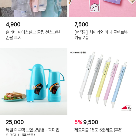
4,900
7,500
솔라비 아이스실크 쿨링 선스크린
[먼작귀] 치이카와 미니 콜렉트북
손팔 토시
키링 2종
25,000
5%
9,500
독일 마쿠텍 보온보냉병 - 픽미업
제로지볼 15도 5종세트 (흑5)
0.25L (피콕블루)