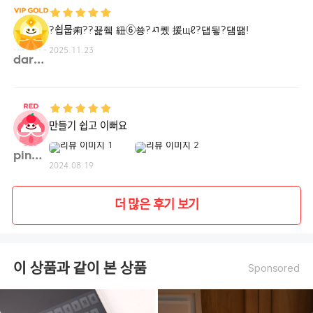
?쇱뭅痢??꾩쥌 紐⑥쑝?ㅺ퀬 援щℓ?덉뒿?덈떎!
2025.11.23
daram**
만들기 쉽고 이뻐요
pinek**
2024.08.19
더 많은 후기 보기
이 상품과 같이 본 상품
Sponsored