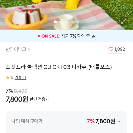
⭐️ 고객 평점
5
인기 상품 ⭐️
반다이남코
1,892
포켓프라 콜렉션 QUICK!! 03 피카츄 (배틀포즈)
5
리뷰 11
7%
8,400
7,800원
할인 적용가
7%
7,800원
나의 예상 구매가