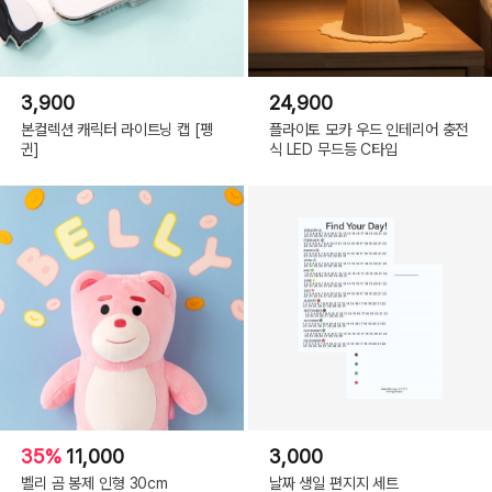
3,900
24,900
본컬렉션 캐릭터 라이트닝 캡 [펭
플라이토 모카 우드 인테리어 충전
귄]
식 LED 무드등 C타입
35%
11,000
3,000
벨리 곰 봉제 인형 30cm
날짜 생일 편지지 세트