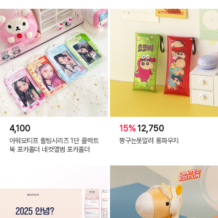
4,100
15%
12,750
아워모티프 퀼팅시리즈 1단 콜렉트
짱구는못말려 롱파우치
북 포카홀더 네컷앨범 포카홀더