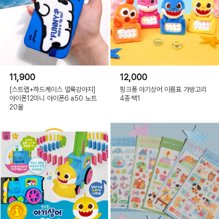
11,900
12,000
[스트랩+하드케이스 얼룩강아지]
핑크퐁 아기상어 이름표 가방고리
아이폰12미니 아이폰6 a50 노트
4종 택1
20울