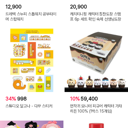
12,900
20,900
드레텍 스누피 스톱워치 공부타이
캐치티니핑 캐릭터 칭찬도장 스탬
머 스탑워치
프 6p 세트 확인 숙제 선생님도장
34%
998
10%
59,400
스튜디오 달고나 - 다꾸 스티커
먼작귀 모니터 피규어 캐릭터 가챠
히든 100% (1박스 15개입)