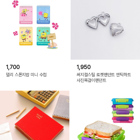
1,700
1,950
델리 스폰지밥 미니 수첩
써지컬스틸 로켓펜던트 엔틱하트
사진목걸이펜던트