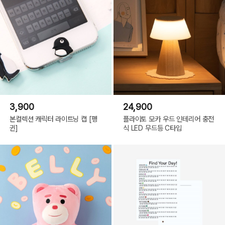
3,900
24,900
본컬렉션 캐릭터 라이트닝 캡 [펭
플라이토 모카 우드 인테리어 충전
귄]
식 LED 무드등 C타입