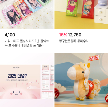
4,100
15%
12,750
아워모티프 퀼팅시리즈 1단 콜렉트
짱구는못말려 롱파우치
북 포카홀더 네컷앨범 포카홀더