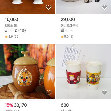
16,000
29,000
일오삼칠
윤니도예공방
굽 머그컵 (4종)
팬더머그
4.9
(66)
5.0
(2)
15%
30,170
600