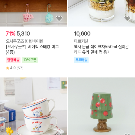
71%
5,310
10,600
오사무굿즈 X 텐바이텐
미르키친
[오사무굿즈] 베이직 스태킹 머그
헥사 눈금 쉐이크자550ml 실리콘
(4종)
리드 유리 밀폐 컵 용기
텐텐배송
10%쿠폰
무료배송
4.9
(57)