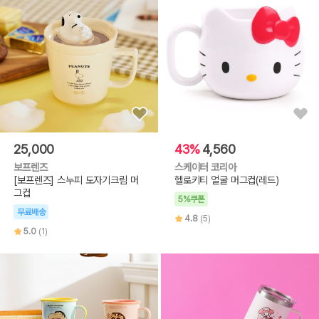
25,000
43%
4,560
보프렌즈
스케이터 코리아
[보프렌즈] 스누피 도자기크림 머
헬로키티 얼굴 머그컵(레드)
그컵
5%쿠폰
무료배송
4.8
(5)
5.0
(1)