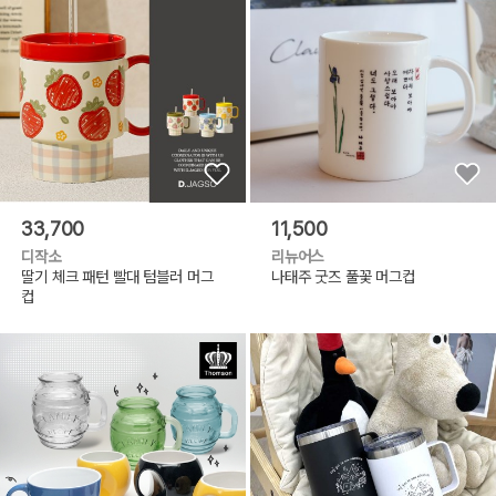
33,700
11,500
디작소
리뉴어스
딸기 체크 패턴 빨대 텀블러 머그
나태주 굿즈 풀꽃 머그컵
컵