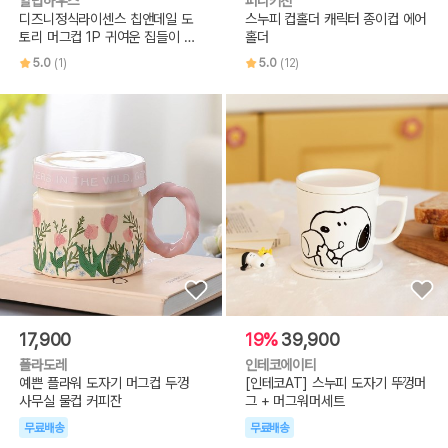
알럽하우스
퍼니키친
디즈니정식라이센스 칩앤데일 도
스누피 컵홀더 캐릭터 종이컵 에어
토리 머그컵 1P 귀여운 집들이 친
홀더
구
5.0
(1)
5.0
(12)
17,900
19%
39,900
폴라도레
인테코에이티
예쁜 플라워 도자기 머그컵 두껑
[인테코AT] 스누피 도자기 뚜껑머
사무실 물컵 커피잔
그 + 머그워머세트
무료배송
무료배송