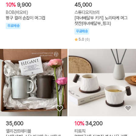
10%
9,900
45,000
BOB(비오비)
스튜디오지브리
짱구 컬러 손잡이 머그컵
[마녀배달부 키키] 노리타케 머그
찻잔(마녀배달부_핑크)
무료배송
무료배송
5.0
(6)
35,600
10%
34,200
앨리건트테이블
티로직