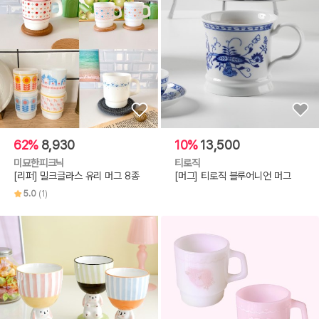
62%
8,930
10%
13,500
미묘한피크닉
티로직
[리퍼] 밀크글라스 유리 머그 8종
[머그] 티로직 블루어니언 머그
5.0
(1)