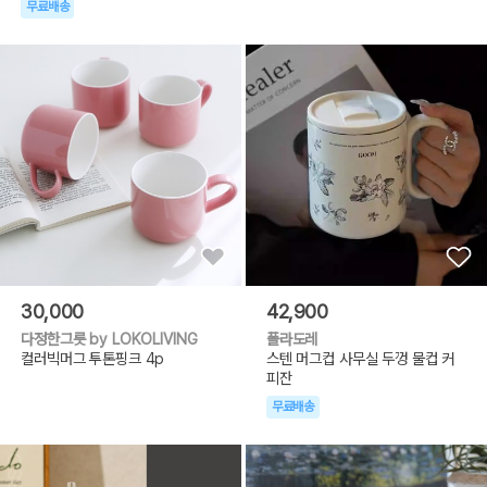
무료배송
30,000
42,900
다정한그릇 by LOKOLIVING
폴라도레
컬러빅머그 투톤핑크 4p
스텐 머그컵 사무실 두껑 물컵 커
피잔
무료배송