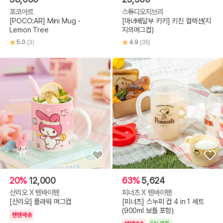
포코아르
스튜디오지브리
[POCO:AR] Mini Mug -
[마녀배달부 키키] 키친 컬렉션(지
Lemon Tree
지의머그컵)
5.0
(3)
4.9
(35)
20%
12,000
63%
5,624
산리오 X 텐바이텐
피너츠 X 텐바이텐
[산리오] 플라워 머그컵
[피너츠] 스누피 컵 4 in 1 세트
(900ml 보틀 포함)
텐텐배송