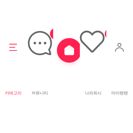
22%
24,900
61%
10,900
한스지몰
아이마이홈
스누피 밀짚 모자 머그컵
모애 내이름 맞춤 레트로 맞춤 머
그컵 제작 모음
무료배송
4.8
(65)
카테고리
커뮤니티
나의위시
마이텐텐