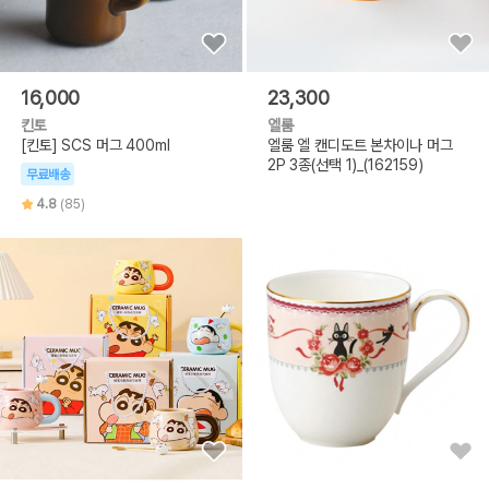
16,000
23,300
킨토
엘룸
[킨토] SCS 머그 400ml
엘룸 엘 캔디도트 본차이나 머그
2P 3종(선택 1)_(162159)
무료배송
4.8
(85)