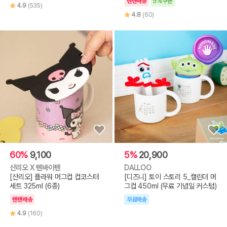
텐텐배송
5%쿠폰
4.9
(535)
4.8
(60)
60%
9,100
5%
20,900
산리오 X 텐바이텐
DALLOO
[산리오] 플라워 머그컵 컵코스터
[디즈니] 토이 스토리 5_캘린더 머
세트 325ml (6종)
그컵 450ml (무료 기념일 커스텀)
텐텐배송
무료배송
4.9
(160)