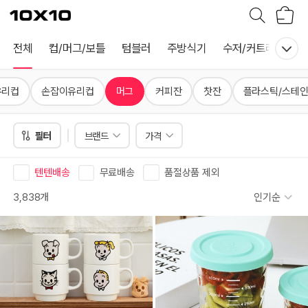
장
텐
바
바
구
이
니
텐
전체
컵/머그/보틀
텀블러
주방식기
수저/커트러리
유리컵
손잡이유리컵
머그
커피잔
찻잔
플라스틱/스테인
필터
브랜드
가격
텐텐배송
무료배송
품절상품 제외
3,838개
인기순