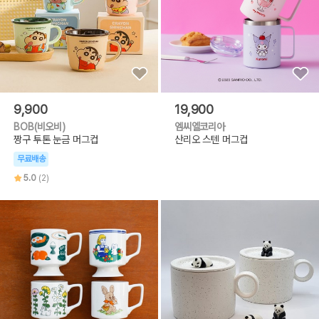
9,900
19,900
BOB(비오비)
엠씨엘코리아
짱구 투톤 눈금 머그컵
산리오 스텐 머그컵
무료배송
5.0
(2)