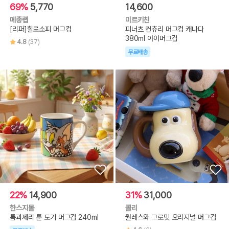
69%
5,770
14,600
메종랩
미르키친
[리퍼]힐로소피 머그컵
피너츠 컨츄리 머그컵 캐나다
380ml 아이머그컵
4.8
(37)
무료배송
22%
14,900
31%
31,000
한스지몰
콜리
톰과제리 툰 도기 머그컵 240ml
월레스와 그로밋 오리지널 머그컵