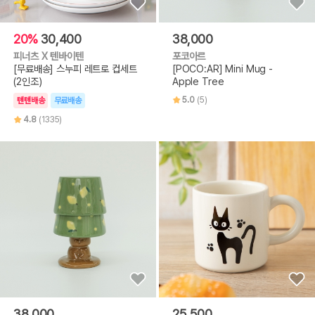
20%
30,400
38,000
피너츠 X 텐바이텐
포코아르
[무료배송] 스누피 레트로 컵세트
[POCO:AR] Mini Mug -
(2인조)
Apple Tree
5.0
(5)
텐텐배송
무료배송
4.8
(1335)
38,000
25,500