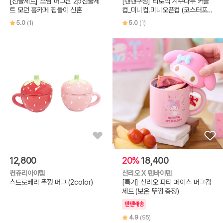
[선물세트] 소담 머그잔 2p선물세
[텐텐구성] 티로직 계수나무 커플
트 모던 홈카페 집들이 신혼
컵_미니컵.미니오픈컵 (코스터포
함)
5.0
(1)
5.0
(1)
12,800
20%
18,400
컨츄리아이템
산리오 X 텐바이텐
스트로베리 뚜껑 머그 (2color)
[특가] 산리오 파티 페이스 머그컵
세트 (보온 뚜껑 증정)
텐텐배송
4.9
(95)