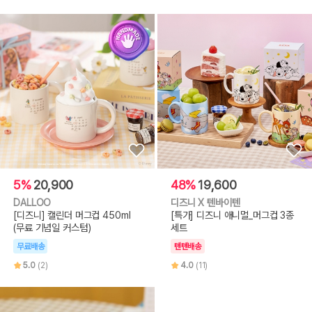
5%
20,900
48%
19,600
DALLOO
디즈니 X 텐바이텐
[디즈니] 캘린더 머그컵 450ml
[특가] 디즈니 애니멀_머그컵 3종
(무료 기념일 커스텀)
세트
무료배송
텐텐배송
5.0
(2)
4.0
(11)