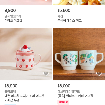
9,900
15,800
엠씨엘코리아
캐샵
산리오 머그컵
춘식이 페이스 머그
18,900
18,000
폴라도레
에브리데이위켄드
예쁜 머그컵 도자기 카페 머그잔
[몽잉] 일러스트 카페 머그컵
커피잔 두껑
텐텐배송