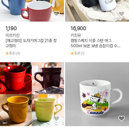
1,190
16,900
미르키친
키친유
[재고정리] 도자기머그컵 21종 창
캠핑스케치 이중 스텐 머그
고정리
500ml 보온 보냉 손잡이컵 수능
학생
5.0
(4)
5.0
(1)