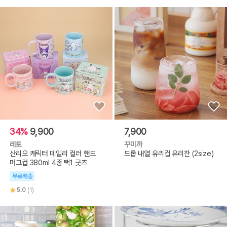
34%
9,900
7,900
레토
꾸미까
산리오 캐릭터 데일리 컬러 핸드
드롭 내열 유리컵 유리잔 (2size)
머그컵 380ml 4종 택1 굿즈
무료배송
5.0
(1)