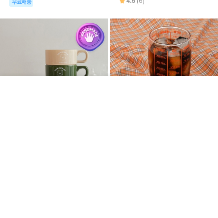
4.6
(6)
무료배송
5%
21,000
20%
9,900
DALLOO
로메이키친
[디즈니] 위니더푸 스택 머그컵 (2
유닛 계량컵 디자인 유리잔 컵
종)
580ml_(1591897)
4.0
(3)
무료배송