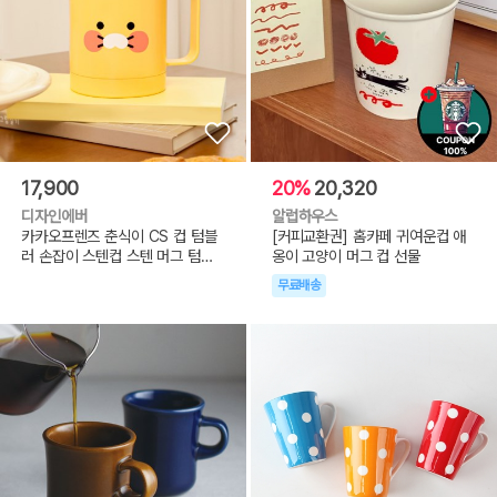
17,900
20%
20,320
디자인에버
알럽하우스
카카오프렌즈 춘식이 CS 컵 텀블
[커피교환권] 홈카페 귀여운컵 애
러 손잡이 스텐컵 스텐 머그 텀블
옹이 고양이 머그 컵 선물
러
무료배송