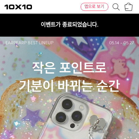
장
텐
앱으로 보기
바
바
구
이
니
텐
이벤트가 종료되었습니다.