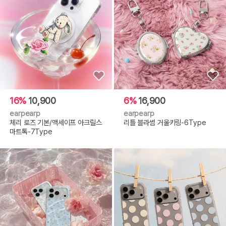
16%
10,900
6%
16,900
earpearp
earpearp
체리 로즈 기본/맥세이프 아크릴스
리틀 블라썸 거울키링-6Type
마트톡-7Type