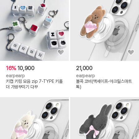
16%
10,900
21,000
earpearp
earpearp
키캡 키링 모음 zip 7-TYPE 키홀
볼콕 코비(맥세이프-아크릴스마트
더 가방꾸미기 다꾸
톡)