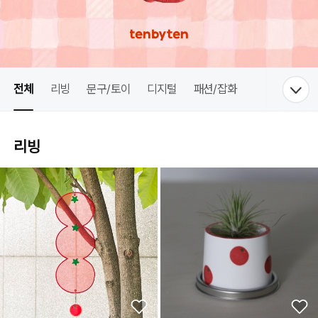
전체
리빙
문구/토이
디지털
패션/잡화
리빙