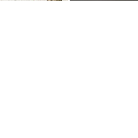
20%
17,600
36,500
MHOM
MHGPOT
토마토 노방 모빌
[식물포함]무화과팟 방울토마토 화
분
텐텐배송
무료배송
5.0
(2)
5.0
(1)
5%
6,460
14%
24,900