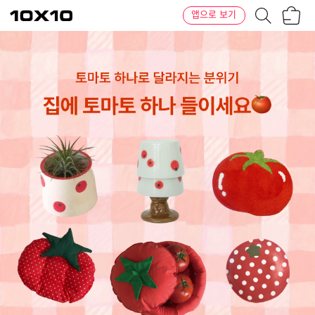
장
텐
앱으로 보기
바
바
구
이
니
텐