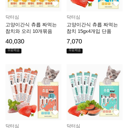
닥터심
닥터심
고양이간식 츄릅 짜먹는
고양이간식 츄릅 짜먹는
참치와 오리 10개묶음
참치 15gx4개입 단품
40,030
7,070
무료배송
무료배송
닥터심
닥터심