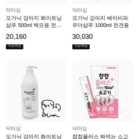
닥터심
닥터심
오가닉 강아지 화이트닝
오가닉 강아지 베이비파
샴푸 500ml 백모용 전견
우더샴푸 1000ml 전견용
용
20,160
30,030
무료배송
무료배송
닥터심
닥터심
오가닉 강아지 화이트닝
찹찹플러스 짜먹는 소고