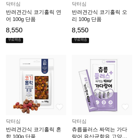
닥터심
닥터심
반려견간식 코기홀릭 연
반려견간식 코기홀릭 오
어 100g 단품
리 100g 단품
8,550
8,550
무료배송
무료배송
닥터심
닥터심
반려견간식 코기홀릭 혼
츄릅플러스 짜먹는 가다
합 100g 단품
랑어 유산균함유 고양이