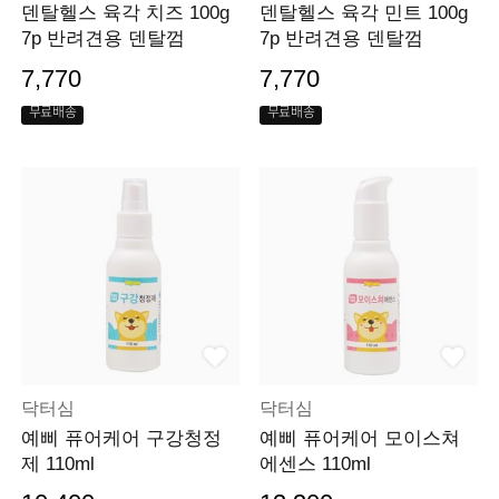
덴탈헬스 육각 치즈 100g
덴탈헬스 육각 민트 100g
7p 반려견용 덴탈껌
7p 반려견용 덴탈껌
7,770
7,770
무료배송
무료배송
닥터심
닥터심
예삐 퓨어케어 구강청정
예삐 퓨어케어 모이스쳐
제 110ml
에센스 110ml