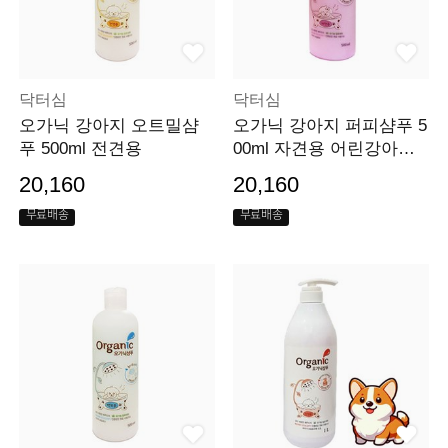
닥터심
닥터심
오가닉 강아지 오트밀샴
오가닉 강아지 퍼피샴푸 5
푸 500ml 전견용
00ml 자견용 어린강아지
용
20,160
20,160
무료배송
무료배송