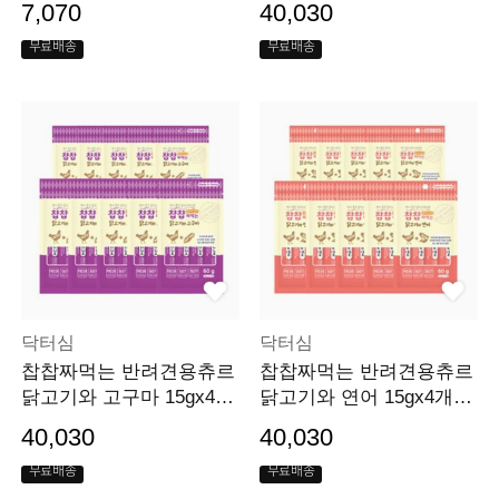
7,070
40,030
무료배송
무료배송
닥터심
닥터심
찹찹짜먹는 반려견용츄르
찹찹짜먹는 반려견용츄르
닭고기와 고구마 15gx4개
닭고기와 연어 15gx4개입
입 10개묶음
10개묶음
40,030
40,030
무료배송
무료배송