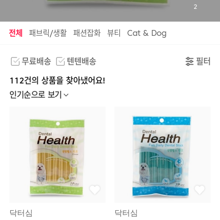
2
전체
패브릭/생활
패션잡화
뷰티
Cat & Dog
무료배송
텐텐배송
필터
112건의 상품을 찾아냈어요!
인기순으로 보기
닥터심
닥터심