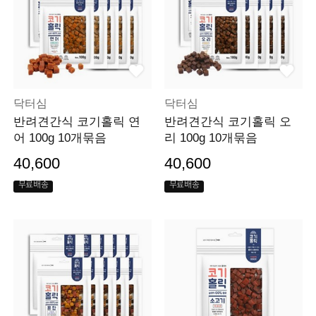
닥터심
닥터심
반려견간식 코기홀릭 연
반려견간식 코기홀릭 오
어 100g 10개묶음
리 100g 10개묶음
40,600
40,600
무료배송
무료배송