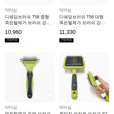
닥터심
닥터심
디쉐딩브러쉬 T58 중형
디쉐딩브러쉬 T58 대형
죽은털제거 브러쉬 강아
죽은털제거 브러쉬 강아
지빗
지빗
10,960
11,330
무료배송
무료배송
닥터심
닥터심
엉킨털제거 듀얼 브러쉬
원터치 슬리커 브러쉬 S7