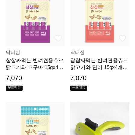
닥터심
닥터심
찹찹짜먹는 반려견용츄르
찹찹짜먹는 반려견용츄르
닭고기와 고구마 15gx4개
닭고기와 연어 15gx4개입
입 단품
단품
7,070
7,070
무료배송
무료배송