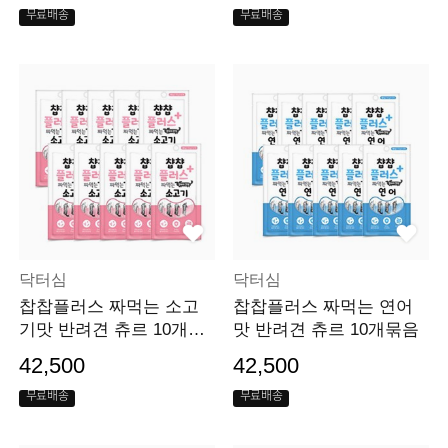
무료배송
무료배송
닥터심
닥터심
찹찹플러스 짜먹는 소고
찹찹플러스 짜먹는 연어
기맛 반려견 츄르 10개묶
맛 반려견 츄르 10개묶음
음
42,500
42,500
무료배송
무료배송