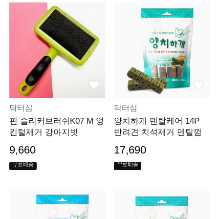
닥터심
닥터심
핀 슬리커브러쉬K07 M 엉
양치하개 덴탈케어 14P
킨털제거 강아지빗
반려견 치석제거 덴탈껌
9,660
17,690
무료배송
무료배송