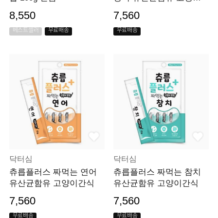
간식
8,550
7,560
베스트셀러
무료배송
무료배송
닥터심
닥터심
츄릅플러스 짜먹는 연어
츄릅플러스 짜먹는 참치
유산균함유 고양이간식
유산균함유 고양이간식
7,560
7,560
무료배송
무료배송