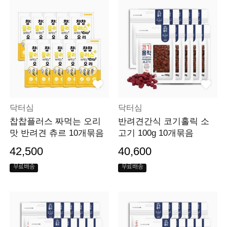
닥터심
닥터심
찹찹플러스 짜먹는 오리
반려견간식 코기홀릭 소
맛 반려견 츄르 10개묶음
고기 100g 10개묶음
42,500
40,600
무료배송
무료배송