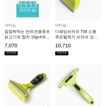
닥터심
닥터심
찹찹짜먹는 반려견용츄르
디쉐딩브러쉬 T58 소형
닭고기와 참치 15gx4개입
죽은털제거 브러쉬 강아
단품
지빗
7,070
10,710
무료배송
무료배송