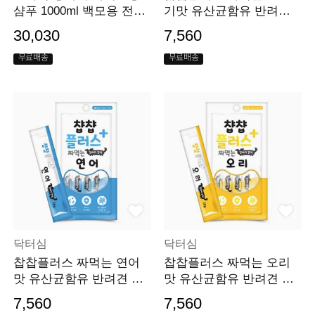
샴푸 1000ml 백모용 전견
기맛 유산균함유 반려견
용
츄르
30,030
7,560
무료배송
무료배송
닥터심
닥터심
찹찹플러스 짜먹는 연어
찹찹플러스 짜먹는 오리
맛 유산균함유 반려견 츄
맛 유산균함유 반려견 츄
르
르
7,560
7,560