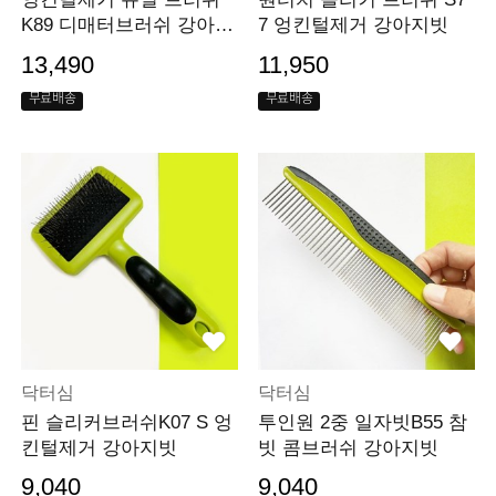
K89 디매터브러쉬 강아지
7 엉킨털제거 강아지빗
빗
13,490
11,950
무료배송
무료배송
닥터심
닥터심
핀 슬리커브러쉬K07 S 엉
투인원 2중 일자빗B55 참
킨털제거 강아지빗
빗 콤브러쉬 강아지빗
9,040
9,040