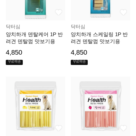
닥터심
닥터심
양치하개 덴탈케어 1P 반
양치하개 스케일링 1P 반
려견 덴탈껌 맛보기용
려견 덴탈껌 맛보기용
4,850
4,850
무료배송
무료배송