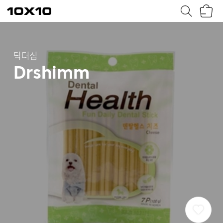
장
텐
바
바
구
이
니
텐
닥터심
Drshimm