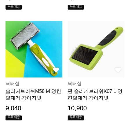
무료배송
무료배송
닥터심
닥터심
슬리커브러쉬M58 M 엉킨
핀 슬리커브러쉬K07 L 엉
털제거 강아지빗
킨털제거 강아지빗
9,040
10,900
무료배송
무료배송