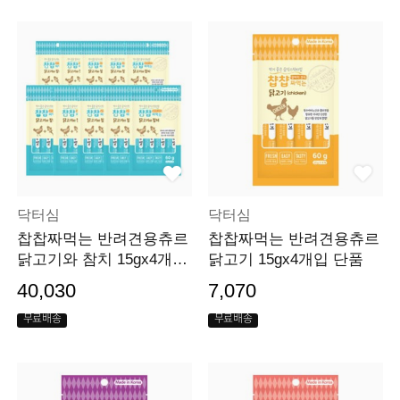
닥터심
닥터심
찹찹짜먹는 반려견용츄르
찹찹짜먹는 반려견용츄르
닭고기와 참치 15gx4개입
닭고기 15gx4개입 단품
10개묶음
40,030
7,070
무료배송
무료배송