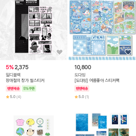
5%
2,375
10,800
밀디블랙
도다밍
장마철의 창가 씰스티커
[도다밍] 여름좋아 스티커팩
텐텐배송
5%쿠폰
텐텐배송
5.0
(4)
5.0
(1)