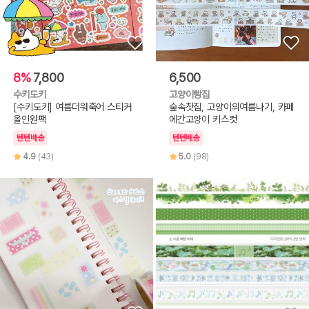
8%
7,800
6,500
수키도키
고양이빵집
[수키도키] 여름더워죽어 스티커
숲속찻집, 고양이의여름나기, 카페
올인원팩
에간고양이 키스컷
텐텐배송
텐텐배송
4.9
(43)
5.0
(98)