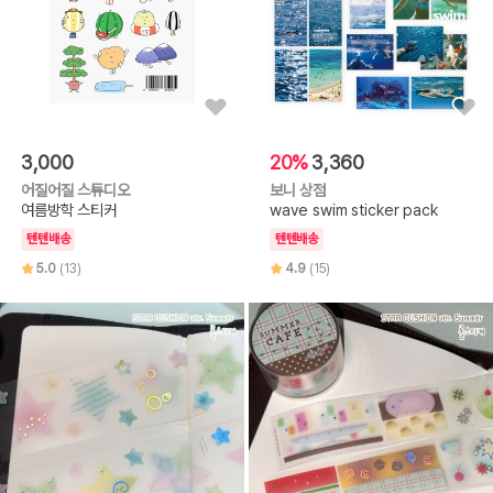
3,000
20%
3,360
어질어질 스튜디오
보니 상점
여름방학 스티커
wave swim sticker pack
텐텐배송
텐텐배송
5.0
(13)
4.9
(15)