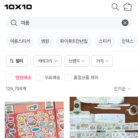
장
텐
바
바
구
이
니
텐
여름스티커
병원
파이롯트만년필
스티커
인덱스
필터
카테고리
브랜드
가격
텐텐배송
무료배송
품절상품 제외
129,798개
인기순