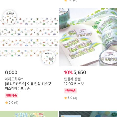
5.0
(8)
6,000
10%
5,850
레리오하우스
민들레 상점
[레리오하우스] 여름 일상 키스컷
12:00 키스컷
마스킹테이프 2종
텐텐배송
텐텐배송
5.0
(3)
5.0
(9)