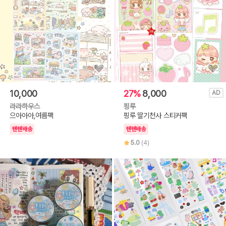
10,000
27%
8,000
AD
라라하우스
핑루
으아아아,여름팩
핑루 딸기천사 스티커팩
텐텐배송
텐텐배송
5.0
(4)