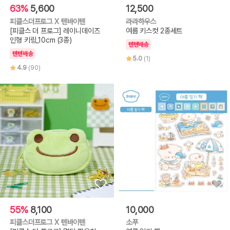
63%
5,600
12,500
피클스더프로그 X 텐바이텐
라라하우스
[피클스 더 프로그] 레이니데이즈
여름 키스컷 2종세트
인형 키링_10cm (3종)
텐텐배송
텐텐배송
5.0
(1)
4.9
(90)
55%
8,100
10,000
피클스더프로그 X 텐바이텐
소푸