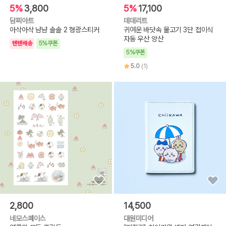
5%
3,800
5%
17,100
담찌아트
데데리트
아삭아삭 냠냠 솔솔 2 형광스티커
귀여운 바닷속 물고기 3단 접이식
자동 우산 양산
텐텐배송
5%쿠폰
5%쿠폰
5.0
(1)
2,800
14,500
네모스페이스
대원미디어