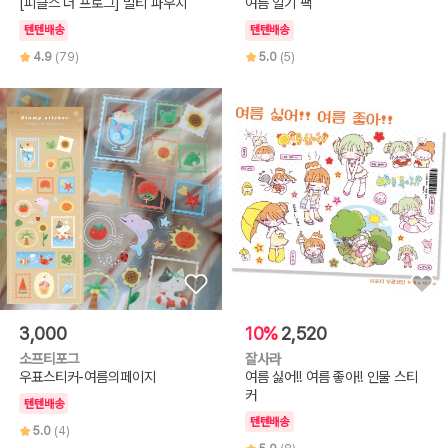
[피클스 더 프로그] 멀티 파우치
여름 일기 팩
텐텐배송
텐텐배송
4.9
(79)
5.0
(5)
3,000
10%
2,520
소프티포그
잘사라
우표스티커-여름의페이지
여름 싫어!! 여름 좋아!! 인물 스티
커
텐텐배송
텐텐배송
5.0
(4)