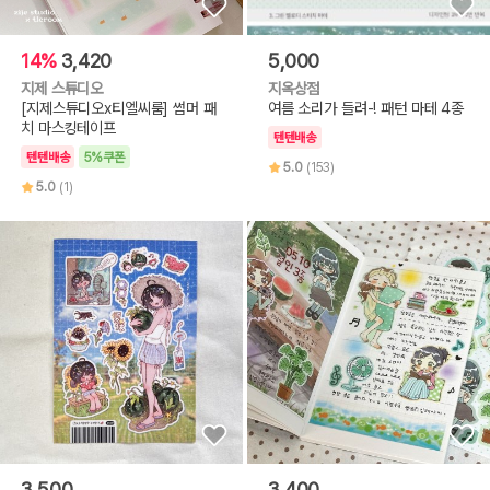
14%
3,420
5,000
지제 스튜디오
지옥상점
[지제스튜디오x티엘씨룸] 썸머 패
여름 소리가 들려-! 패턴 마테 4종
치 마스킹테이프
텐텐배송
텐텐배송
5%쿠폰
5.0
(153)
5.0
(1)
3,500
3,400