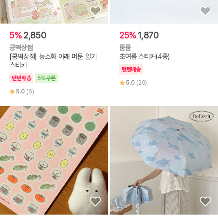
5%
2,850
25%
1,870
콩떡상점
룸룸
[콩떡상점] 능소화 아래 머문 일기
초여름 스티커(4종)
스티커
텐텐배송
텐텐배송
5%쿠폰
5.0
(20)
5.0
(6)