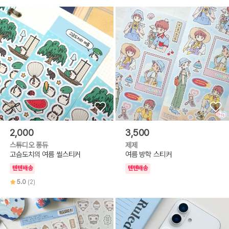
2,000
3,500
스튜디오 퐁듀
제제
고슴도치의 여름 씰스티커
여름 방학 스티커
텐텐배송
텐텐배송
5.0
(2)