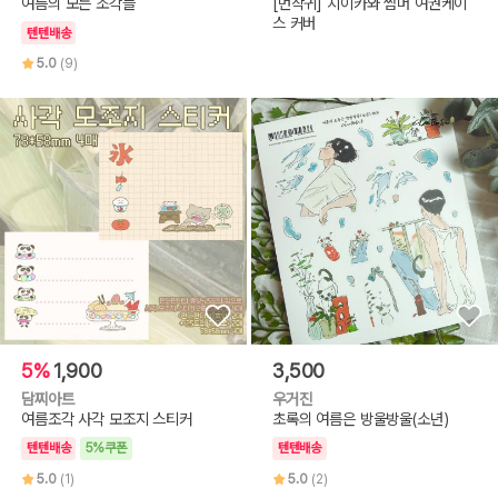
여름의 모든 조각들
[먼작귀] 치이카와 썸머 여권케이
스 커버
텐텐배송
5.0
(9)
5%
1,900
3,500
담찌아트
우거진
여름조각 사각 모조지 스티커
초록의 여름은 방울방울(소년)
텐텐배송
5%쿠폰
텐텐배송
5.0
(1)
5.0
(2)