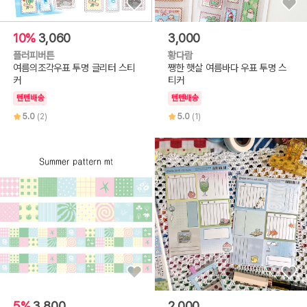
10%
3,060
3,000
플러피버튼
황다람
여름의조각우표 투명 글리터 스티
쨍한 햇살 여름바다 우표 투명 스
커
티커
텐텐배송
텐텐배송
5.0
(2)
5.0
(1)
5%
3,800
2,000