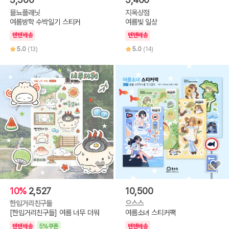
믈뇨플래닛
지옥상점
여름방학 수박일기 스티커
여름빛 일상
텐텐배송
텐텐배송
5.0
(13)
5.0
(14)
10%
2,527
10,500
한입거리친구들
으스스
[한입거리친구들] 여름 너무 더워
여름소녀 스티커팩
텐텐배송
5%쿠폰
텐텐배송