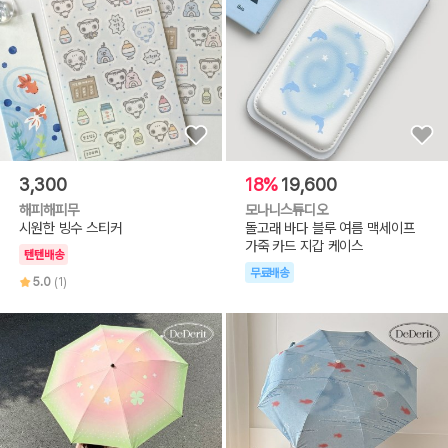
3,300
18%
19,600
해피해피무
모나니스튜디오
시원한 빙수 스티커
돌고래 바다 블루 여름 맥세이프
가죽 카드 지갑 케이스
텐텐배송
무료배송
5.0
(1)