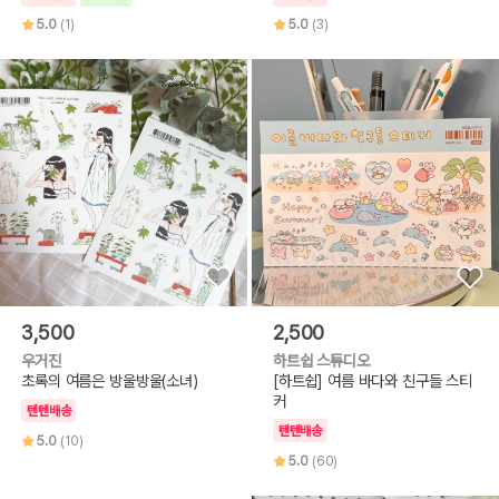
5.0
(1)
5.0
(3)
3,500
2,500
우거진
하트쉽 스튜디오
초록의 여름은 방울방울(소녀)
[하트쉽] 여름 바다와 친구들 스티
커
텐텐배송
텐텐배송
5.0
(10)
5.0
(60)