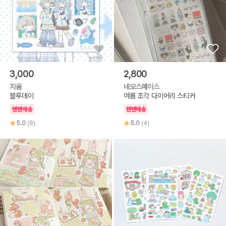
3,000
2,800
지윰
네모스페이스
블루데이
여름 조각 다이어리 스티커
텐텐배송
텐텐배송
5.0
(8)
5.0
(4)