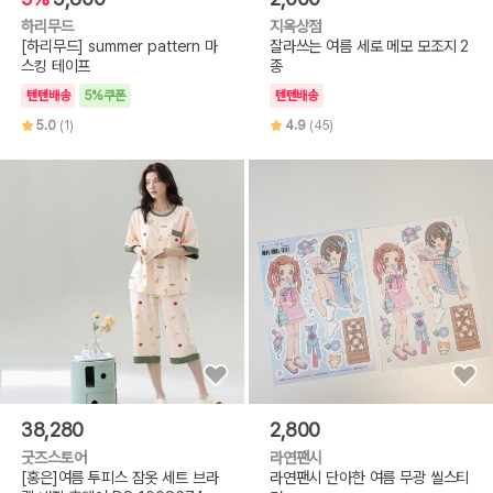
하리무드
지옥상점
[하리무드] summer pattern 마
잘라쓰는 여름 세로 메모 모조지 2
스킹 테이프
종
텐텐배송
5%쿠폰
텐텐배송
5.0
(1)
4.9
(45)
38,280
2,800
굿즈스토어
라연팬시
[홍은]여름 투피스 잠옷 세트 브라
라연팬시 단아한 여름 무광 씰스티