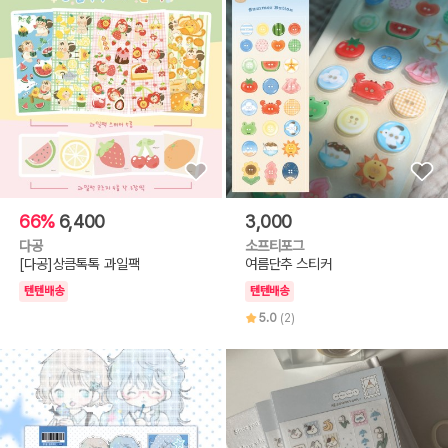
66%
6,400
3,000
다공
소프티포그
[다공]상큼톡톡 과일팩
여름단추 스티커
텐텐배송
텐텐배송
5.0
(2)