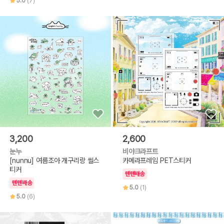
5.0
(7)
3,200
2,600
눈누
비야크라프트
[nunnu] 여름조아 개구리랑 씰스
카메라프레임 PET스티커
티커
텐텐배송
텐텐배송
5.0
(1)
5.0
(6)