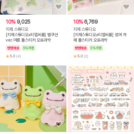
10%
9,025
10%
6,769
지제 스튜디오
지제 스튜디오
[지제스튜디오x티엘씨룸] 별쿠션
[지제스튜디오x티엘씨룸] 썸머 까
ver.여름 롤스티커 오로라박
페 롤스티커 오로라박
텐텐배송
5%쿠폰
텐텐배송
5%쿠폰
5.0
(4)
5.0
(2)