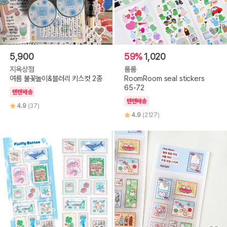
5,900
59%
1,020
지옥상점
룸룸
여름 불꽃놀이&블러리 키스컷 2종
RoomRoom seal stickers
65-72
텐텐배송
텐텐배송
4.9
(37)
4.9
(2127)