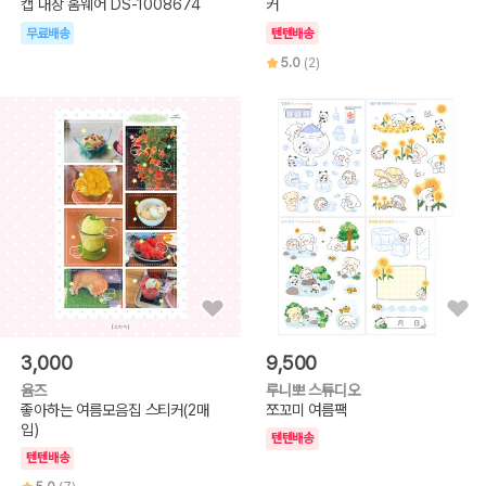
캡 내장 홈웨어 DS-1008674
커
무료배송
텐텐배송
5.0
(2)
3,000
9,500
윰즈
루니뽀 스튜디오
좋아하는 여름모음집 스티커(2매
쪼꼬미 여름팩
입)
텐텐배송
텐텐배송