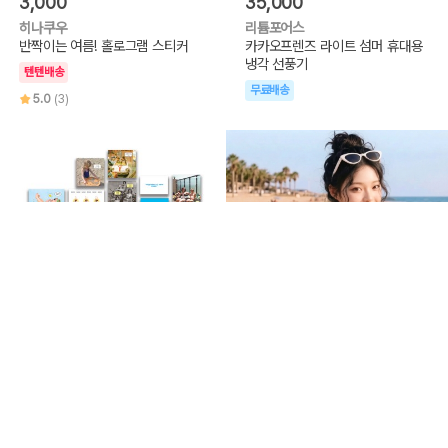
3,000
35,000
히나쿠우
리튬포어스
반짝이는 여름! 홀로그램 스티커
카카오프렌즈 라이트 섬머 휴대용
냉각 선풍기
텐텐배송
무료배송
5.0
(3)
6,100
29,900
도혀니
윙하우스
Summer Pack
[몬치치] 썸머 수영가방
텐텐배송
텐텐배송
무료배송