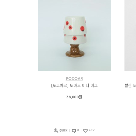
POCOAR
[포코아르] 토마토 미니 머그
빨간 
38,000원
0
289