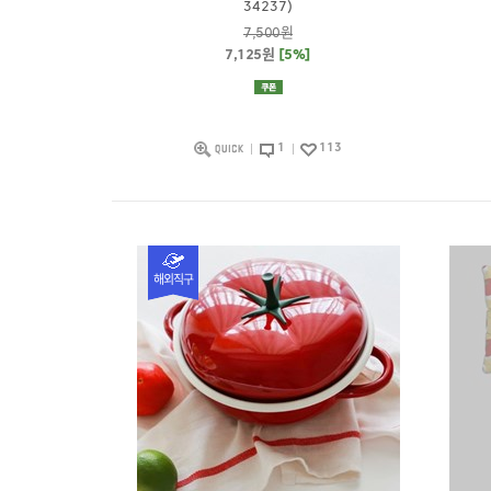
34237)
7,500원
7,125원
[5%]
1
113
해외직구