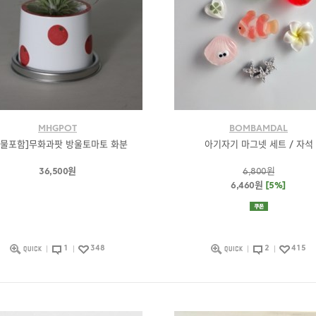
MHGPOT
BOMBAMDAL
식물포함]무화과팟 방울토마토 화분
아기자기 마그넷 세트 / 자석
36,500원
6,800원
6,460원
[5%]
1
348
2
415