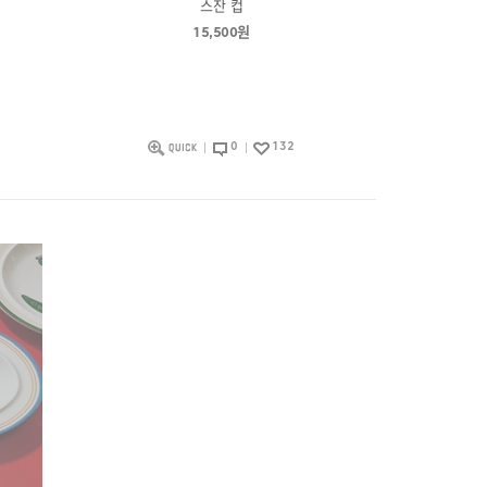
스잔 컵
15,500원
0
132