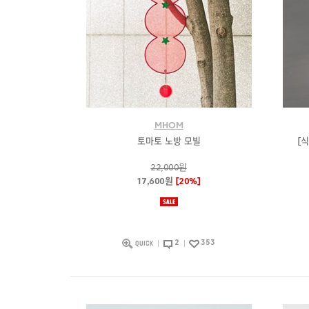
MHOM
토마토 노방 모빌
[
22,000원
17,600원
[20%]
2
353