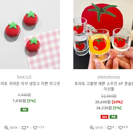
fore-LO
steambronz
토마토 귀여운 자석 냉장고 이쁜 마그넷
토마토 고블렛 예쁜 소주잔 6P 혼술
이선물
7,400원
32,000원
7,030원
[5%]
25,600원
[20%]
24,320원
[5%]
0
112
0
59