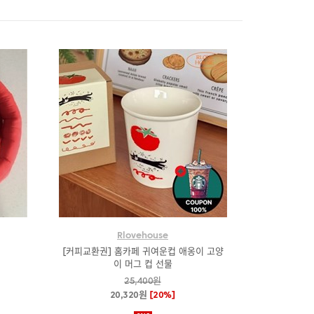
Rlovehouse
[커피교환권] 홈카페 귀여운컵 애옹이 고양
이 머그 컵 선물
25,400원
20,320원
[20%]