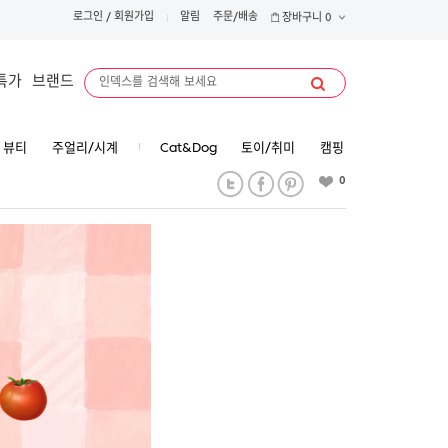
로그인
/
회원가입
알림
주문/배송
장바구니
0
특가
브랜드
뷰티
주얼리/시계
Cat&Dog
토이/취미
캠핑
0