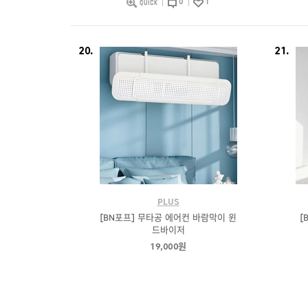
0
1
20.
21.
PLUS
[BN포프] 무타공 에어컨 바람막이 윈
[
드바이저
19,000원