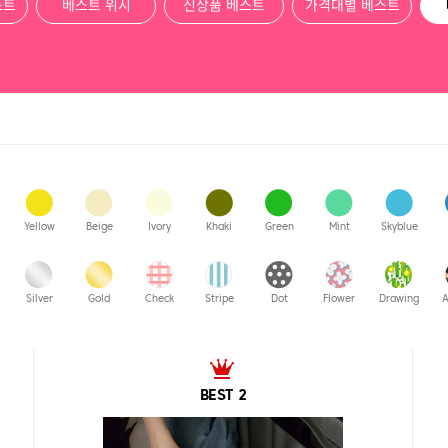
스트
베스트 위시
신상품 베스트
가격대별 베스트
Yellow
Beige
Ivory
Khaki
Green
Mint
Skyblue
Silver
Gold
Check
Stripe
Dot
Flower
Drawing
A
BEST 2