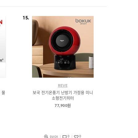
15.
REVE
 물
보국 전기온풍기 난방기 가정용 미니
소형전기히터
77,900원
0
0