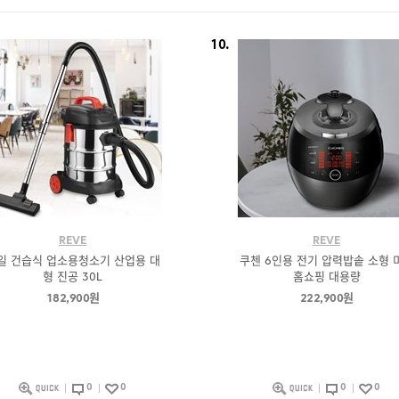
10.
REVE
REVE
일 건습식 업소용청소기 산업용 대
쿠첸 6인용 전기 압력밥솥 소형 
형 진공 30L
홈쇼핑 대용량
182,900원
222,900원
0
0
0
0