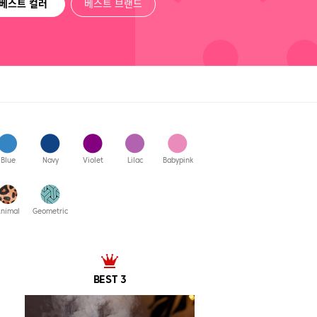
베스트 컬러
베스트 브랜드
Blue
Navy
Violet
Lilac
Babypink
nimal
Geometric
BEST 3