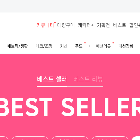
커뮤니티
대량구매
캐릭터+
기획전
베스트
할인
패브릭/생활
데코/조명
키친
푸드
패션의류
패션잡화
베스트 셀러
베스트 리뷰
BEST SELLE