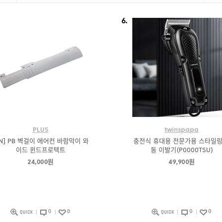
6.
PLUS
twinspapa
BN] PB 벽걸이 에어컨 바람막이 와
충전식 휴대용 전문가용 스타일링
이드 윈드프로텍트
동 이발기(P0000TSU)
24,000원
49,900원
0
0
0
0