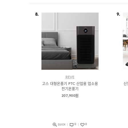
8.
9.
REVE
고스 대형온풍기 PTC 산업용 업소용
신
전기온풍기
207,900원
0
0