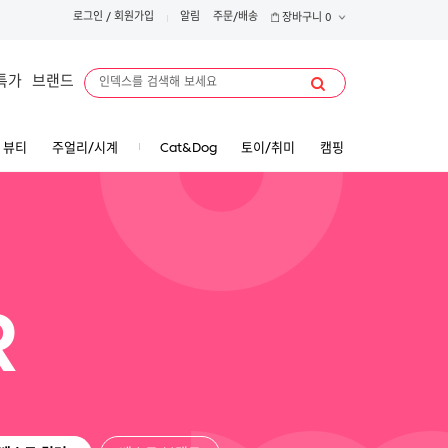
로그인
/
회원가입
알림
주문/배송
장바구니
0
특가
브랜드
뷰티
주얼리/시계
Cat&Dog
토이/취미
캠핑
R