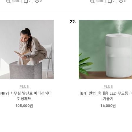
0
0
0
3
22.
PLUS
PLUS
BNRY] 사무실 발난로 파티션히터
[BN] 퀸텀_휴대용 LED 무드등 
히팅패드
가습기
105,000원
16,000원