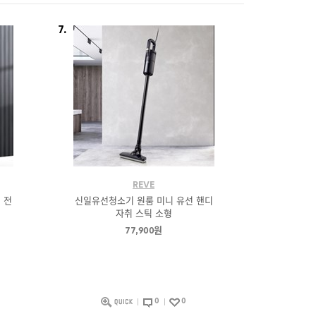
7.
REVE
 전
신일유선청소기 원룸 미니 유선 핸디
자취 스틱 소형
77,900원
0
0