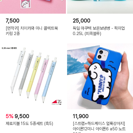
7,500
25,000
[먼작귀] 치이카와 미니 콜렉트북
독일 마쿠텍 보온보냉병 - 픽미업
키링 2종
0.25L (피콕블루)
5%
9,500
11,900
제로지볼 15도 5종세트 (흑5)
[스트랩+하드케이스 얼룩강아지]
아이폰12미니 아이폰6 a50 노트