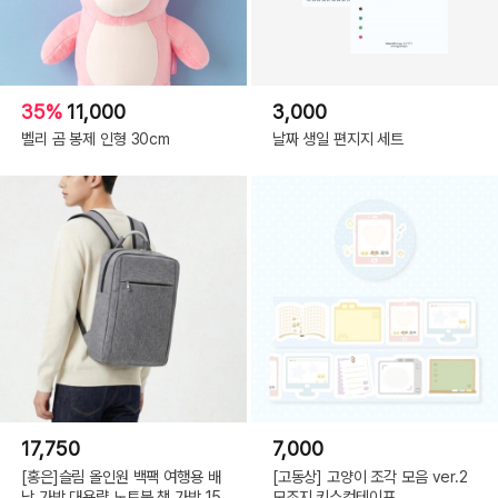
35%
11,000
3,000
벨리 곰 봉제 인형 30cm
날짜 생일 편지지 세트
17,750
7,000
[홍은]슬림 올인원 백팩 여행용 배
[고동상] 고양이 조각 모음 ver.2
낭 가방 대용량 노트북 책 가방 15
모조지 키스컷테이프