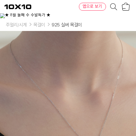
장
텐
앱으로 보기
바
바
구
이
이
니
텐
상
품
주얼리/시계
목걸이
925 실버 목걸이
의
옵
션
-
Color:Color2:
1
월
Deep
Red:Original
Rhodium,
1
월
Deep
Red:Gold
Plated,
2
월
Purple:Original
Rhodium,
2
월
Purple:Gold
Plated,
3
월
Light
Blue:Original
Rhodium,
3
월
Light