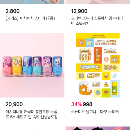
2,800
12,900
[카키즈] 패치패치 스티커 (7종)
드레텍 스누피 스톱워치 공부타이
머 스탑워치
20,900
34%
998
캐치티니핑 캐릭터 칭찬도장 스탬
스튜디오 달고나 - 다꾸 스티커
프 6p 세트 확인 숙제 선생님도장