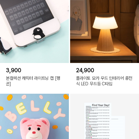
3,900
24,900
본컬렉션 캐릭터 라이트닝 캡 [펭
플라이토 모카 우드 인테리어 충전
귄]
식 LED 무드등 C타입