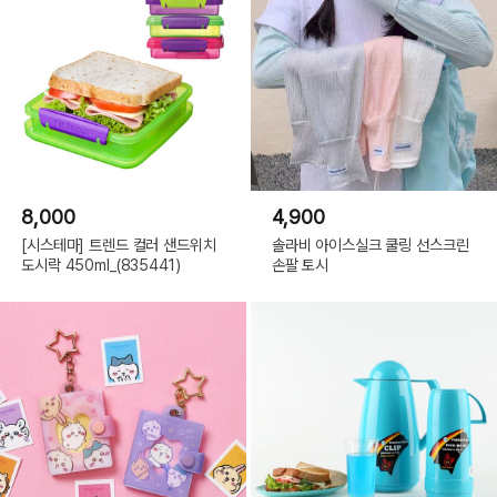
8,000
4,900
[시스테마] 트렌드 컬러 샌드위치
솔라비 아이스실크 쿨링 선스크린
도시락 450ml_(835441)
손팔 토시