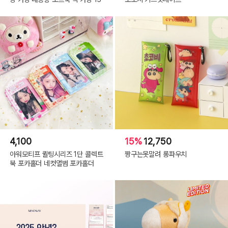
4,100
15%
12,750
아워모티프 퀼팅시리즈 1단 콜렉트
짱구는못말려 롱파우치
북 포카홀더 네컷앨범 포카홀더