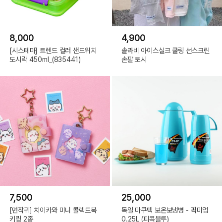
8,000
4,900
[시스테마] 트렌드 컬러 샌드위치
솔라비 아이스실크 쿨링 선스크린
도시락 450ml_(835441)
손팔 토시
7,500
25,000
[먼작귀] 치이카와 미니 콜렉트북
독일 마쿠텍 보온보냉병 - 픽미업
키링 2종
0.25L (피콕블루)