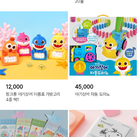
20울
12,000
45,000
핑크퐁 아기상어 이름표 가방고리
아기상어 자동 도미노
4종 택1