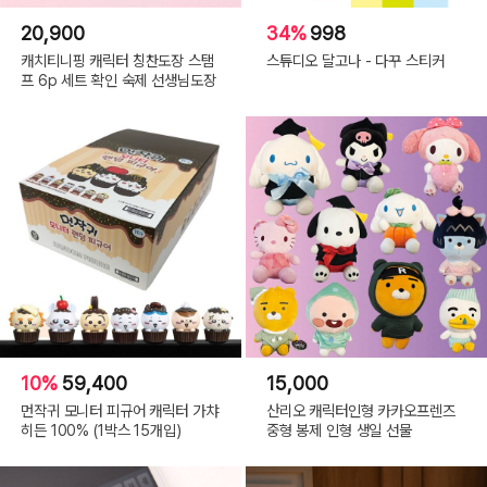
20,900
34%
998
캐치티니핑 캐릭터 칭찬도장 스탬
스튜디오 달고나 - 다꾸 스티커
프 6p 세트 확인 숙제 선생님도장
10%
59,400
15,000
먼작귀 모니터 피규어 캐릭터 가챠
산리오 캐릭터인형 카카오프렌즈
히든 100% (1박스 15개입)
중형 봉제 인형 생일 선물