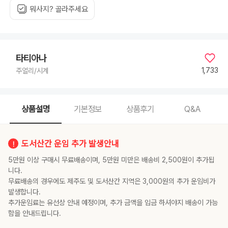
Green:Original
뭐사지? 골라주세요
Rhodium,
8
월
Light
Green:Gold
Plated,
9
월
타티아나
Royal
Blue:Original
1,733
주얼리/시계
Rhodium,
9
월
Royal
Blue:Gold
Plated,
10
상품설명
기본정보
상품후기
Q&A
월
Pink:Original
Rhodium,
10
월
도서산간 운임 추가 발생안내
Pink:Gold
Plated,
11
5만원 이상 구매시 무료배송이며, 5만원 미만은 배송비 2,500원이 추가됩
월
Yellow:Original
니다.
Rhodium,
무료배송의 경우에도 제주도 및 도서산간 지역은 3,000원의 추가 운임비가
11
월
발생합니다.
Yellow:Gold
Plated,
추가운임료는 유선상 안내 예정이며, 추가 금액을 입금 하셔야지 배송이 가능
12
월
함을 안내드립니다.
Blue:Original
Rhodium,