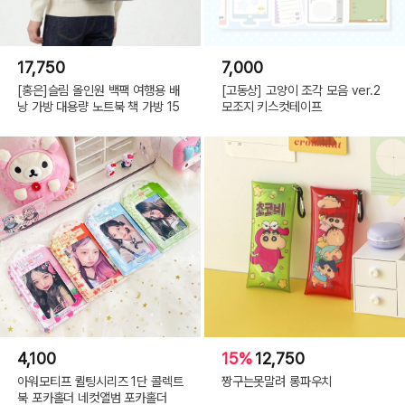
17,750
7,000
[홍은]슬림 올인원 백팩 여행용 배
[고동상] 고양이 조각 모음 ver.2
낭 가방 대용량 노트북 책 가방 15
모조지 키스컷테이프
4,100
15%
12,750
아워모티프 퀼팅시리즈 1단 콜렉트
짱구는못말려 롱파우치
북 포카홀더 네컷앨범 포카홀더