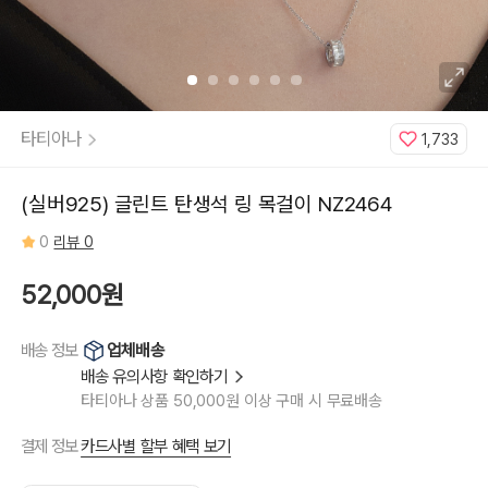
Blue:Gold
Plated,
4
월
White:Original
Rhodium,
4
월
White:Gold
Plated,
타티아나
1,733
5
월
Green:Original
Rhodium,
5
(실버925) 글린트 탄생석 링 목걸이 NZ2464
월
Green:Gold
Plated,
0
리뷰 0
6
월
Lavender:Original
Rhodium,
52,000원
6
월
Lavender:Gold
Plated,
업체배송
배송 정보
7
월
배송 유의사항 확인하기
Red:Original
Rhodium,
타티아나 상품 50,000원 이상 구매 시 무료배송
7
월
Red:Gold
Plated,
카드사별 할부 혜택 보기
결제 정보
8
월
Light