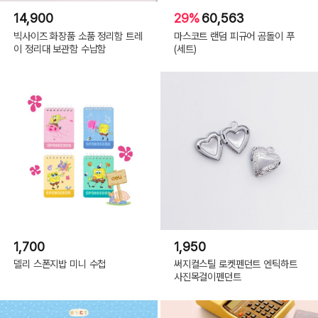
14,900
29%
60,563
빅사이즈 화장품 소품 정리함 트레
마스코트 랜덤 피규어 곰돌이 푸
이 정리대 보관함 수납함
(세트)
1,700
1,950
델리 스폰지밥 미니 수첩
써지컬스틸 로켓펜던트 엔틱하트
사진목걸이펜던트