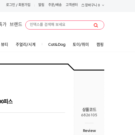
로그인
/
회원가입
알림
주문/배송
고객센터
장바구니
0
특가
브랜드
뷰티
주얼리/시계
Cat&Dog
토이/취미
캠핑
00피스
상품코드
6826105
Review