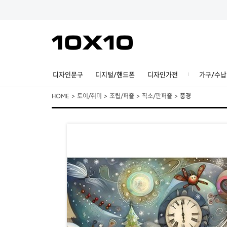
디자인문구
디지털/핸드폰
디자인가전
가구/수납
HOME
>
토이/취미
>
조립/퍼즐
>
직소/판퍼즐
>
풍경