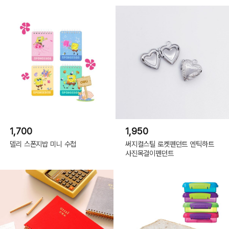
1,700
1,950
델리 스폰지밥 미니 수첩
써지컬스틸 로켓펜던트 엔틱하트
사진목걸이펜던트