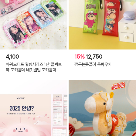
4,100
15%
12,750
아워모티프 퀼팅시리즈 1단 콜렉트
짱구는못말려 롱파우치
북 포카홀더 네컷앨범 포카홀더