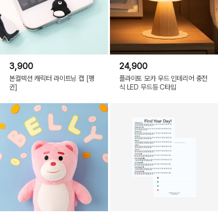
3,900
24,900
본컬렉션 캐릭터 라이트닝 캡 [펭
플라이토 모카 우드 인테리어 충전
귄]
식 LED 무드등 C타입