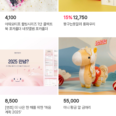
4,100
15%
12,750
아워모티프 퀼팅시리즈 1단 콜렉트
짱구는못말려 롱파우치
북 포카홀더 네컷앨범 포카홀더
8,500
55,000
[연초] 더 나은 한 해를 위한 '마음
미니 황금 말 금마리
계획 2025'