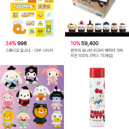
34%
998
10%
59,400
스튜디오 달고나 - 다꾸 스티커
먼작귀 모니터 피규어 캐릭터 가챠
히든 100% (1박스 15개입)