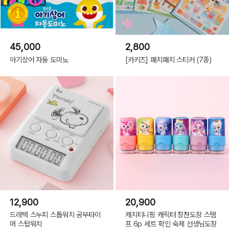
45,000
2,800
아기상어 자동 도미노
[카키즈] 패치패치 스티커 (7종)
12,900
20,900
드레텍 스누피 스톱워치 공부타이
캐치티니핑 캐릭터 칭찬도장 스탬
머 스탑워치
프 6p 세트 확인 숙제 선생님도장