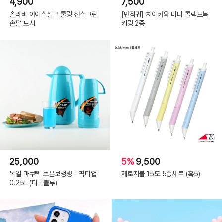
4,900
7,500
Description by Inter/Team
솔라비 아이스실크 쿨링 선스크린
[먼작귀] 치이카와 미니 콜렉트북
손팔 토시
키링 2종
25,000
5%
9,500
독일 마쿠텍 보온보냉병 - 픽미업
제로지볼 15도 5종세트 (흑5)
0.25L (피콕블루)