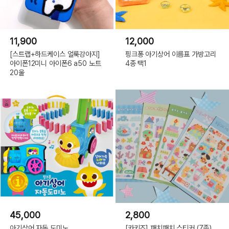
11,900
12,000
[스트랩+하드케이스 얼룩강아지]
핑크퐁 아기상어 이름표 가방고리
아이폰12미니 아이폰6 a50 노트
4종 택1
20울
45,000
2,800
아기상어 자동 도미노
[카키즈] 패치패치 스티커 (7종)