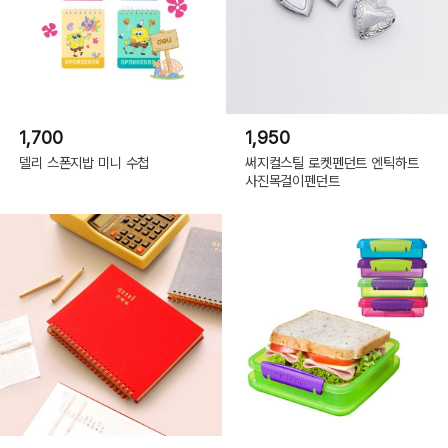
1,700
1,950
델리 스폰지밥 미니 수첩
써지컬스틸 로켓펜던트 엔틱하트
사진목걸이펜던트