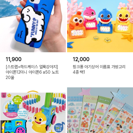
11,900
12,000
[스트랩+하드케이스 얼룩강아지]
핑크퐁 아기상어 이름표 가방고리
아이폰12미니 아이폰6 a50 노트
4종 택1
20울