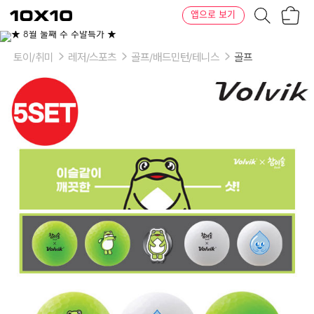
장
텐
앱으로 보기
바
바
구
이
이
니
텐
상
품
토이/취미
레저/스포츠
골프/배드민턴/테니스
골프
의
옵
션
-
옵
션:
참
이
슬
4
알
+볼
마
커
5
세
트