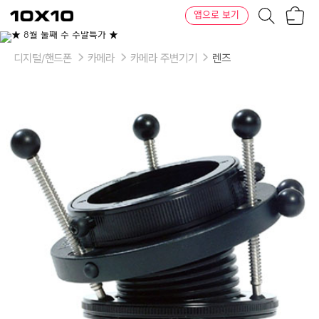
장
텐
앱으로 보기
바
바
구
이
이
니
텐
상
품
디지털/핸드폰
카메라
카메라 주변기기
렌즈
의
옵
션
-
옵
션:
nikon,
sony/minolta,
samsung/pentax