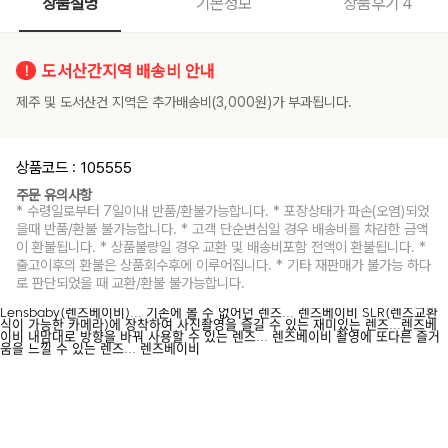
상품설명
기본정보
상품후기
4
도서산간지역 배송비 안내
제주 및 도서산건 지역은 추가배송비(3,000원)가 부과됩니다.
상품코드 : 105555
주문 유의사항
* 수령일로부터 7일이내 반품/환불가능합니다. * 포장상태가 파손(오염)되었
을때 반품/환불 불가능합니다. * 고객 단순변심일 경우 배송비를 차감한 금액
이 환불됩니다. * 상품불량일 경우 교환 및 배송비포함 전액이 환불됩니다. *
출고이후의 환불은 상품회수후에 이루어집니다. * 기타 재판매가 불가능 하다
로 판단되었을 때 교환/환불 불가능합니다.
Lensbaby(렌즈베이비)... 기존에 볼 수 없어던 렌즈... 렌즈베이비 SLR(렌즈교환
식이 가능한 카메라)에 장착하여 사진촬영을 즐길 수 있는 재미있는 렌즈...렌즈베
이비 내맘대로 방향을 바꿔 사용할 수 있는 렌즈... 렌즈베이비 촬영에 또다른 즐거
움을 느낄 수 있는 렌즈... 렌즈베이비