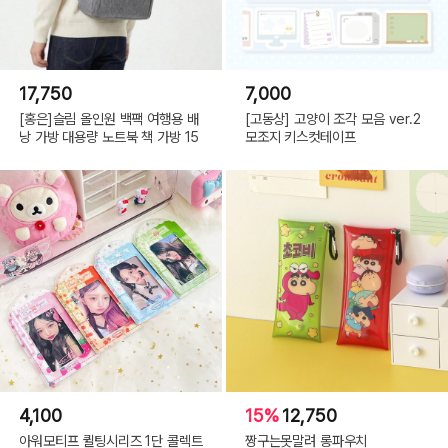
17,750
7,000
[홍은]슬림 올인원 백팩 여행용 배
[고동상] 고양이 조각 모음 ver.2
낭 가방 대용량 노트북 책 가방 15
모조지 키스컷테이프
4,100
15%
12,750
아워모티프 퀼팅시리즈 1단 콜렉트
짱구는못말려 롱파우치