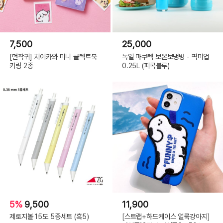
7,500
25,000
[먼작귀] 치이카와 미니 콜렉트북
독일 마쿠텍 보온보냉병 - 픽미업
키링 2종
0.25L (피콕블루)
5%
9,500
11,900
제로지볼 15도 5종세트 (흑5)
[스트랩+하드케이스 얼룩강아지]