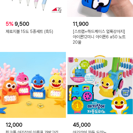
5%
9,500
11,900
제로지볼 15도 5종세트 (흑5)
[스트랩+하드케이스 얼룩강아지]
아이폰12미니 아이폰6 a50 노트
20울
12,000
45,000
핑크퐁 아기상어 이름표 가방고리
아기상어 자동 도미노