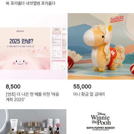
북 포카홀더 네컷앨범 포카홀더
8,500
55,000
[연초] 더 나은 한 해를 위한 '마음
미니 황금 말 금마리
계획 2025'