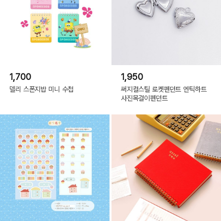
1,700
1,950
델리 스폰지밥 미니 수첩
써지컬스틸 로켓펜던트 엔틱하트
사진목걸이펜던트