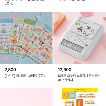
4종 택1
2,800
12,900
[카키즈] 패치패치 스티커 (7종)
드레텍 스누피 스톱워치 공부타이
머 스탑워치