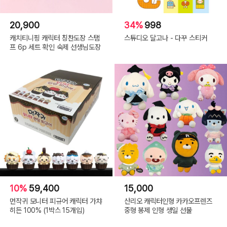
20,900
34%
998
캐치티니핑 캐릭터 칭찬도장 스탬
스튜디오 달고나 - 다꾸 스티커
프 6p 세트 확인 숙제 선생님도장
10%
59,400
15,000
먼작귀 모니터 피규어 캐릭터 가챠
산리오 캐릭터인형 카카오프렌즈
히든 100% (1박스 15개입)
중형 봉제 인형 생일 선물