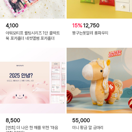
4,100
15%
12,750
아워모티프 퀼팅시리즈 1단 콜렉트
짱구는못말려 롱파우치
북 포카홀더 네컷앨범 포카홀더
8,500
55,000
[연초] 더 나은 한 해를 위한 '마음
미니 황금 말 금마리