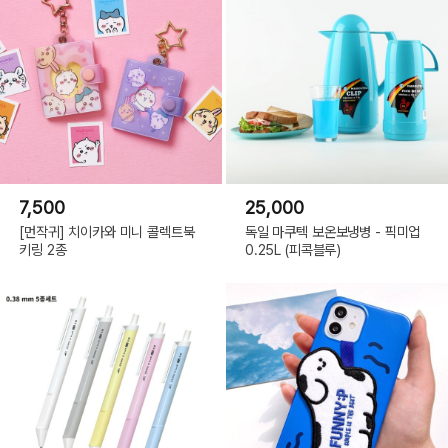
7,500
25,000
[먼작귀] 치이카와 미니 콜렉트북
독일 마쿠텍 보온보냉병 - 픽미업
키링 2종
0.25L (피콕블루)