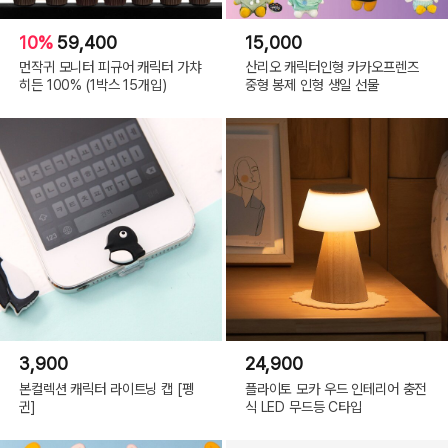
10%
59,400
15,000
먼작귀 모니터 피규어 캐릭터 가챠
산리오 캐릭터인형 카카오프렌즈
히든 100% (1박스 15개입)
중형 봉제 인형 생일 선물
3,900
24,900
본컬렉션 캐릭터 라이트닝 캡 [펭
플라이토 모카 우드 인테리어 충전
귄]
식 LED 무드등 C타입