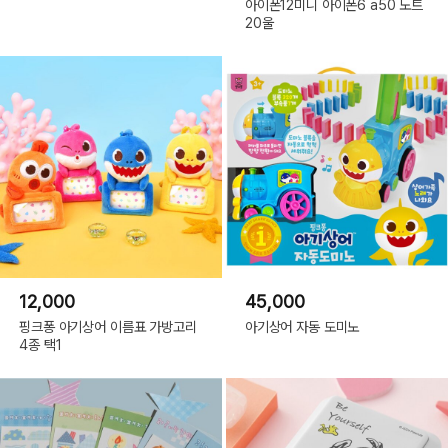
아이폰12미니 아이폰6 a50 노트
20울
12,000
45,000
핑크퐁 아기상어 이름표 가방고리
아기상어 자동 도미노
4종 택1