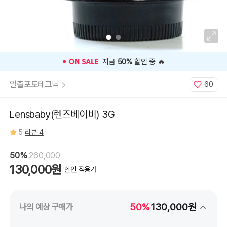
⭐️ 고객 평점
5
인기 상품 ⭐️
일출포토테크닉
60
Lensbaby(렌즈베이비) 3G
5
리뷰 4
50%
260,000
130,000원
할인 적용가
50%
130,000원
나의 예상 구매가